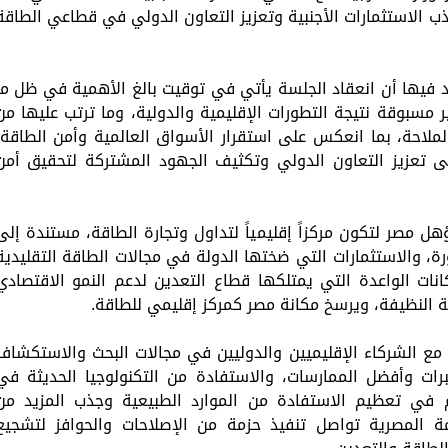
الدولة لجذب الاستثمارات الأجنبية وتعزيز التعاون الدولي في قطاعي الطاقة
كد فيها أن انعقاد الجلسة يأتي في توقيت بالغ الأهمية في ظل ما
سبوقة نتيجة التطورات الإقليمية والدولية، وما ترتب عليها من
لاحة، بما انعكس على استقرار الأسواق العالمية وأمن الطاقة،
لى تعزيز التعاون الدولي وتكثيف الجهود المشتركة لتحقيق أمن
ل مصر لتكون مركزاً إقليمياً لتداول وتجارة الطاقة، مستندة إلى
رة، والاستثمارات التي ضختها الدولة في مجالات الطاقة التقليدية
انات الواعدة التي يمتلكها قطاع التعدين لدعم النمو الاقتصادي
 النظيفة، ويرسخ مكانة مصر كمركز إقليمي للطاقة.
ن مع الشركاء الإقليميين والدوليين في مجالات البحث والاستكشاف
خبرات وأفضل الممارسات، والاستفادة من التكنولوجيا الحديثة في
 في تعظيم الاستفادة من الموارد الطبيعية وجذب المزيد من
ومة المصرية تواصل تنفيذ حزمة من الإصلاحات والحوافز لتشجيع