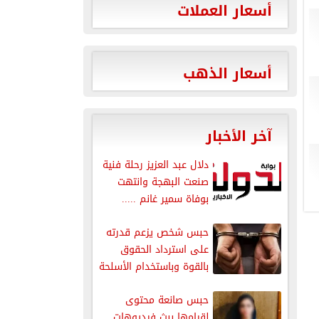
أسعار العملات
أسعار الذهب
آخر الأخبار
دلال عبد العزيز رحلة فنية
صنعت البهجة وانتهت
بوفاة سمير غانم .....
حبس شخص يزعم قدرته
على استرداد الحقوق
بالقوة وباستخدام الأسلحة
النارية
حبس صانعة محتوى
لقيامها ببث فيديوهات