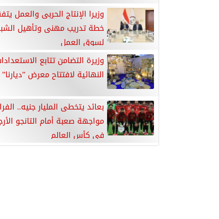
وزيرا الإنتاج الحربى والعمل يتف
خطة تدريب مهنى وتأهيل الشب
لسوق العمل
وزيرة التضامن تتابع الاستعدادا
النهائية لافتتاح معرض ”ديارنا” بم
بعائد يتخطى المليار جنيه.. الفر
مواجهة صعبة أمام التانجو الأرج
في كأس العالم