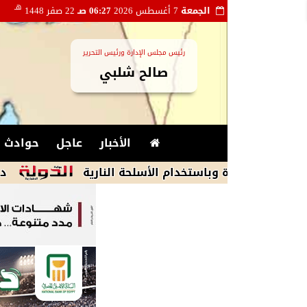
هـ
الجمعة
7 أغسطس 2026
06:27 صـ
22 صفر 1448
رئيس مجلس الإدارة ورئيس التحرير
صالح شلبي
الأخبار
عاجل
حوادث و
ة وباستخدام الأسلحة النارية
دلال عبد العز