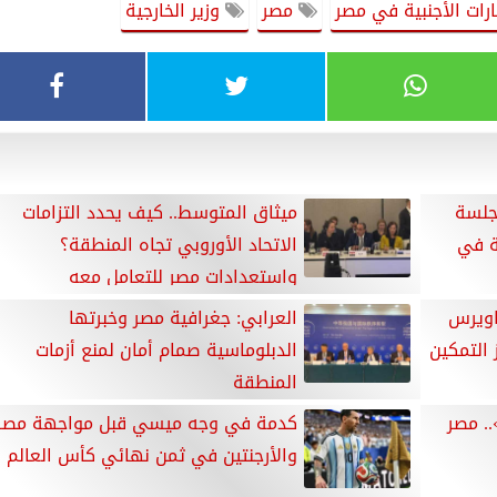
رات الأجنبية في مصر
مصر
وزير الخارجية
 جلسة
ميثاق المتوسط.. كيف يحدد التزامات
ة في
الاتحاد الأوروبي تجاه المنطقة؟
واستعدادات مصر للتعامل معه
اويرس
العرابي: جغرافية مصر وخبرتها
 التمكين
الدبلوماسية صمام أمان لمنع أزمات
المنطقة
.. مصر
كدمة في وجه ميسي قبل مواجهة مصر
والأرجنتين في ثمن نهائي كأس العالم