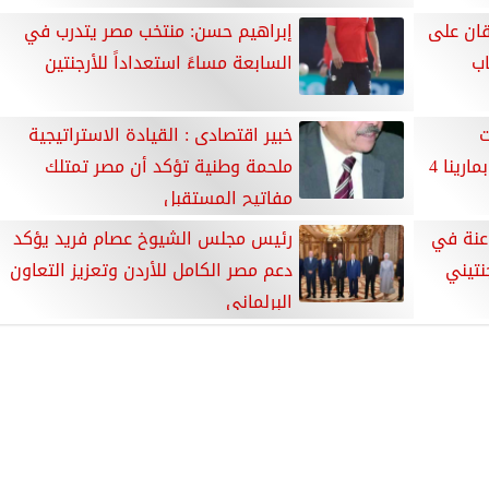
قان على
إبراهيم حسن: منتخب مصر يتدرب في
اب
السابعة مساءً استعداداً للأرجنتين
ت
خبير اقتصادى : القيادة الاستراتيجية
ارينا 4
ملحمة وطنية تؤكد أن مصر تمتلك
مفاتيح المستقبل
اعنة في
رئيس مجلس الشيوخ عصام فريد يؤكد
نتيني
دعم مصر الكامل للأردن وتعزيز التعاون
البرلماني