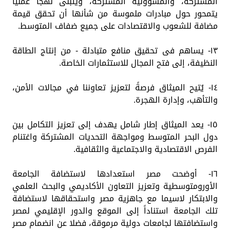
المشتركة، والمسؤولية المشتركة، ويتبنى نهجًا عمليًا
يتمحور حول مبادرات ملموسة من شأنها أن تحقق قيمة
مضافة للشعوب والاقتصادات على جميع ضفاف المتوسط.
١٣- يساهم فى تحقيق منافع متبادلة - من إنتاج الطاقة
النظيفة، إلى فتح المجال للاستثمارات الخاصة.
١٤- يُتيح الميثاق فرصةً لتعزيز تعاوننا في مجالات الأمن،
والتأهب، وإدارة الهجرة.
١٥- يعد الميثاق إطار شامل يهدف إلى تعزيز التكامل بين
دول البحر المتوسط ومواجهة التحديات المشتركة واغتنام
الفرص الاقتصادية والاجتماعية والثقافية.
١٦- أوضحت مصر استعدادها لاستضافة الجامعة
الأورومتوسطية وتعزيز التعاون الأكاديمي والبحث العلمي
والابتكار لاسيما مع جاهزية مصر واستحقاقها لاستضافة
تلك الجامعة استناداً إلى الموقع والدور الإقليمي لمصر
واستضافتها لجامعات دولية مرموقة، فضلا عن انضمام مصر