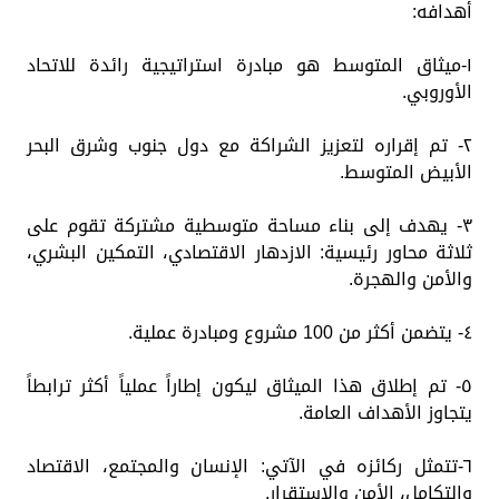
أهدافه:
١-ميثاق المتوسط هو مبادرة استراتيجية رائدة للاتحاد
الأوروبي.
٢- تم إقراره لتعزيز الشراكة مع دول جنوب وشرق البحر
الأبيض المتوسط.
٣- يهدف إلى بناء مساحة متوسطية مشتركة تقوم على
ثلاثة محاور رئيسية: الازدهار الاقتصادي، التمكين البشري،
والأمن والهجرة.
٤- يتضمن أكثر من 100 مشروع ومبادرة عملية.
٥- تم إطلاق هذا الميثاق ليكون إطاراً عملياً أكثر ترابطاً
يتجاوز الأهداف العامة.
٦-تتمثل ركائزه في الآتي: الإنسان والمجتمع، الاقتصاد
والتكامل، الأمن والاستقرار.