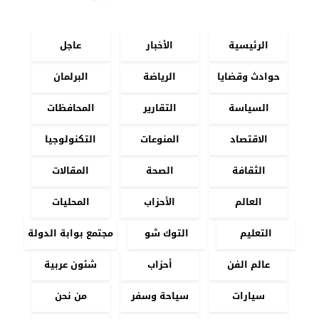
الرئيسية
الأخبار
عاجل
حوادث وقضايا
الرياضة
البرلمان
السياسة
التقارير
المحافظات
الاقتصاد
المنوعات
التكنولوجيا
الثقافة
الصحة
المقالات
العالم
الأحزاب
المحليات
التعليم
التوك شو
مجتمع بوابة الدولة
عالم الفن
أحزاب
شئون عربية
سيارات
سياحة وسفر
من نحن