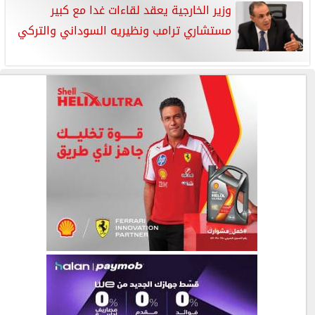
وزير الخارجية يعقد لقاءات غدا مع كبير
مستشاري ترامب ونظيريه السوداني والتركي