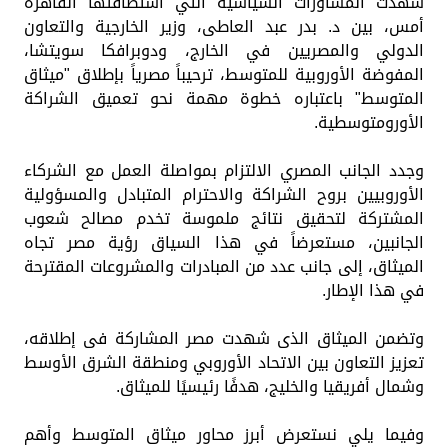
شهدت المشاورات السياسية التي استضافتها القاهرة
أمس، بين د. بدر عبد العاطى، وزير الخارجية والتعاون
الدولي والمصريين في الخارج، ودوبرافكا سويتشا،
المفوضة الأوروبية للمتوسط، ترحيباً مصرياً بإطلاق "ميثاق
المتوسط" باعتباره خطوة مهمة نحو تعميق الشراكة
الأورومتوسطية.
وجدد الجانب المصري الالتزام بمواصلة العمل مع الشركاء
الأوروبيين بروح الشراكة والاحترام المتبادل والمسؤولية
المشتركة لتحقيق نتائج ملموسة تخدم مصالح شعوب
الجانبين، مستعرضاً في هذا السياق رؤية مصر تجاه
الميثاق، إلى جانب عدد من المبادرات والمشروعات المقترحة
في هذا الإطار.
وتضمن الميثاق الذى شهدت مصر المشاركة فى إطلاقه،
تعزيز التعاون بين الاتحاد الأوروبي ومنطقة الشرق الأوسط
وشمال أفريقيا والخليج، هدفًا رئيسيًا للميثاق.
وفيما يلي نستعرض أبرز محاور ميثاق المتوسط وأهم