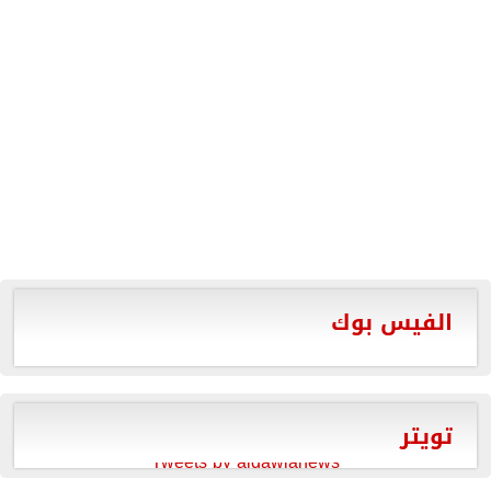
الفيس بوك
تويتر
Tweets by aldawlanews