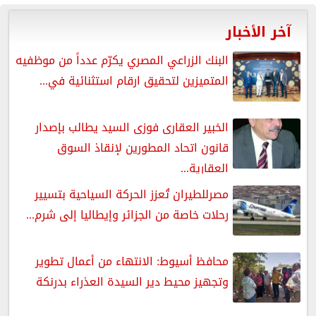
آخر الأخبار
البنك الزراعي المصري يكرّم عدداً من موظفيه
المتميزين لتحقيق ارقام استثنائية في...
الخبير العقارى فوزى السيد يطالب بإصدار
قانون اتحاد المطورين لإنقاذ السوق
العقارية...
مصرللطيران تُعزز الحركة السياحية بتسيير
رحلات خاصة من الجزائر وإيطاليا إلى شرم...
محافظ أسيوط: الانتهاء من أعمال تطوير
وتجهيز محيط دير السيدة العذراء بدرنكة