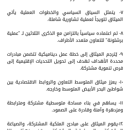
٧- يتمثل السياق السياسي والخطوات العملية يأتي
الميثاق تتويجاً لعملية تشاورية شاملة.
٨- تم اعتماده سياسياً بالتزامن مع الذكرى الثلاثين لـ "عملية
برشلونة" للتعاون متعدد الأطراف.
٩- يُترجم الميثاق إلى خطة عمل ديناميكية تتضمن مبادرات
محددة الأهداف تهدف إلى تحويل التحديات الإقليمية إلى
فرص تنموية مشتركة.
١٠- يعزز ميثاق المتوسط ​​التعاون والروابط الاقتصادية بين
شواطئ البحر الأبيض المتوسط ​​وخارجه.
١١- يساهم في بناء مساحة متوسطية مشتركة ومترابطة
ومزدهرة وآمنة وقادرة على الصمود.
١٢-يقوم الميثاق على مبادئ الملكية المشتركة، والصياغة