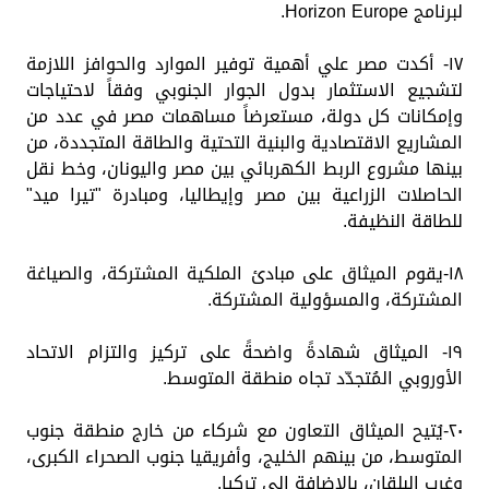
لبرنامج Horizon Europe.
١٧- أكدت مصر علي أهمية توفير الموارد والحوافز اللازمة
لتشجيع الاستثمار بدول الجوار الجنوبي وفقاً لاحتياجات
وإمكانات كل دولة، مستعرضاً مساهمات مصر في عدد من
المشاريع الاقتصادية والبنية التحتية والطاقة المتجددة، من
بينها مشروع الربط الكهربائي بين مصر واليونان، وخط نقل
الحاصلات الزراعية بين مصر وإيطاليا، ومبادرة "تيرا ميد"
للطاقة النظيفة.
١٨-يقوم الميثاق على مبادئ الملكية المشتركة، والصياغة
المشتركة، والمسؤولية المشتركة.
١٩- الميثاق شهادةً واضحةً على تركيز والتزام الاتحاد
الأوروبي المُتجدّد تجاه منطقة المتوسط.
٢٠-يُتيح الميثاق التعاون مع شركاء من خارج منطقة جنوب
المتوسط، من بينهم الخليج، وأفريقيا جنوب الصحراء الكبرى،
وغرب البلقان، بالإضافة إلى تركيا.