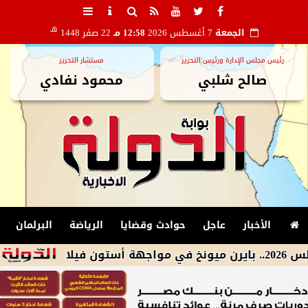
هـ
الجمعة
7 أغسطس 2026
12:58 مـ
22 صفر 1448
رئيس مجلس الإدارة ورئيس التحرير
مستشار التحرير
صالح شلبي
محمود نفادي
الأخبار
عاجل
حوادث وقضايا
الرياضة
البرلمان
محافظ الإ