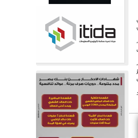
وي
قال الدكتور محمود خطاب، رئيس مجلس الإدارة والعضو المنتدب لشركة بى تك: "نفخر بهذا التكريم من Toshiba،