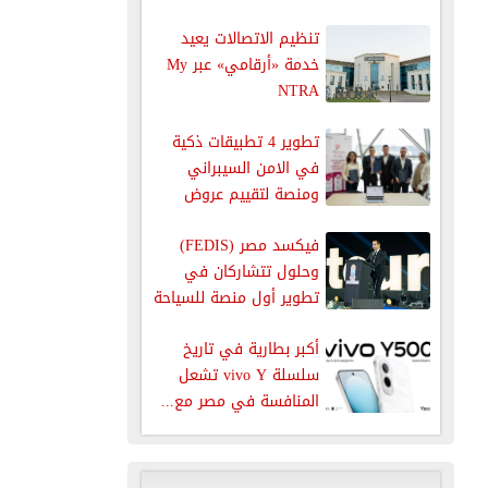
للتنفيذيين وقيادات
تنظيم الاتصالات يعيد
المؤسسات لصناعة...
خدمة «أرقامي» عبر My
NTRA
تطوير 4 تطبيقات ذكية
في الامن السيبراني
ومنصة لتقييم عروض
الموردين للجهات...
فيكسد مصر (FEDIS)
وحلول تتشاركان في
تطوير أول منصة للسياحة
الصحية في...
أكبر بطارية في تاريخ
سلسلة vivo Y تشعل
المنافسة في مصر مع...