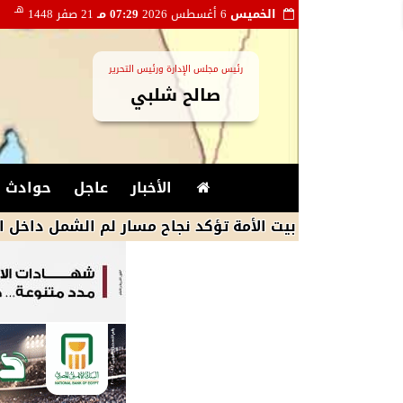
هـ
الخميس
6 أغسطس 2026
07:29 مـ
21 صفر 1448
رئيس مجلس الإدارة ورئيس التحرير
صالح شلبي
الأخبار
عاجل
حوادث و
لى بيت الأمة تؤكد نجاح مسار لم الشمل داخل الحزب