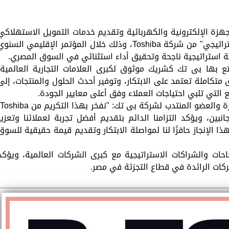
جهزة الإلكترونية والكهربائية وتقديم خدمات التمويل الاستهلاكي
في مصر ، عن فوزها بجائزة "أفضل شريك استراتيجي" من شركة Toshiba، وذلك خلال المؤتمر الإقليمي السن
تع بها بى تك كشريك موثوق لكبرى العلامات التجارية العالمية،
املة تعتمد على الابتكار، وتوفير أحدث الحلول والمنتجات، إلى
 التي تلبي احتياجات العملاء وفق أعلى معايير الجودة.
ين، ويؤكد التزامنا الدائم بتقديم أفضل تجربة لعملائنا وتعزيز
ذا الإنجاز حافزًا لنا لمواصلة الابتكار وتقديم قيمة حقيقية للسوق
حات والشراكات الاستراتيجية مع كبرى الشركات العالمية، ويؤكد
ركات الرائدة في قطاع التجزئة في مصر.