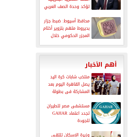
تؤكد وحدة الصف العربي
وتعكس قوة
محافظ أسيوط: ضبط جزار
الدبلوماسية...
بديروط متهم بتزوير أختام
المجزر الحكومي خلال
حملة...
أهم الأخبار
منتخب شابات كرة اليد
يصل القاهرة اليوم بعد
المشاركة فى بطولة
العالم
مستشفى مصر للطيران
تجدد اعتماد GAHAR
للجودة
وزيرة الإسكان تلتقى