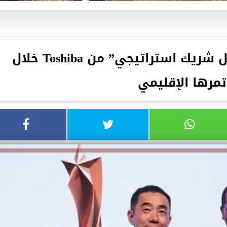
بى تك تحصد جائزة ”أفضل شريك استراتيجي” من Toshiba خلال
مرها الإقليمي