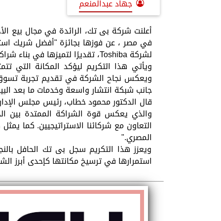
جهاد عبدالمنعم
أعلنت شركة بى تك، الرائدة في مجال بيع الأ
لشركة Toshiba، تقديرًا لتميزها في بناء شراكة استراتيجية ناجحة وتحقيق أداء استثنائي في السوق المصري.
ويأتي هذا التكريم ليؤكد المكانة التي تتم
ويعكس نجاح الشركة في تقديم تجربة تسوق متك
جانب شبكة انتشار واسعة وخدمات ما بعد البيع
والذي يعكس قوة الشراكة الممتدة بين الجانب
التعاون مع شركائنا الاستراتيجيين. كما يمثل ه
المصري."
ويعزز هذا التكريم سجل بى تك الحافل بالنجا
استمرارها في ترسيخ مكانتها كإحدى أبرز الش