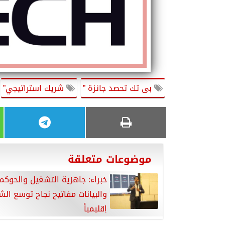
بى تك تحصد جائزة ”
شريك استراتيجي”
موضوعات متعلقة
خبراء: جاهزية التشغيل والحوكم
والبيانات مفاتيح نجاح توسع الش
إقليمياً