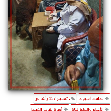
محافظ أسيوط
: تسليم 137 رأسًا من
الأغنام والماعز لـ60
أسرة بقرية الفيمـا