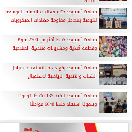
البيئية
محافظ أسيوط: ختام فعاليات الحملة الموسعة
للتوعية بمخاطر مقاومة مضادات الميكروبات
محافظ أسيوط: ضبط أكثر من 2700 عبوة
وقطعة أغذية ومشروبات منتهية الصلاحية
محافظ أسيوط: رفع درجة الاستعداد بمراكز
الشباب والأندية الرياضية لاستقبال
محافظ أسيوط: تنفيذ 135 نشاطًا توعويًا
وتنمويًا استفاد منها 6648 مواطنًا