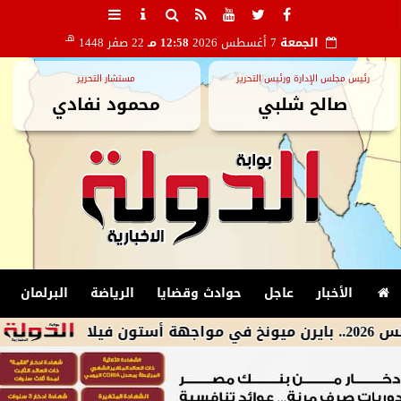
هـ
الجمعة
7 أغسطس 2026
12:58 مـ
22 صفر 1448
رئيس مجلس الإدارة ورئيس التحرير
مستشار التحرير
صالح شلبي
محمود نفادي
الأخبار
عاجل
حوادث وقضايا
الرياضة
البرلمان
محافظ الإسكندري