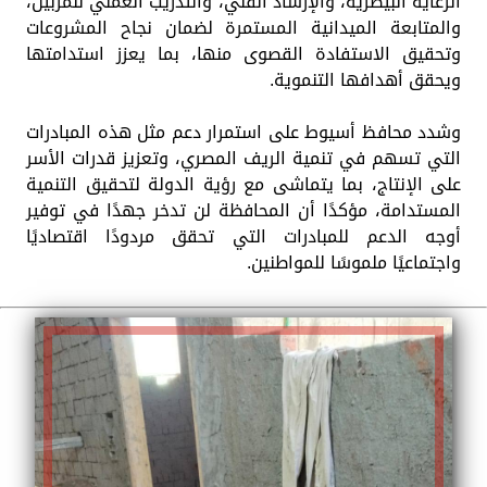
الرعاية البيطرية، والإرشاد الفني، والتدريب العملي للمربين،
والمتابعة الميدانية المستمرة لضمان نجاح المشروعات
وتحقيق الاستفادة القصوى منها، بما يعزز استدامتها
ويحقق أهدافها التنموية.
وشدد محافظ أسيوط على استمرار دعم مثل هذه المبادرات
التي تسهم في تنمية الريف المصري، وتعزيز قدرات الأسر
على الإنتاج، بما يتماشى مع رؤية الدولة لتحقيق التنمية
المستدامة، مؤكدًا أن المحافظة لن تدخر جهدًا في توفير
أوجه الدعم للمبادرات التي تحقق مردودًا اقتصاديًا
واجتماعيًا ملموسًا للمواطنين.