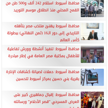
محافظ أسيوط: استلام 242 ألف و500 طن من
القمح المحلي منذ انطلاق موسم التوريد
محافظ أسيوط يهنئ منتخب مصر بتأهله
التاريخي إلى دور الـ16 (ثمن النهائي) ببطولة
كأس العالم
محافظ أسيوط: تنفيذ أنشطة وورش تفاعلية
للأطفال بمكتبة مصر العامة في إطار مبادرة
محافظ أسيوط: حملات لصيانة كشافات الإنارة
بقرية بني حسين بمركز أسيوط لتحسين
محافظ أسيوط: إقبال جماهيري كبير على
العرض المسرحي ”قصر الأحلام” ورسائله