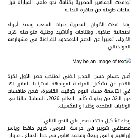
توافدت الجماهير المصرية بكثافة نحو ملعب المباراة قبل
ساعات طويلة من صافرة البداية.
وقد غطت الألوان المصرية جنبات الملعب وسط أجواء
احتفالية صاخبة، وهتافات وأناشيد وطنية متواصلة هزت
الأرجاء، تعبيراً عن الدعم اللامحدود للفراعنة في مشوارهم
المونديالي.
أعلن حسام حسن المدير الفني لمنتخب مصر الأول لكرة
القدم عن تشكيل الفراعنة لمواجهة استراليا المقرر لها
في التاسعة مساء اليوم بتوقيت القاهرة، ضمن منافسات
دور الـ32 من بطولة كأس العالم 2026، المقامة حاليًا في
الولايات المتحدة وكندا والمكسيك.
وجاء تشكيل منتخب مصر علي النحو التالي :
مصطفي شوبير في حراسة المرمى، كريم حافظ وياسر
إبراهيم ورامي ربيعة ومحمد هاني في خط الدفاع ، مروان