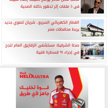
فى 3 ملفات إثر تدهور حالته الصحية
​القطار الكهربائي السريع.. شريان تنموي جديد
يربط محافظات مصر
صحة الشرقية: مستشفى الزقازيق العام تنجح
في إجراء ٩١ قسطرة قلبية