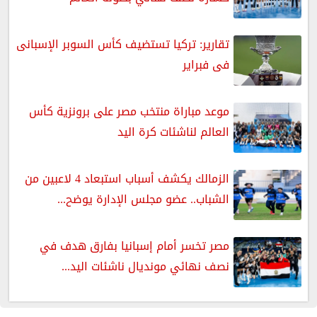
تقارير: تركيا تستضيف كأس السوبر الإسبانى
فى فبراير
موعد مباراة منتخب مصر على برونزية كأس
العالم لناشئات كرة اليد
الزمالك يكشف أسباب استبعاد 4 لاعبين من
الشباب.. عضو مجلس الإدارة يوضح...
مصر تخسر أمام إسبانيا بفارق هدف في
نصف نهائي مونديال ناشئات اليد...