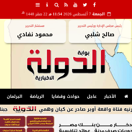
هـ
الجمعة
7 أغسطس 2026
11:54 مـ
22 صفر 1448
رئيس مجلس الإدارة ورئيس التحرير
مستشار التحرير
صالح شلبي
محمود نفادي
الأخبار
عاجل
حوادث وقضايا
الرياضة
البرلمان
واقعة أوبر صادر عن كيان وهمي
جبناها من الك