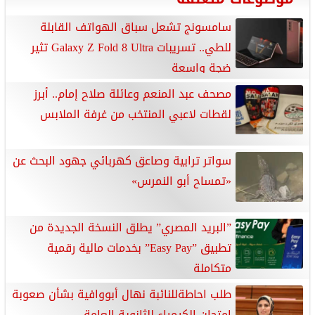
سامسونج تشعل سباق الهواتف القابلة
للطي.. تسريبات Galaxy Z Fold 8 Ultra تثير
ضجة واسعة
مصحف عبد المنعم وعائلة صلاح إمام.. أبرز
لقطات لاعبي المنتخب من غرفة الملابس
سواتر ترابية وصاعق كهربائي جهود البحث عن
«تمساح أبو النمرس»
”البريد المصري” يطلق النسخة الجديدة من
تطبيق ”Easy Pay” بخدمات مالية رقمية
متكاملة
طلب احاطةللنائبة نهال أبووافية بشأن صعوبة
امتحان الكيمياء للثانوية العامة