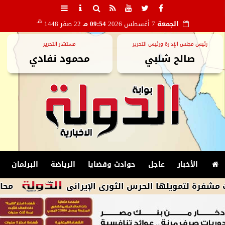
هـ
الجمعة
7 أغسطس 2026
09:54 مـ
22 صفر 1448
رئيس مجلس الإدارة ورئيس التحرير
مستشار التحرير
صالح شلبي
محمود نفادي
الأخبار
عاجل
حوادث وقضايا
الرياضة
البرلمان
يلها الحرس الثورى الإيرانى
محافظ مطروح يو