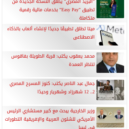
”البريد المصري” يطلق النسخة الجديدة من
تطبيق ”Easy Pay” بخدمات مالية رقمية
متكاملة
ميتا تطلق تطبيقًا جديدًا لإنشاء ألعاب بالذكاء
الاصطناعى
محمد يعقوب يكتب: قرية الطويلة بفاقوس
تنتظر العمدة
جمال عبد الناصر يكتب: كنوز المسرح المصري
2.. 12 شهرزاد وشهريار وحيدًا
وزير الخارجية يبحث مع كبير مستشاري الرئيس
الأمريكي للشئون العربية والإفريقية التطورات
في ليبيا