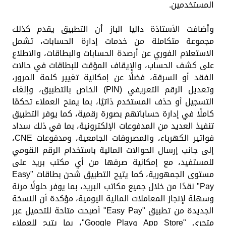
المستخدمين.
وأضافت الأستاذة داليا الباز أن التطبيق يقدم كذلك
مجموعة متكاملة من خدمات إدارة الحسابات، تشمل
الاستعلام الفوري عن أرصدة الحسابات والبطاقات، والاطلاع
على كشف الحساب، والإيقاف المؤقت للبطاقات في حالات
الفقد أو السرقة، فضلًا عن إمكانية تغيير كلمة المرور،
وتعديل الرقم التعريفي (PIN) الخاص بالتطبيق، وإلغاء
التسجيل أو حذف المستخدم ذاتيًا، بما يمنح العملاء تحكمًا
كاملًا في إدارة حساباتهم بصورة رقمية، كما يوفر التطبيق
تنفيذ العديد من المدفوعات الإلكترونية، بما في ذلك سداد
فواتير الكهرباء، والمصروفات الجامعية، ومدفوعات CNE،
إلى جانب إرسال الحوالات المالية باستخدام الرقم القومي
للمستفيد، مع إمكانية صرفها من أي مكتب بريد على
مستوى الجمهورية، كما يتيح التطبيق شحن بطاقات "Easy
Pay" نقدًا من خلال جميع مكاتب البريد، بما يوفر حلولًا مرنة
وسهلة لإنجاز المعاملات المالية اليومية، مؤكدة أن النسخة
الجديدة من تطبيق "Easy Pay" أصبحت متاحة للتحميل عبر
متجري "App Store وGoogle Play"، بما يتيح للعملاء