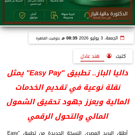
الدكتورة داليا الباز
الجمعة، 3 يوليو 2026
08:35 مـ
بتوقيت القاهرة
كتبت
هند عادل
داليا الباز.. تطبيق "Easy Pay" يمثل
نقلة نوعية في تقديم الخدمات
المالية ويعزز جهود تحقيق الشمول
المالي والتحول الرقمي
أطلق البريد المصري النسخة الجديدة من تطبيق "Easy