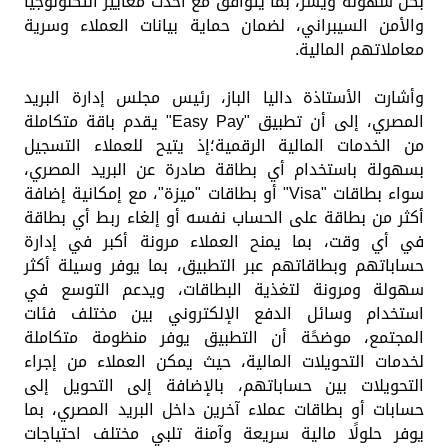
بكل سهولة ويسر، بما يتوافق مع أحدث معايير التكنولوجيا
والأمن السيبراني، لضمان حماية بيانات العملاء وسرية
معاملاتهم المالية.
وأشارت الأستاذة داليا الباز، رئيس مجلس إدارة البريد
المصري، إلى أن تطبيق "Easy Pay" يقدم باقة متكاملة
من الخدمات المالية الرقمية؛إذ يتيح للعملاء التسجيل
بسهولة باستخدام أي بطاقة صادرة عن البريد المصري،
سواء بطاقات "Visa" أو بطاقات "ميزة"، مع إمكانية إضافة
أكثر من بطاقة على الحساب نفسه أو إلغاء ربط أي بطاقة
في أي وقت، بما يمنح العملاء مرونة أكبر في إدارة
حساباتهم وبطاقاتهم عبر التطبيق، بما يوفر وسيلة أكثر
سهولة ومرونة لتغذية البطاقات، ويدعم التوسع في
استخدام وسائل الدفع الإلكتروني بين مختلف فئات
المجتمع، موضحًة أن التطبيق يوفر منظومة متكاملة
لخدمات التحويلات المالية، حيث يمكن العملاء من إجراء
التحويلات بين حساباتهم، بالإضافة إلى التحويل إلى
حسابات أو بطاقات عملاء آخرين داخل البريد المصري، بما
يوفر حلولًا مالية سريعة وآمنة تلبي مختلف احتياجات