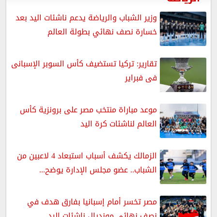
وزير الشباب والرياضة يدعم ناشئات اليد بعد
خسارة نصف نهائي بطولة العالم
تقارير: تركيا تستضيف كأس السوبر الإسبانى
فى فبراير
موعد مباراة منتخب مصر على برونزية كأس
العالم لناشئات كرة اليد
الزمالك يكشف أسباب استبعاد 4 لاعبين من
الشباب.. عضو مجلس الإدارة يوضح...
مصر تخسر أمام إسبانيا بفارق هدف في
نصف نهائي مونديال ناشئات اليد...