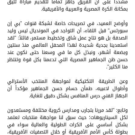
مشدداً على أن الفريق جاهز تماماً لتقديم مباراة تليق
بمكانة الكرة المصرية والعربية والأفريقية.
وأوضح العميد، في تصريحات خاصة لشبكة قنوات "بي إن
سبورتس" قبل اللقاء، أن التواجد في المونديال ليس وليد
الصدفة بل هو نتاج عمل شاق وتخطيط مستمر، قائلاً: "لقد
استعدينا بجدية شديدة لهذا المحفل العالمي منذ سنتين
وبضعة أشهر، ونبذل كل ما في وسعنا حتى نكون عند
حسن ظن الجماهير المصرية التي تدعمنا بكل قوة وتنتظر
منا الكثير".
وعن الطريقة التكتيكية لمواجهة المنتخب الأسترالي
وأطوال لاعبيه، طمأن حسام حسن الجماهير مؤكداً أن
الجهاز الفني درس المنافس بشكل دقيق للغاية.
وتابع: "لقد مررنا بتجارب ومدارس كروية مختلفة ومستعدون
لكل السيناريوهات؛ حيث سبق لنا مواجهة منتخبات تعتمد
بشكل أساسي على الكرات الطولية والعالية سواء في
بطولة كأس الأمم الأفريقية أو خلال التصفيات الأفريقية،