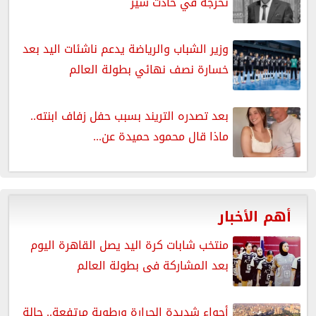
تخرجه في حادث سير
وزير الشباب والرياضة يدعم ناشئات اليد بعد
خسارة نصف نهائي بطولة العالم
بعد تصدره التريند بسبب حفل زفاف ابنته..
ماذا قال محمود حميدة عن...
أهم الأخبار
منتخب شابات كرة اليد يصل القاهرة اليوم
بعد المشاركة فى بطولة العالم
أجواء شديدة الحرارة ورطوبة مرتفعة.. حالة