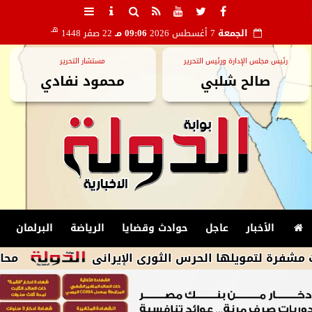
هـ
الجمعة
7 أغسطس 2026
09:06 مـ
22 صفر 1448
رئيس مجلس الإدارة ورئيس التحرير
مستشار التحرير
صالح شلبي
محمود نفادي
الأخبار
عاجل
حوادث وقضايا
الرياضة
البرلمان
ويلها الحرس الثورى الإيرانى
محافظ مطروح 