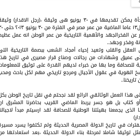
فاجئتنا الهيئة الوطنية للصحافة بأفضل مفاجأة يمكن تقديمها في ٣٠ يونيو هى وثيقة ،(رجل الاقدار) وثيق
تاريخية نقرأ فيها كيف يكتب تاريخ مصر في ال١٣ عاما الماضية من ع
ي يعبر عن الفخرالجهد والأهمية التاريخية من عمر الوطن انه عمل عظيم
العقل والقلب وتعيد إحياء أمجاد الشعب ببصمة التاريخية التى
 عميق وشهادات من رجالات وصناع قرار مصيرى في تاريخ هذا
 للصحافة وما بها من خبراء لديهم القدرة على توثيق للمعلومات
يرسخ الهوية في عقول الأجيال ومرجع تاريخي مهم لكل باحث ومحب
اريخنا..
على هذا العمل الوثائقي الرائع لقد نجحتم في نقل تاريخ الوطن بكل
و كتاب بل هو جسر يربط الماضي القريب بحاضرنا المشرق ان
 الذى يجمعنا بهيئتنا الوطنية للصحافة لقد ارسيتم مبدأ لاجيالنا
ار)
ترات في تاريخ الدولة المصرية الحديثة ولم تكتفوا يسرد مسيرة
توثيقا شاملا لمرحلة بناء الدولة الحديثة ،بعد استعادتها من