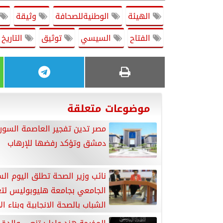
الهيئة
الوطنيةللصحافة
وثيقة
الفتاح
السيسي
توثيق
التاريخ
موضوعات متعلقة
مصر تدين تفجير العاصمة السور
دمشق وتؤكد رفضها للإرهاب
نائب وزير الصحة تطلق اليوم ال
الجامعي بجامعة هليوبوليس لتع
الشباب بالصحة الإنجابية وبناء ا