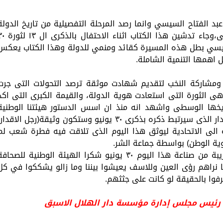
عبد الفتاح السيسي وانما رصد المرحلة التفصيلية من تاريخ الدولة
ومؤسساتها ويرصد دورها الاقليمى والعالمى،وجاء تدشين هذا الكتاب
تاح السيسي بطل هذه المسيرة كقائد ومنمي للدولة وهذا الكتاب يعكس
 اهمها التنمية الشاملة.
ث ومشاركة النخب لتقديم شهادت موثقة ترصد التحولات التى جرت
كتاب وثيقة تاريخية لان ٣٠ يونيو هى الثورة التى استعادت هوية الدولة، والقيمة الكبرى التى اك
يخها الوسطى واشهد انه منذ ان اسس الدستور هيئتنا الوطنية
للصحافة لم نرى فيها عملا اوانجازا كرجل الاقدار الذى سيرتبط ذكره بذكرى ٣٠ يونيو وستكون وثيقة(رجل الاقدا
 الى الاتحادية ليوثق هذا اليوم الذى تلاقت فيه فطرة شعب لم
ية الوطن) بواسطة جماعة الشر.
ان وثيقة رجل الاقدار اعتمدت على مصادر قريبة من صناعة هذا اليوم ٣٠ يونيو شكرا الهيئة الوطنية للصحا
 نراهم رؤى العين وللاسف يعيشوا بيننا وما زالو يشككوا في كل
رفوا بالحقيقة لو كانت على جثثهم.
 رئيس مجلس إدارة مؤسسة دار الهلال الاسبق