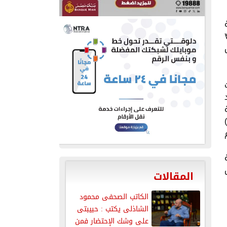
 اثناء الاحتفال بالذكرى ال ١٣ لثورة ٣٠
د
ر)
فة
المقالات
الكاتب الصحفى محمود
الشاذلى يكتب : حبيبتى
على وشك الإحتضار فمن