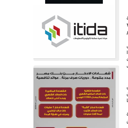
ة
مر مصر في الفترة من ٣٠ يونيو ٢٠١٣ حتى ٣٠