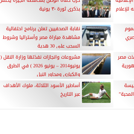
لإعلامية
حزب حماة الوطن بمحافظة الجيزة يحتفل
 للإعلام
بذكرى ثورة ٣٠ يونية
غموم
نقابة الصحفيين تعلن برنامج احتفالية
صري
مشاهدة مباراة مصر وأستراليا وشروط
السحب على 30 هدية
3 يونيو أنقذت مصر
مشروعات وانجازات نفذتها وزارة النقل (
هورية
يونيو2014 – يونيو 2026 ) في الطرق
والكباري ومحاور النيل
نيسة
أساطير الأسود الثلاثة، ملوك الأهداف
المحبة”
عبر التاريخ