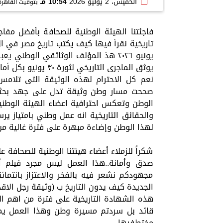
الخميس، 2 يوليو 2026
10:54 مـ
بتوقيت القاهرة
يونيو ٢٠٢٦ هذ المؤلف الوثائقي الوطن
يوثق الماجرى التاريخي لثورة ٣٠ يونيو بكل أمانة وفخر وجهد..
نعم كل الاحترام لهذه الوثيقة التى تلامس 
صححت مسار وطن وثيقة تدل على جهد بحثى
الوطن وتعكس احترافية اعضاء الهيئة الوطنية
والحقائق التاريخية انه عمل وطني بامتياز 
لهذا الوطن وإضاءة مبهرة على فترة غالية من ت
شكراً للزملاء أعضاء هيئتنا الوطنية للصحافة 
صدق وأمانة..هذا العمل ليس مجرد فيلم أ
مجهودكم نشعر فيه بالفخر والاعتزاز بانتمائنا
الجديدة كيف يدون التاريخ ب (وثيقة رجل الاقد
هذه الشهادة التاريخية على فترة من اهم الف
قائد بل سردتم مسيرة وطن وهذا العمل يمثل 
مختطفيها .