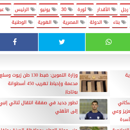
رجل
الأقدار
ثورة
30
يونيو
الرئيس
عب
بناء
الدولة
المصرية
الهوية
الوطنية
ية
وزارة التموين: ضبط 130 طن زيوت وسلع
مدعمة وإحباط تهريب 450 أسطوانة
بوتاجاز
سكاني
تطور جديد في صفقة انتقال ثنائي إنبي
زيز وعي
إلى الأهلي
لأسرة