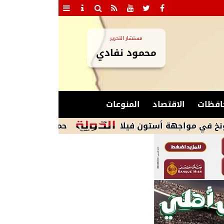
مستشار التحرير
محمود نفادي
افظات
الاقتصاد
المنوعات
حمو بيكا يكشف سر خسارة 40 كيلو في شهرين