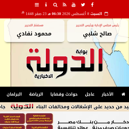
هـ
السبت
8 أغسطس 2026
06:30 مـ
23 صفر 1448
رئيس مجلس الإدارة ورئيس التحرير
مستشار التحرير
صالح شلبي
محمود نفادي
الأخبار
عاجل
حوادث وقضايا
الرياضة
البرلمان
جامعة هيروشي