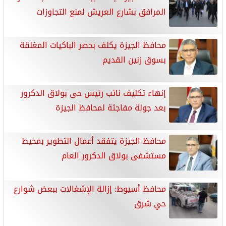
المرافق بشارع العريش لمنع التجاوزات
محافظ الجيزة يكلف بحصر الباكيات المغلقة
بسوق زنين القديم
إنهاء تكليف نائب رئيس حى بولاق الدكرور
بعد جولة مفاجئة لمحافظ الجيزة
محافظ الجيزة يتفقد أعمال التطوير بمحيط
مستشفى بولاق الدكرور العام
محافظ أسيوط: إزالة الإشغالات ببعض شوارع
حي شرق