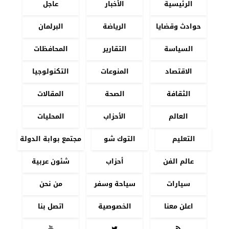
الرئيسية
الأخبار
عاجل
حوادث وقضايا
الرياضة
البرلمان
السياسة
التقارير
المحافظات
الاقتصاد
المنوعات
التكنولوجيا
الثقافة
الصحة
المقالات
العالم
الأحزاب
المحليات
التعليم
التوك شو
مجتمع بوابة الدولة
عالم الفن
أحزاب
شئون عربية
سيارات
سياحة وسفر
من نحن
اعلن معنا
الخصوصية
اتصل بنا


