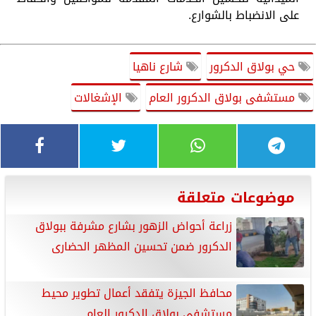
على الانضباط بالشوارع.
حي بولاق الدكرور
شارع ناهيا
مستشفى بولاق الدكرور العام
الإشغالات
موضوعات متعلقة
زراعة أحواض الزهور بشارع مشرفة ببولاق
الدكرور ضمن تحسين المظهر الحضارى
محافظ الجيزة يتفقد أعمال تطوير محيط
مستشفى بولاق الدكرور العام