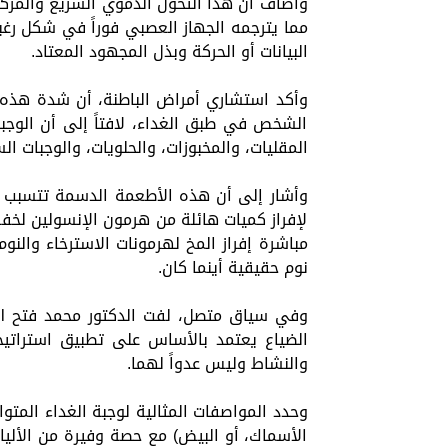
وأضاف أن هذا التحول الدموي السريع والمركز 
مما يترجمه الجهاز العصبي فوراً في شكل رغ
البيانات أو الحركة وبذل المجهود المعتاد.
وأكد استشاري أمراض الباطنة، أن شدة هذه ال
الشخص في طبق الغداء، لافتاً إلى أن الوجب
المقليات، والمخبوزات، والحلويات، والوجبات ا
وأشار إلى أن هذه الأطعمة الدسمة تتسبب ف
لإفراز كميات هائلة من هرمون الإنسولين لخف
مباشرة إفراز المخ لهرمونات الاسترخاء والنو
نوم حقيقية أينما كان.
وفي سياق متصل، لفت الدكتور محمد فتح الله
الضياع يعتمد بالأساس على تطبيق استراتيجي
والنشاط وليس عدواً لهما.
وحدد المواصفات المثالية لوجبة الغداء المتوا
الأسماك، أو البيض) مع حصة وفيرة من الألياف