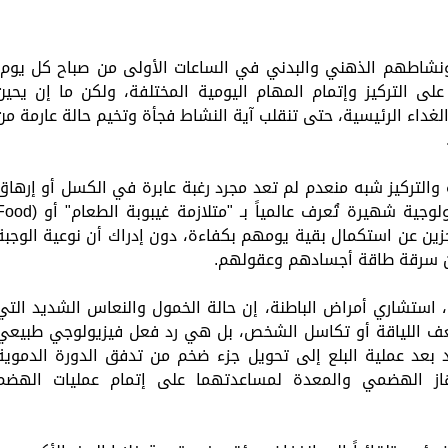
ونشاطهم الذهني والبدني في الساعات الأولى من صباح كل يوم،
لى التركيز وإتمام المهام اليومية المختلفة، ولكن ما إن يحين
غداء الرئيسية، حتى تنقلب آية النشاط فجأة وتخيم حالة عارمة من
 والتركيز شبه منعدم لم تعد مجرد رغبة عابرة في الكسل أو إرهاق
عادي، بل تحولت بمرور الوقت إلى ظاهرة بيولوجية شهيرة تُعرف عالمياً بـ "متلازمة غيبوبة ا
جزين عن استكمال بقية يومهم بكفاءة، دون إدراك أن نوعية الوجبة
عن سرقة طاقة أجسادهم وعقولهم.
 استشاري أمراض الباطنة، إن حالة الخمول والنعاس الشديد التي
ضعف اللياقة أو تكاسل الشخص، بل هي رد فعل فيزيولوجي طبيعي
بعد عملية البلع إلى تحويل جزء ضخم من تدفق الدورة الدموية
هاز الهضمي والمعدة لمساعدتهما على إتمام عمليات الهضم