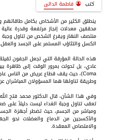
كتب
فاطمة الدالى
ينطلق الكثير من الأشخاص بكامل طاقاتهم 
محققين معدلات إنجاز مرتفعة وقدرة عالية ع
منتصف النهار ويفرغ الشخص من تناول وجبة ال
الكسل والتثاؤب المستمر على الجسد والعقل.
هذه الحالة المؤرقة التي تجعل الجفون ثقيلة
Coma)، حيث يقف قطاع عريض من الناس عا
وطريقة تناولها هما المسؤولان المباشران 
وفي هذا الشأن، قال الدكتور محمد فتح الله،
تعقب تناول وجبة الغداء ليست دليلاً على 
ومباشر من الجسم، حيث تضطر أجهزة الجسد 
والأكسجين من الدماغ والعضلات نحو الج
والامتصاص المعقدة.