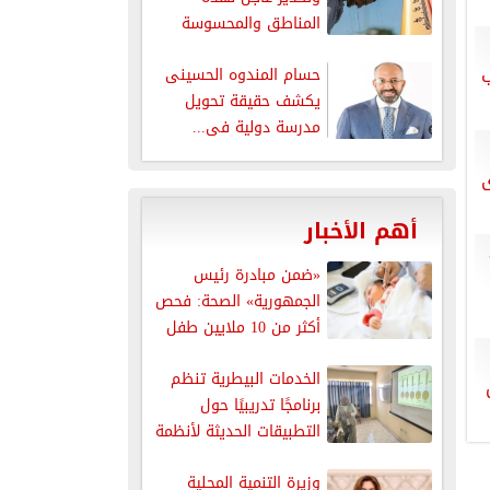
المناطق والمحسوسة
بالقاهرة 38 درجة
حسام المندوه الحسينى
يكشف حقيقة تحويل
مدرسة دولية فى...
أهم الأخبار
.. 3
«ضمن مبادرة رئيس
الجمهورية» الصحة: فحص
أكثر من 10 ملايين طفل
للكشف...
الخدمات البيطرية تنظم
برنامجًا تدريبيًا حول
التطبيقات الحديثة لأنظمة
سلامة الغذاء
وزيرة التنمية المحلية