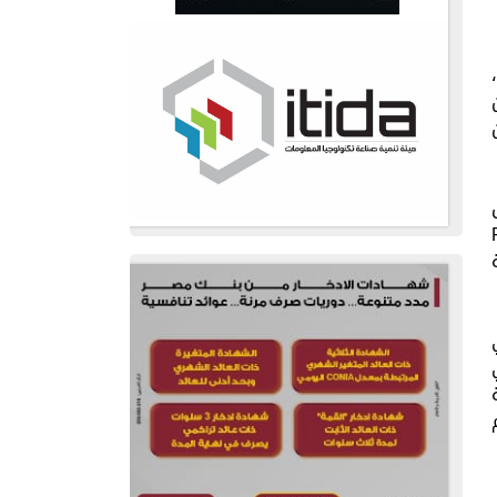
لطعام" أو (Food