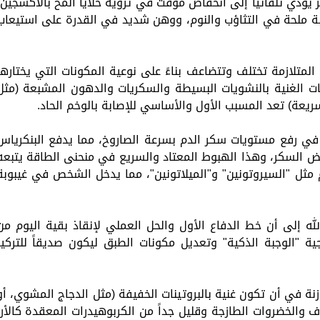
يؤدي تلقائياً إلى انخفاض مؤقت في تروية خلايا المخ بالأكسجين،
بة ملحة في التثاؤب والنوم، ووهن شديد في القدرة على استيعاب
متلازمة تختلف وتتضاعف بناءً على نوعية المكونات التي يختارها
ات الغنية بالنشويات البسيطة والسكريات والدهون المشبعة (مثل
لسريعة) تعد المسبب الأول والأساسي للإصابة بالوخم الحاد.
ي رفع مستويات سكر الدم بسرعة الصاروخ، مما يدفع البنكرياس
ض السكر، وهذا الهبوط المعتاد والسريع في منحنى الطاقة يتبعه
م مثل "السيروتونين" و"الميلاتونين"، مما يدخل الشخص في غيبوبة
 إلى أن خط الدفاع الأول والحل العملي لإنقاذ بقية اليوم من
ة "الوجبة الذكية" وتعديل مكونات الطبق ليكون صديقاً للتركيز
زنة في أن تكون غنية بالبروتينات الخفيفة (مثل الدجاج المشوي، أو
 والخضروات الطازجة وقليل جداً من الكربوهيدرات المعقدة كالأرز