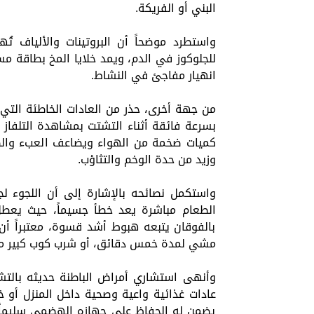
البني أو الفريكة.
واستطرد موضحاً أن البروتينات والألياف تُه
للجلوكوز في الدم، ويمد خلايا المخ بطاقة 
انهيار مفاجئ في النشاط.
من جهة أخرى، حذر من العادات الخاطئة التي ي
بسرعة فائقة أثناء التشتت بمشاهدة التلفاز 
كميات ضخمة من الهواء ويضاعف العبء والض
وزيد من حدة الوخم والتثاؤب.
واستكمل نصائحه بالإشارة إلى أن اللجوء ل
الطعام مباشرة يعد خطأ جسيماً، حيث يعطل 
بالفوقان يتبعه هبوط أشد قسوة، معتبراً أن 
مشي لمدة خمس دقائق، أو شرب كوب كبير من ال
وأنهى استشاري أمراض الباطنة حديثه بالتشد
عادات غذائية واعية وصحية داخل المنزل أو خ
يضمن له الحفاظ على جهازه الهضمي سليماً، 