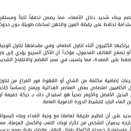
ضم ببطء شديد داخل الأمعاء، مما يضمن تدفقاً ثابتاً ومستقراً
مستدامة تحافظ على يقظة العين والذهن لساعات طويلة دون حدوث
رتكبها الكثيرون أثناء تناول الطعام، وفي مقدمتها تناول الوجبة
أو تصفح الهاتف المحمول، مؤكداً أن الأكل السريع يؤدي إلى بلع
غط على المعدة، مما يتسبب في عسر الهضم والانتفاخ الشديد
جرعات إضافية مكثفة من الشاي أو القهوة فور الفراغ من تناول
الكافيين امتصاص بعض العناصر الغذائية ويمنح إحساساً كاذباً
البديل الأفضل والأوفر صحياً هو استبدال ذلك بـ حركة خفيفة أو
ماء البارد لتنشيط الدورة الدموية العامة.
يد على أن تنظيم طريقة تعاملنا مع وجبة الغداء وبناء كبسولة
ارجه يحميان الشخص من تكرار نوبات التعب والكسل المزمنة، مما
واستعادة حيويته الكاملة طوال النهار، وقضاء بقية يومه بجسد