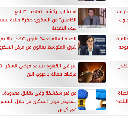
ر عند
استشارى يكشف تفاصيل ”النوع
جيوب
الخامس” من السكرى: طفرة جينية بسبب
سوء التغذية
المية
الصحة العالمية: 74 مليون شخص بإقليم
يومه
شرق المتوسط يعانون من مرض السكرى
 أعراض لنقص
سر فى القهوة يساعد مرضى السكر
مركبات فعالة بـ حبوب البن
ط الحياة
من غير شكشكة وفى دقائق معدودة..
ثلث٩
تشخيص مرض السكرى من خلال التنفس
في كيس