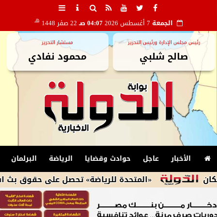
هـ
الجمعة
7 أغسطس 2026
04:07 صـ
22 صفر 1448
رئيس مجلس الإدارة ورئيس التحرير
مستشار التحرير
صالح شلبي
محمود نفادي
الأخبار
عاجل
حوادث وقضايا
الرياضة
البرلمان
«المتحدة للرياضة» تحصل على حقوق بث استقبال طرا