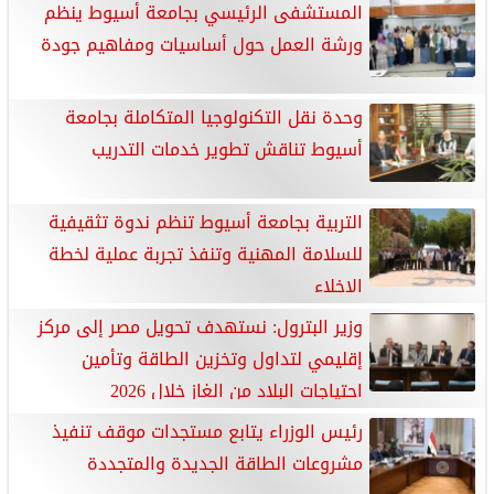
المستشفى الرئيسي بجامعة أسيوط ينظم
ورشة العمل حول أساسيات ومفاهيم جودة
وحدة نقل التكنولوجيا المتكاملة بجامعة
أسيوط تناقش تطوير خدمات التدريب
التربية بجامعة أسيوط تنظم ندوة تثقيفية
للسلامة المهنية وتنفذ تجربة عملية لخطة
الإخلاء
وزير البترول: نستهدف تحويل مصر إلى مركز
إقليمي لتداول وتخزين الطاقة وتأمين
احتياجات البلاد من الغاز خلال 2026
رئيس الوزراء يتابع مستجدات موقف تنفيذ
مشروعات الطاقة الجديدة والمتجددة