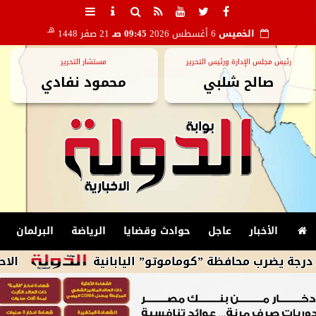
هـ
الخميس
6 أغسطس 2026
09:45 صـ
21 صفر 1448
رئيس مجلس الإدارة ورئيس التحرير
مستشار التحرير
صالح شلبي
محمود نفادي
الأخبار
عاجل
حوادث وقضايا
الرياضة
البرلمان
الاحتلال الإس