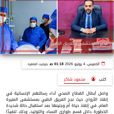
مدير المستشفى والفريق الطبى
الخميس، 4 يونيو 2026
01:18 صـ
بتوقيت القاهرة
كتب
محمود شاكر
واصل أبطال القطاع الصحي أداء رسالتهم الإنسانية في
إنقاذ الأرواح، حيث نجح الفريق الطبي بمستشفى المنيرة
العام، في إنقاذ حياة أم وجنينها بعد استقبال حالة شديدة
الخطورة داخل قسم طوارئ النساء والتوليد، وذلك تنفيذًا