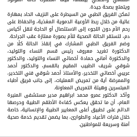
ويتمتع بصحة جيدة.
تمكن الفريق الطبي من السيطرة على النزيف الحاد بمهارة
عالية من خلال ربط الأوعية الدموية المغذية، والحفاظ على
رحم الأم دون اللجوء إلى الاستئصال أو الحاجة لنقل أكياس
دم، لتستقر الحالة الصحية للأم بصورة ممتازة عقب الجراحة.
وضم الفريق الطبي المشارك في إنقاذ الحالة كلًا من
الدكتورة تغريد معروف رئيس قسم النساء والتوليد،
والدكتورة أماني حمادة أخصائي النساء والتوليد، والدكتور
شوقي شريف الطبيب المقيم بالقسم، والدكتور أحمد
عريبي أخصائي التخدير، والأستاذ أحمد شوقي فني التخدير،
والممرضة آية من تمريض العمليات، إلى جانب فريق أطباء
المبتسرين وهيئة التمريض المعاونة.
وأكد الدكتور عمرو محمد ابراهيم مدير مستشفى المنيرة
العام، أن ما تحقق يعكس كفاءة الأطقم الطبية وحرصها
الدائم على تطبيق أعلى المعايير الطبية والإنسانية، خاصة
خلال فترات الأعياد والطوارئ، بما يضمن تقديم خدمة صحية
آمنة وسريعة للمواطنين.