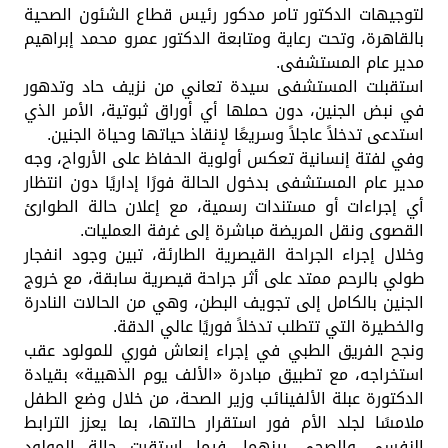
لتوجيهات الدكتور تامر مدكور رئيس قطاع الشئون الصحية
بالقاهرة، وتحت رعاية ومتابعة الدكتور عمرو محمد إبراهيم
مدير عام المستشفى.
استقبلت المستشفى سيدة تعاني من نزيف حاد وتدهور
في نبض الجنين، دون حملها أي أوراق ثبوتية، الأمر الذي
استدعى تدخلاً عاجلاً وسريعًا لإنقاذ حياتها وحياة الجنين.
وفي لفتة إنسانية تعكس أولوية الحفاظ على الأرواح، وجه
مدير عام المستشفى بدخول الحالة فورًا إداريًا دون انتظار
أي إجراءات أو مستندات رسمية، مع إعلان حالة الطوارئ
القصوى ونقل المريضة مباشرة إلى غرفة العمليات.
وخلال إجراء الجراحة القيصرية الطارئة، تبين وجود انفجار
طولي بالرحم ممتد على أثر جراحة قيصرية سابقة، مع خروج
الجنين بالكامل إلى تجويف البطن، وهي من الحالات النادرة
والخطيرة التي تتطلب تدخلاً فوريًا عالي الدقة.
ونجح الفريق الطبي في إجراء إنعاش فوري للمولود عقب
استخراجه، مع تطبيق مبادرة «الألف يوم الذهبية» بقيادة
الدكتورة عبلة الألفينائب وزير الصحة، من خلال وضع الطفل
ملامسًا لجلد الأم فور استقرار حالتها، بما يعزز الترابط
النفسي والصحي بينهما، فيما استقرت حالة المولود