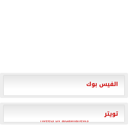
الفيس بوك
تويتر
Tweets by aldawlanews