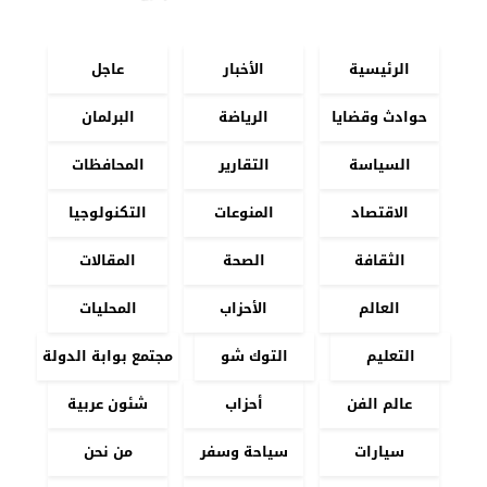
الرئيسية
الأخبار
عاجل
حوادث وقضايا
الرياضة
البرلمان
السياسة
التقارير
المحافظات
الاقتصاد
المنوعات
التكنولوجيا
الثقافة
الصحة
المقالات
العالم
الأحزاب
المحليات
التعليم
التوك شو
مجتمع بوابة الدولة
عالم الفن
أحزاب
شئون عربية
سيارات
سياحة وسفر
من نحن