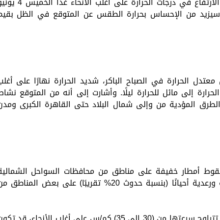
أعلنت الهيئة العامة للأرصاد الجوية استمرار الارتفاع في درجات الحرارة على أغلب الأنحاء غدا ا
بة سيزيد من الإحساس بحرارة الطقس عن المتوقع في الظل بقيم
تدل الحرارة في الصباح الباكر، شديد الحرارة نهارًا على أغلب
لحرارة إلى مائل للحرارة ليلًا. وأشارت إلى أنه من المتوقع نشاط
 صباحًا على بعض الطرق المؤدية من وإلى شمال البلاد حتى القاهرة الكبرى ومدن
سقوط أمطار خفيفة على مناطق من محافظات السواحل الشمالية
الغربية والصحراء الغربية، قد تكون متوسطة ورعدية أحيانًا (بنسبة حدوث 20% تقريبًا) على بعض المناطق 
وأشارت إلى أنه من المتوقع نشاط رياح أحيانًا تتراوح سرعتها من (30 إلى 35) كم/س على أغلب الأنحاء، قد تك