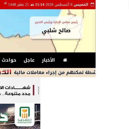
هـ
الخميس
6 أغسطس 2026
11:14 صـ
21 صفر 1448
رئيس مجلس الإدارة ورئيس التحرير
صالح شلبي
الأخبار
عاجل
حوادث و
محمد