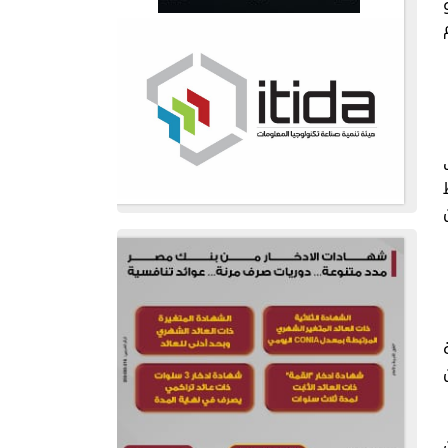
لخميس 4 يونيو
من
ون