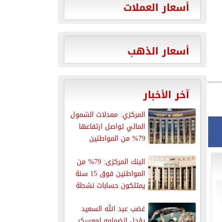
أسعار العملات
أسعار الذهب
آخر الأخبار
المركزي: معدلات الشمول
المالي تواصل ارتفاعها
79% من المواطنين
يمتلكون حسابات نشطة...
البنك المركزى: 79% من
المواطنين فوق 15 سنة
يمتلكون حسابات نشطة
غضب عبد الله السعيد
يؤجل انضمامه لمعسكر