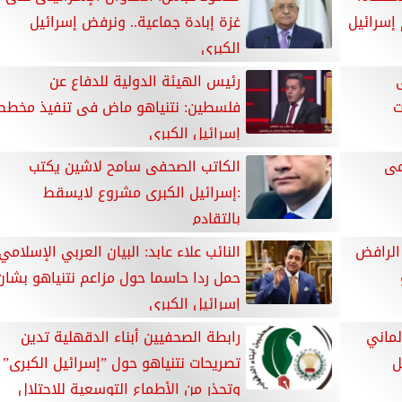
 إسرائيل
غزة إبادة جماعية.. ونرفض إسرائيل
الكبرى
رئيس الهيئة الدولية للدفاع عن
ت
فلسطين: نتنياهو ماض فى تنفيذ مخطط
إسرائيل الكبرى
مى
الكاتب الصحفى سامح لاشين يكتب
:إسرائيل الكبرى مشروع لايسقط
بالتقادم
الرافض
النائب علاء عابد: البيان العربي الإسلامي
حمل ردا حاسما حول مزاعم نتنياهو بشان
إسرائيل الكبرى
لماني
رابطة الصحفيين أبناء الدقهلية تدين
ل
تصريحات نتنياهو حول ”إسرائيل الكبرى”
وتحذر من الأطماع التوسعية للاحتلال