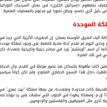
ا يُعرف بمفهوم «إسرائيل الكبرى» فى بعض السرديات التوراتية
 إلى دليل أثري حاسم، ويظل تصورا غير مدعوم بالمعطيات العلمية.
ملكة الموحدة
ة أنباء الشرق الأوسط بعمان، إن الحفريات الأثرية التي جرت في
 وحتى اليوم لم تقدم أدلة مادية قاطعة على وجود مملكة موحدة
ما أن اسم "أورشليم" ورد في مصادر دينية وتاريخية متعددة، لكن
سي في تلك الفترة.
طين كانت مأهولة بالسكان منذ عصور موغلة في القدم، وأن الديانة
ظهرت داخل هذا النسيج الحضاري المتنوع، ولم تكن كياناً سياسياً
.
لقديمة كانت محدودة ومتعددة، من بينها مملكة "بيت عمري" في
الشمال التي انتهت على يد الآشوريين عام 722 ق.م، ومملكة يهوذا في الجنوب التي سقطت على يد نبوخذ نص