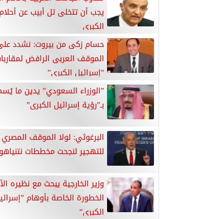
يجب أن تتخلى تل أبيب عن أحلام
الكبرى
حسام زكى من بيروت: نشدد على
الموقف العربى الرافض لمقاربا
”إسرائيل الكبرى”
”الوزراء السعودي” يدين ما يُس
بـ”رؤية إسرائيل الكبرى”
البرغوثي: لولا الموقف المصري 
للتهجير لنجحت مخططات نتنياهو
وزير الخارجية يبحث مع نظيره الأ
الخطورة الخاصة بأوهام ”إسرائي
الكبرى”