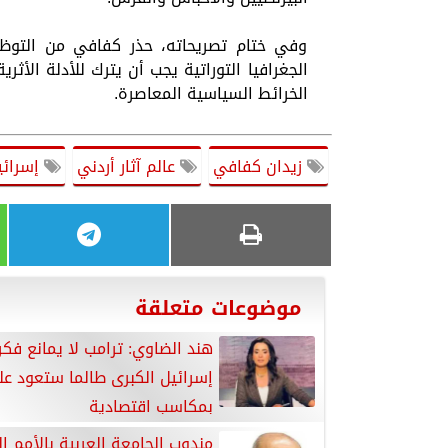
وفي ختام تصريحاته، حذر كفافي من التوظي
الجغرافيا التوراتية يجب أن يترك للأدلة الأث
الخرائط السياسية المعاصرة.
زيدان كفافي
عالم آثار أردني
إسرائي
موضوعات متعلقة
هند الضاوي: ترامب لا يمانع فكر
إسرائيل الكبرى طالما ستعود عل
بمكاسب اقتصادية
مندوب الجامعة العربية بالأمم ا