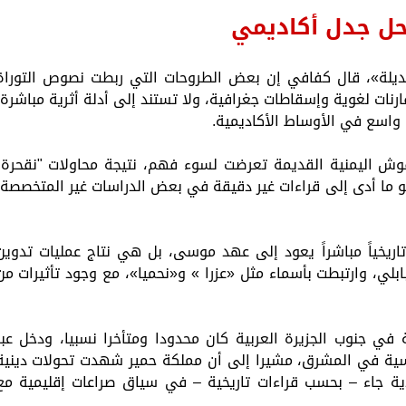
 محل جدل أكاديمي
البديلة»، قال كفافي إن بعض الطروحات التي ربطت نصوص التوراة
نات لغوية وإسقاطات جغرافية، ولا تستند إلى أدلة أثرية مباشرة،
 واسع في الأوساط الأكاديمية.
وش اليمنية القديمة تعرضت لسوء فهم، نتيجة محاولات "نقحرة"
المسند، وهو ما أدى إلى قراءات غير دقيقة في بعض الدراسات غير المتخصصة،
 تاريخياً مباشراً يعود إلى عهد موسى، بل هي نتاج عمليات تدوين
بلي، وارتبطت بأسماء مثل «عزرا » و«نحميا»، مع وجود تأثيرات من
ي جنوب الجزيرة العربية كان محدودا ومتأخرا نسبيا، ودخل عبر
ياسية في المشرق، مشيرا إلى أن مملكة حمير شهدت تحولات دينية
ية جاء – بحسب قراءات تاريخية – في سياق صراعات إقليمية مع