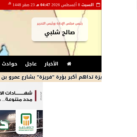
هـ
السبت
8 أغسطس 2026
04:47 مـ
23 صفر 1448
رئيس مجلس الإدارة ورئيس التحرير
صالح شلبي
الأخبار
عاجل
حوادث و
الجيزة تداهم أكبر بؤرة ”فريزة” بشارع عمرو بن العاص فى 