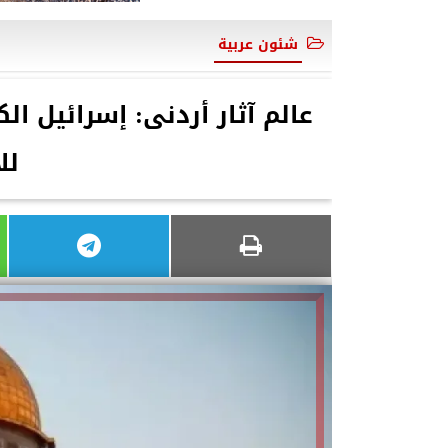
شئون عربية
عالم آثار أردنى: إسرائيل ال
لل