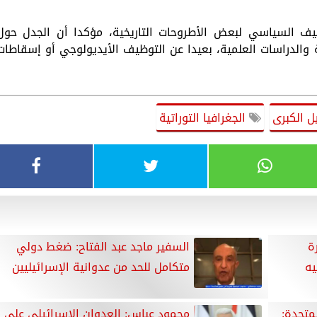
ف السياسي لبعض الأطروحات التاريخية، مؤكدا أن الجدل حول
رية والدراسات العلمية، بعيدا عن التوظيف الأيديولوجي أو إسقاطات
ل الكبرى
الجغرافيا التوراتية
ة
السفير ماجد عبد الفتاح: ضغط دولي
يه
متكامل للحد من عدوانية الإسرائيليين
لمتحدة:
محمود عباس: العدوان الإسرائيلى على