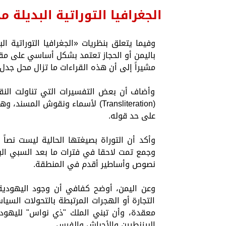
الجغرافيا التوراتية البديلة
وفيما يتعلق بنظريات «الجغرافيا التوراتية 
باليمن أو الحجاز تعتمد بشكل أساسي على مقار
مشيراً إلى أن هذه القراءات ما تزال محل جدل
وأضاف أن بعض التفسيرات التي تناولت النق
(Transliteration) لأسماء ونقوش 
على حد قوله.
وأكد أن التوراة بصيغتها الحالية ليست نصاً
وجمع تمت لاحقا في فترات ما بعد السبي البا
نصوص وأساطير أقدم في المنطقة.
وعن اليمن، أوضح كفافي أن وجود اليهودية ف
التجارة أو الهجرات المرتبطة بالتحولات الس
معقدة، وأن تبني الملك "ذي نواس" لليهود
البيزنطيين والأحباش والفرس.