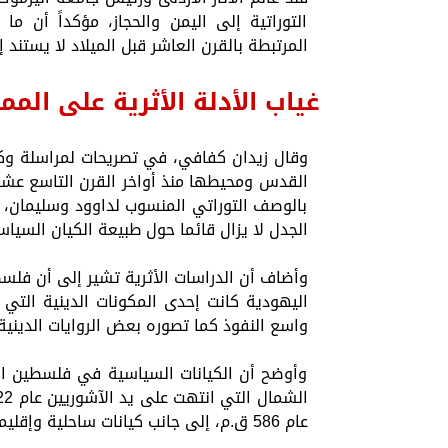
التوراتية إلى اليمن والحجاز، مؤكداً أن م
المرتبطة بالقرن العاشر قبل الميلاد لا يستند
غياب الأدلة الأثرية على الم
وقال زيدان كفافي، في تصريحات لمراسلة وكال
القدس ومحيطها منذ أواخر القرن التاسع عشر
بالوصف التوراتي المنسوب لداوود وسليمان، ك
الجدل لا يزال قائما حول طبيعة الكيان السيا
وأضاف أن الدراسات الأثرية تشير إلى أن فلس
اليهودية كانت إحدى المكونات الدينية التي 
واسع النفوذ كما تصوره بعض الروايات الدينية
وأوضح أن الكيانات السياسية في فلسطين ا
عام 586 ق.م، إلى جانب كيانات ساحلية وإقليمية أخرى مثل الفينيقيين والفلستيين والإدوميين.