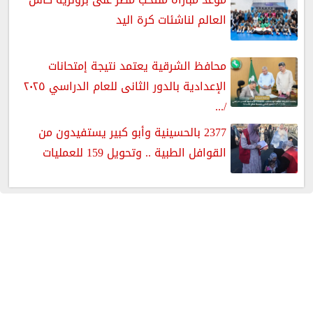
العالم لناشئات كرة اليد
محافظ الشرقية يعتمد نتيجة إمتحانات
الإعدادية بالدور الثانى للعام الدراسي ٢٠٢٥
/...
2377 بالحسينية وأبو كبير يستفيدون من
القوافل الطبية .. وتحويل 159 للعمليات