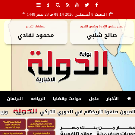
هـ
السبت
8 أغسطس 2026
08:14 مـ
23 صفر 1448
رئيس مجلس الإدارة ورئيس التحرير
مستشار التحرير
صالح شلبي
محمود نفادي
الأخبار
عاجل
حوادث وقضايا
الرياضة
البرلمان
عوا تاريخهم في الدوري التركي
وزير الطيران