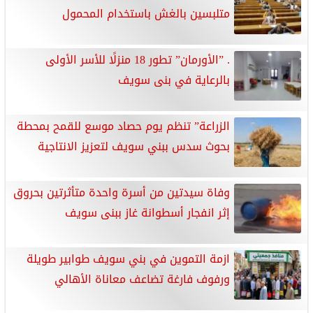
متلبسين بالغش باستخدام المحمول
. ”الأورمان” تطور 18 منزلًا للأسر الأولى
بالرعاية في بنى سويف
الزراعة” تنظم يوم حصاد موسع للقمح بمحطة
بحوث سدس ببني سويف لتعزيز الانتاجية
وفاة سيدتين من أسرة واحدة متأثرتين بحروق
إثر انفجار أسطوانة غاز ببنى سويف
ازمة التموين في بني سويف طوابير طويلة
ورفوف فارغة تضاعف معاناة الأهالي