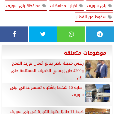
بنى سويف
اخبار المحافظات
محافظة بنى سويف
سقوط من القطار
موضوعات متعلقة
رئيس مدينة ناصر يتابع أعمال توريد القمح
و4200 طن إجمالي الكميات المستلمة حتى
الآن
إصابة 16 شخصا باشتباه تسمم غذائي ببنى
سويف
ضبط 11 طالبًا بكلية التجارة فى بنى سويف