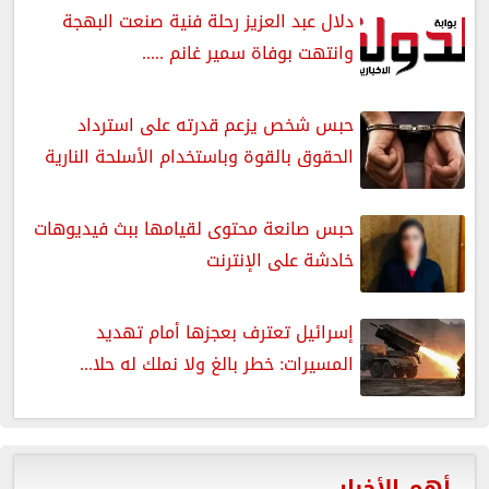
دلال عبد العزيز رحلة فنية صنعت البهجة
وانتهت بوفاة سمير غانم .....
حبس شخص يزعم قدرته على استرداد
الحقوق بالقوة وباستخدام الأسلحة النارية
حبس صانعة محتوى لقيامها ببث فيديوهات
خادشة على الإنترنت
إسرائيل تعترف بعجزها أمام تهديد
المسيرات: خطر بالغ ولا نملك له حلا...
أهم الأخبار