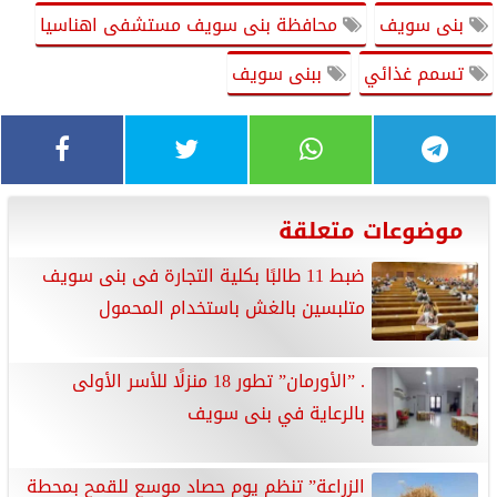
بنى سويف
محافظة بنى سويف مستشفى اهناسيا
تسمم غذائي
ببنى سويف
موضوعات متعلقة
ضبط 11 طالبًا بكلية التجارة فى بنى سويف
متلبسين بالغش باستخدام المحمول
. ”الأورمان” تطور 18 منزلًا للأسر الأولى
بالرعاية في بنى سويف
الزراعة” تنظم يوم حصاد موسع للقمح بمحطة