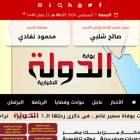
هـ
الجمعة
7 أغسطس 2026
06:23 صـ
22 صفر 1448
رئيس مجلس الإدارة ورئيس التحرير
مستشار التحرير
صالح شلبي
محمود نفادي
الأخبار
عاجل
حوادث وقضايا
الرياضة
البرلمان
ر غانم .. فى ذكرى رحلها الـ 5
ترامب يوقع أم