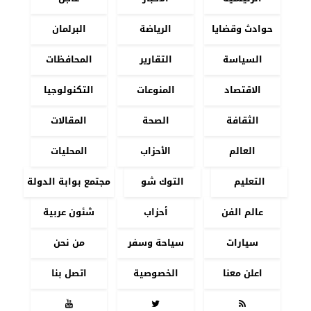
حوادث وقضايا
الرياضة
البرلمان
السياسة
التقارير
المحافظات
الاقتصاد
المنوعات
التكنولوجيا
الثقافة
الصحة
المقالات
العالم
الأحزاب
المحليات
التعليم
التوك شو
مجتمع بوابة الدولة
عالم الفن
أحزاب
شئون عربية
سيارات
سياحة وسفر
من نحن
اعلن معنا
الخصوصية
اتصل بنا


