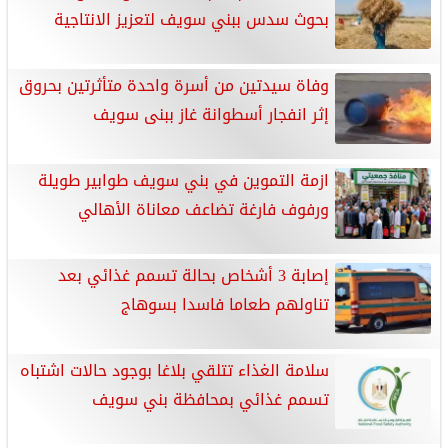
بحوث سدس ببني سويف لتعزيز الانتاجية
وفاة سيدتين من أسرة واحدة متأثرتين بحروق
إثر انفجار أسطوانة غاز ببنى سويف
ازمة التموين في بني سويف طوابير طويلة
ورفوف فارغة تضاعف معاناة الأهالي
إصابة 3 أشخاص بحالة تسمم غذائي بعد
تناولهم طعاما فاسدا بسوهاج
سلامة الغذاء تتلقي بلاغا بوجود حالات اشتباه
تسمم غذائي بمحافظة بني سويف