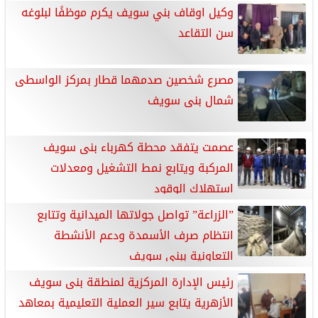
وكيل اوقاف بني سويف يكرم موظفًا لبلوغه
سن التقاعد
مصرع شخصين صدمهما قطار بمركز الواسطى
شمال بنى سويف
عصمت يتفقد محطة كهرباء بنى سويف
المركبة ويتابع نمط التشغيل ومعدلات
استهلاك الوقود
”الزراعة” تواصل جولاتها الميدانية وتتابع
انتظام صرف الأسمدة ودعم الأنشطة
التعاونية ببني سويف
رئيس الإدارة المركزية لمنطقة بنى سويف
الأزهرية يتابع سير العملية التعليمية بمعاهد