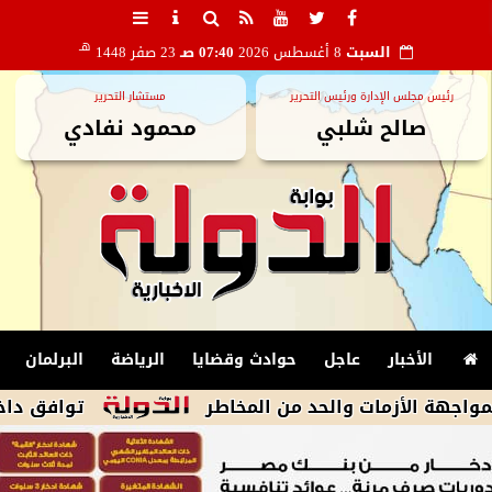
هـ
السبت
8 أغسطس 2026
07:40 صـ
23 صفر 1448
رئيس مجلس الإدارة ورئيس التحرير
مستشار التحرير
صالح شلبي
محمود نفادي
الأخبار
عاجل
حوادث وقضايا
الرياضة
البرلمان
 الأزمات والحد من المخاطر
توافق داخل وفد ا