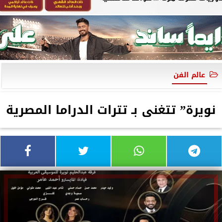
عالم الفن
نويرة” تتغنى بـ تترات الدراما المصرية