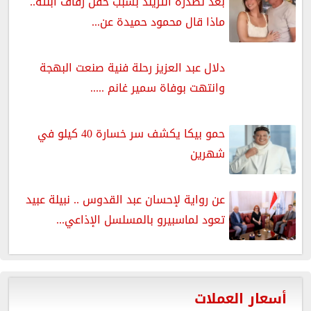
بعد تصدره التريند بسبب حفل زفاف ابنته..
ماذا قال محمود حميدة عن...
دلال عبد العزيز رحلة فنية صنعت البهجة
وانتهت بوفاة سمير غانم .....
حمو بيكا يكشف سر خسارة 40 كيلو في
شهرين
عن رواية لإحسان عبد القدوس .. نبيلة عبيد
تعود لماسبيرو بالمسلسل الإذاعي...
أسعار العملات