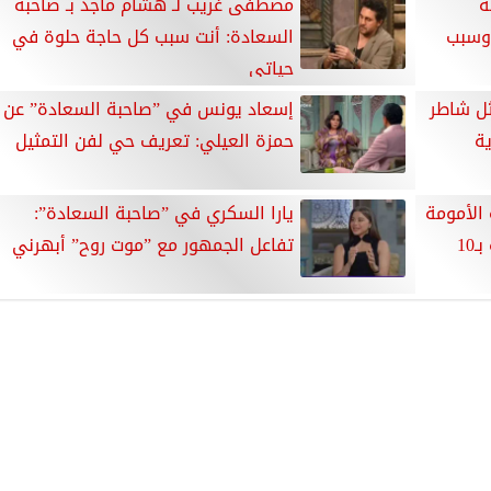
ة
مصطفى غريب لـ هشام ماجد بـ صاحبة
 وسبب
السعادة: أنت سبب كل حاجة حلوة في
حياتي
ل شاطر
إسعاد يونس في ”صاحبة السعادة” عن
ية
حمزة العيلي: تعريف حي لفن التمثيل
الأمومة
يارا السكري في ”صاحبة السعادة”:
والطفولة بحي غرب بعد تطويره بـ10
تفاعل الجمهور مع ”موت روح” أبهرني