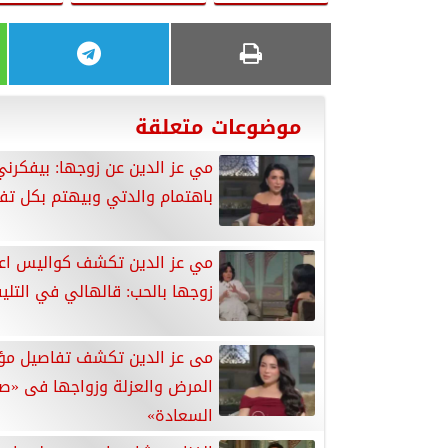
موضوعات متعلقة
مي عز الدين عن زوجها: بيفكرني
باهتمام والدتي وبيهتم بكل تف
مي عز الدين تكشف كواليس اع
زوجها بالحب: قالهالي في التلي
مى عز الدين تكشف تفاصيل مؤ
المرض والعزلة وزواجها فى «ص
السعادة»