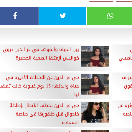
بين الحياة والموت.. مي عز الدين تروي
اصيلي
كواليس أزمتها الصحية الخطيرة
تراف
مي عز الدين عن اللحظات الأخيرة في
فون
حياة والدتها: 15 يوم غيبوبة كانت تمهي
ليا
ثرة عن
مى عز الدين تخطف الأنظار بإطلالة
احبة
كاجوال قبل ظهورها فى صاحبة
السعادة