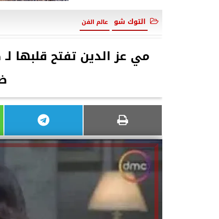
التوك شو
عالم الفن
مي عز الدين تفتح قلبها لـ
ض