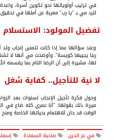
في ترتيب أولوياتها نحو تكوين أسرة، واعدة 
لترد مي بـ "يا رب" معربة عن أملها في تحقيق هذ
تفضيل المولود: الاستسلام ل
وعند سؤالها عما إذا كانت تتمنى إنجاب ولد أ
ربنا يجيبها كويسة". وأوضحت مي أنها لا تشغل 
لها، مشيرة إلى أن الرضا التام بما يقسمه ا
لا نية للتأجيل.. كفاية شغل
وحول فكرة تأجيل الإنجاب لسنوات بعد الزو
مبررة ذلك بقولها: "أنا عمري كله ضاع في ال
الوقت قد حان للاهتمام بحياتها الخاصة ومنح ال
مي عز الدين
صاحبة السعادة
إسعاد