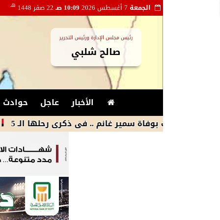
هـ
الجمعة
7 أغسطس 2026
10:09 صـ
22 صفر 1448
رئيس مجلس الإدارة ورئيس التحرير
صالح شلبي
الأخبار
عاجل
حوادث و
هت بوفاة سمير غانم .. فى ذكرى رحلها الـ 5