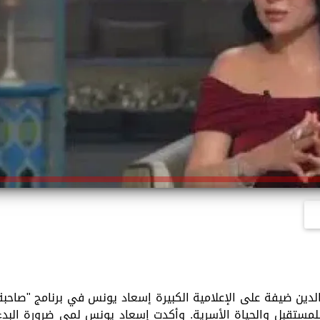
دين ضيفة على الإعلامية الكبيرة إسعاد يونس في برنامج "صاحبة
لمستقبل والحياة الأسرية. وأكدت إسعاد يونس لمي ضرورة البدء