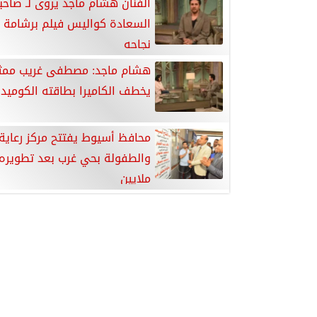
الفنان هشام ماجد يروى لـ صاحب
السعادة كواليس فيلم برشامة
نجاحه
هشام ماجد: مصطفى غريب ممث
يخطف الكاميرا بطاقته الكوميد
محافظ أسيوط يفتتح مركز رعاية 
ملايين