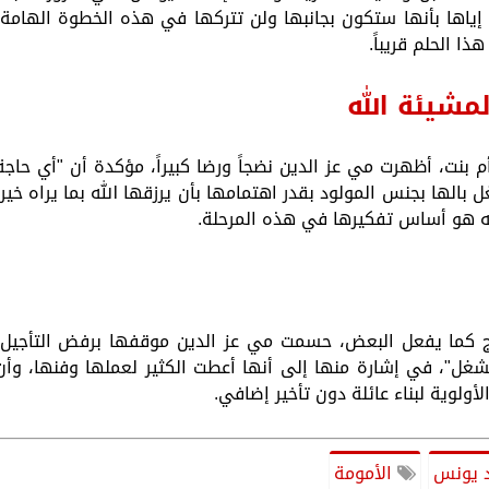
إياها بأنها ستكون بجانبها ولن تتركها في هذه الخطوة الهامة،
ا الحلم قريباً.
مشيئة الله
م بنت، أظهرت مي عز الدين نضجاً ورضا كبيراً، مؤكدة أن "أي حاجة
بالها بجنس المولود بقدر اهتمامها بأن يرزقها الله بما يراه خيراً
لله هو أساس تفكيرها في هذه المرحلة.
اج كما يفعل البعض، حسمت مي عز الدين موقفها برفض التأجيل،
شغل"، في إشارة منها إلى أنها أعطت الكثير لعملها وفنها، وأن
أولوية لبناء عائلة دون تأخير إضافي.
 يونس
الأمومة