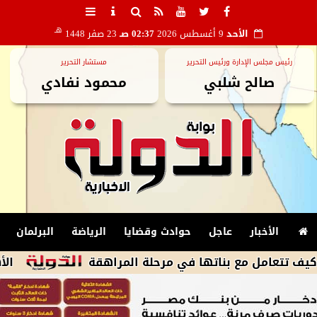
هـ
الأحد
9 أغسطس 2026
02:37 صـ
23 صفر 1448
رئيس مجلس الإدارة ورئيس التحرير
مستشار التحرير
صالح شلبي
محمود نفادي
الأخبار
عاجل
حوادث وقضايا
الرياضة
البرلمان
 مع بناتها في مرحلة المراهقة
الأهلى يكثف