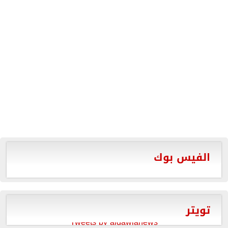
الفيس بوك
تويتر
Tweets by aldawlanews