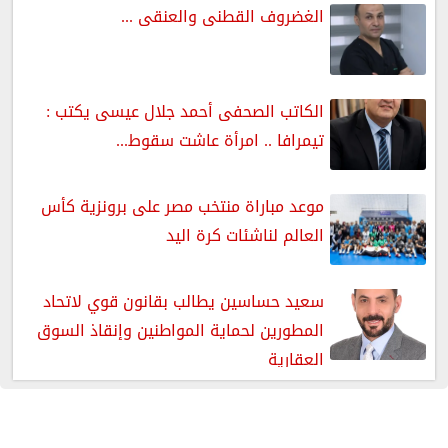
الغضروف القطنى والعنقى ...
الكاتب الصحفى أحمد جلال عيسى يكتب :
تيمرافا .. امرأة عاشت سقوط...
موعد مباراة منتخب مصر على برونزية كأس
العالم لناشئات كرة اليد
سعيد حساسين يطالب بقانون قوي لاتحاد
المطورين لحماية المواطنين وإنقاذ السوق
العقارية