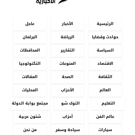
الرئيسية
الأخبار
عاجل
حوادث وقضايا
الرياضة
البرلمان
السياسة
التقارير
المحافظات
الاقتصاد
المنوعات
التكنولوجيا
الثقافة
الصحة
المقالات
العالم
الأحزاب
المحليات
التعليم
التوك شو
مجتمع بوابة الدولة
عالم الفن
أحزاب
شئون عربية
سيارات
سياحة وسفر
من نحن