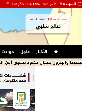
هـ
السبت
8 أغسطس 2026
12:52 مـ
23 صفر 1448
رئيس مجلس الإدارة ورئيس التحرير
صالح شلبي
الأخبار
عاجل
حوادث و
يرا التخطيط والبترول يبحثان جهود تحقيق أمن الطاقة ضمن