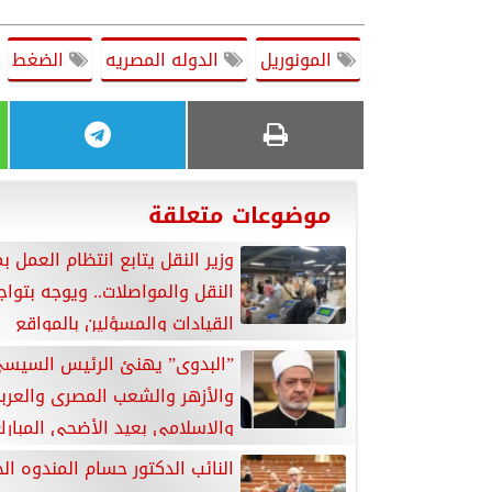
المونوريل
الدوله المصريه
الضغط
موضوعات متعلقة
وزير النقل يتابع انتظام العمل ب
النقل والمواصلات.. ويوجه بتواج
القيادات والمسؤلين بالمواقع
”البدوى” يهنئ الرئيس السيس
والأزهر والشعب المصرى والعرب
والإسلامي بعيد الأضحى المبارك
النائب الدكتور حسام المندوه ا