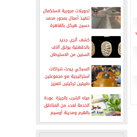
تحويلات مرورية لاستكمال
تنفيذ أعمال بمحور محمد
حسين هيكل بالقاهرة
كشف أثرى جديد
بالدقهلية يوثق آلاف
السنين من الاستيطان
البشري
السبكي يبحث شراكات
استراتيجية مع مجموعتين
طبيتين تركيتين لتعزيز
السياحة العلاجية
مياه الشرب بالجيزة: عودة
الخدمة لعدد من المناطق
بالهرم ومدينة أوسيم