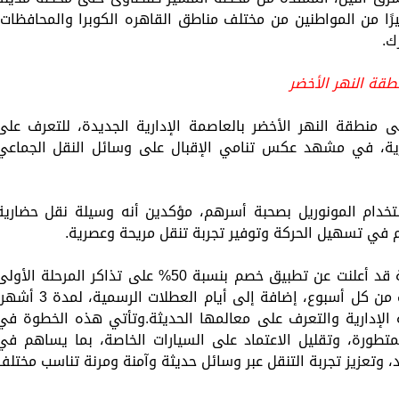
 كبيرًا من المواطنين من مختلف مناطق القاهره الكوبرا والمحافظات،
ك.
نطقة النهر الأخضر
ى منطقة النهر الأخضر بالعاصمة الإدارية الجديدة، للتعرف على
ضارية، في مشهد عكس تنامي الإقبال على وسائل النقل الجماعي
خدام المونوريل بصحبة أسرهم، مؤكدين أنه وسيلة نقل حضارية
في تسهيل الحركة وتوفير تجربة تنقل مريحة وعصرية.
وفي سياق متصل، كانت وزارة النقل المصرية قد أعلنت عن تطبيق خصم بنسبة 50% على تذاكر المرحلة الأو
من مونوريل شرق النيل، أيام الجمعة والسبت من كل أسبوع، إضافة إلى أيام العطلات الرسمية، لم
الإدارية والتعرف على معالمها الحديثة.وتأتي هذه الخطوة في
متطورة، وتقليل الاعتماد على السيارات الخاصة، بما يساهم في
 وتعزيز تجربة التنقل عبر وسائل حديثة وآمنة ومرنة تناسب مختلف