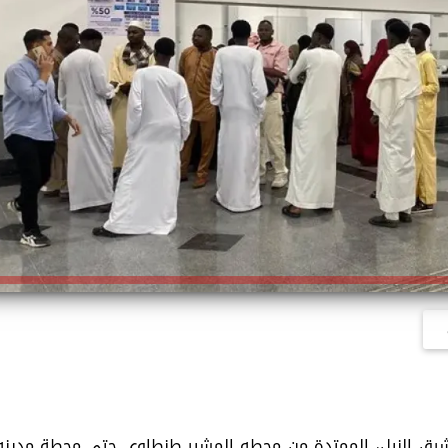
رق النيل، الممتدة من محطه المشير طنطاوى حتى محطة مدينه