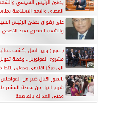
يهنئ الرئيس السيسي والشعب
المصرى والامه الإسلامية بمناس
الأضحى
على رضوان يهنئ الرئيس الس
والشعب المصرى بعيد الاضحى ا
( صور ) وزير النقل يكشف حقائ
مشروع المونوريل.. وخطة تحويل
إلى مركز إقليمي ودولي للتجارة
واللوجستيات
بالصور اقبال كبير من المواطنين 
شرق النيل من محطة المشير ط
وحتى العدالة بالعاصمة