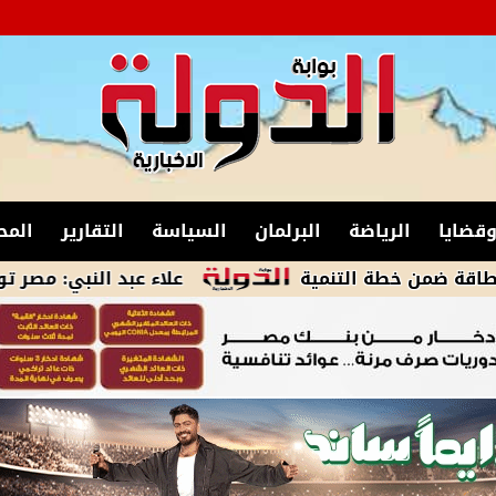
قضايا
الرياضة
البرلمان
السياسة
التقارير
المح
 خطة التنمية
علاء عبد النبي: مصر تواصل قي