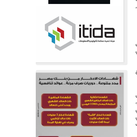
لى
دة 3 أشهر،