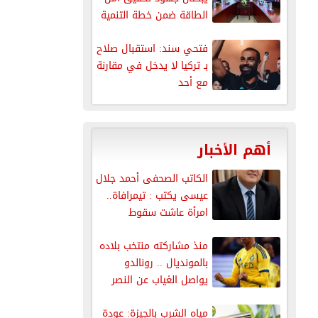
الطاقة ضمن خطة التنمية
فتحي سند: استقبال صلاح
بـ تركيا لا يدخل في مقارنة
مع أحد
أهم الأخبار
الكاتب الصحفى أحمد جلال
عيسى يكتب : تيمرافاة..
امرأة عاشت سقوط
إمبراطورية...
منذ مشاركته منتخب بلاده
بالمونديال .. رونالدو
يواصل الغياب عن النصر
مياه الشرب بالجيزة: عودة