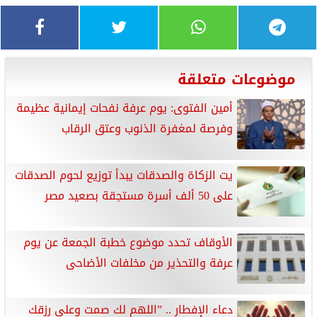
موضوعات متعلقة
أمين الفتوى: يوم عرفة نفحات إيمانية عظيمة
وفرصة لمغفرة الذنوب وعتق الرقاب
يت الزكاة والصدقات يبدأ توزيع لحوم الصدقات
على 50 ألف أسرة مستحِقة بصعيد مصر
الأوقاف تحدد موضوع خطبة الجمعة عن يوم
عرفة والتحذير من مخلفات الأضاحى
دعاء الإفطار .. ”اللهم لك صمت وعلى رزقك