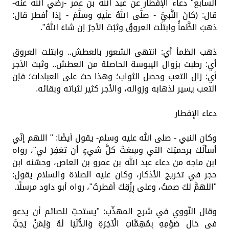
السابع" دعاء الإفطار عن عبد الله بن عمر -رضي الله عنه-
قال: (كانَ النَّبيُّ - صلَّى اللهُ علَيهِ وسلَّمَ - إذا أفطرَ قال:
ذهبَ الظَّمأُ وابتلَت العروقُ وثبُتَ الأجرُ إن شاءَ اللهُ".
ذهب الظمأ أي: انتهى الشعور بالعطش.. وابتلت العروق
أي: رطبت بزوال اليبوسة الحاصلة من العطش.. وثبت الأجر
أي: زال التعب وحصل الثواب؛ وهذا حث على العبادات؛ فإن
التعب يسير لذهابه وزواله، والأجر كثير لثباته وبقائه.
دعاء الإفطار
وكان النبي - صلى الله عليه وسلم- يقول أيضًا: " اللهم إنّي
أسألُكَ برحمتِكَ التي وسِعَتْ كلَّ شيءٍ أن تغفِرَ لي"، رواه
ابن ماجه من دعاء عبد الله بن عمرو بن العاص، وحسّنه ابن
حجر في تخريج الأذكار، وكان عليه الصلاة والسلام يقول:
"اللهمَّ لكَ صمتُ، وعلى رِزْقِكَ أفطرتُ"، رواه أبو داود مرسلًا.
وقال النّووي في شرح المهذّب: "يستحبّ للصائم أن يدعو
في حَالِ صَوْمِهِ بِمُهِمَّاتِ الْآخِرَةِ وَالدُّنْيَا لَهُ وَلِمَنْ يُحِبُّ