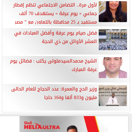
لأول مرة.. التضامن الاجتماعي تنظم إفطار
جماعي « يوم عرفة » يستهدف 70 ألف
مستفيد بـ 25 محافظة بالتعاون مع ” مصر
الخير”
فضل صيام يوم عرفة وأفضل العبادات في
العشر الأوائل من ذي الحجة
الشيخ محمدالسيدمتولى يكتب : فضائل يوم
عرفة المبارك
وزير الحج والعمرة: عدد الحجاج للعام الحالى
مليون و833 ألفا و164 حاجا