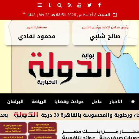
هـ
السبت
8 أغسطس 2026
08:51 صـ
23 صفر 1448
رئيس مجلس الإدارة ورئيس التحرير
مستشار التحرير
صالح شلبي
محمود نفادي
الأخبار
عاجل
حوادث وقضايا
الرياضة
البرلمان
محسوسة بالقاهرة 38 درجة
بعد تصدره التر