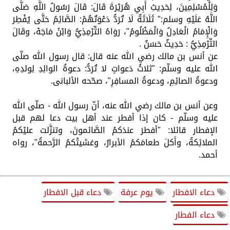
وَلِلْمُسْلِمِينَ، لِحَدِيثِ أَبِي هُرَيْرَةَ قَالَ: قَالَ رَسُولُ اللَّهِ صَلَّى
اللَّهُ عَلَيْهِ وسلم:" ثَلَاثَةٌ لَا تُرَدُّ دَعْوَتُهُمْ: الصَّائِمُ حَتَّى يُفْطِرَ
وَالْإِمَامُ الْعَادِلُ وَالْمَظْلُومُ"، رَوَاهُ التِّرْمِذِيُّ وَابْنُ مَاجَهْ، وقَالَ
التِّرْمِذِيُّ : حَدِيثٌ حَسَنٌ .
عن أنس بن مالك رضي الله عنه قال: قال رسول الله صلّى
الله عليه وسلّم: "ثلاثُ دَعواتٍ لا تُرَدُّ: دعوةُ الوالِدِ لِولدِهِ،
ودعوةُ الصائِمِ، ودعوةُ المسافِرِ"، صحّحه الألبانى.
وعن أنس بن مالك رضي الله عنه، أنّ رسول الله - صلّى الله
عليه وسلّم - كان إذا أفطر عند أهل بيت دعا لهم قبل
الإفطار قائلا: "أفطرَ عندَكمُ الصَّائمونَ، وتنزَّلت عليْكمُ
الملائِكةُ، وأَكلَ طعامَكمُ الأبرارُ، وغشيتْكمُ الرَّحمةُ"، رواه
أحمد.
دعاء الافطار
يوم عرفة
دعاء قبل الافطار
دعاء الفطار