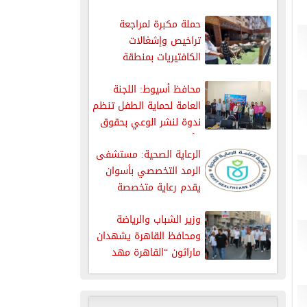
بسيارات...
حملة مكبرة لمراجعة
تراخيص وإشغالات
الكافتيريات بمنطقة
الذهبية بالغردقة
محافظ أسيوط: اللجنة
العامة لحماية الطفل تنظم
ندوة لنشر الوعي بحقوق
الأطفال
الرعاية الصحية: مستشفى
الرمد التخصصي بأسوان
يقدم رعاية متخصصة
لمرضى العيون من...
وزير الشباب والرياضة
ومحافظ القاهرة يشهدان
ماراثون “القاهرة مهد
الحضارة” بمشاركة 7000...