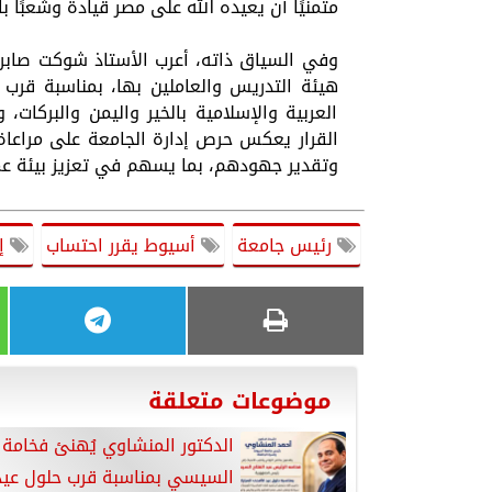
متمنيًا أن يعيده الله على مصر قيادةً وشعبًا با
وفي السياق ذاته، أعرب الأستاذ شوكت صابر، 
هيئة التدريس والعاملين بها، بمناسبة قرب ح
العربية والإسلامية بالخير واليمن والبركات،
القرار يعكس حرص إدارة الجامعة على مراعاة 
وتقدير جهودهم، بما يسهم في تعزيز بيئة عم
رئيس جامعة
أسيوط يقرر احتساب
إج
موضوعات متعلقة
الدكتور المنشاوي يُهنئ فخامة 
السيسي بمناسبة قرب حلول عيد