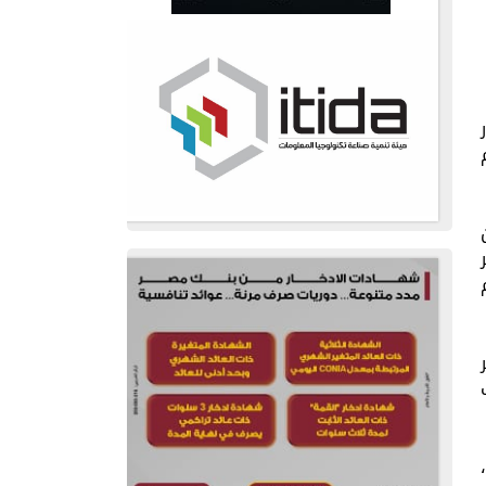
ون
أجر