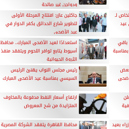
ودواجن غير صالحة
خاص لـ
جاكلين عازر: افتتاح المرحلة الأولى
 عيد
لتطوير شارع الحدائق بكفر الدوار في
عيد الأضحى
 باقي
استعدادًا لعيد الأضحى المبارك.. محافظ
بمناسبة
أسيوط يتابع توافر اللحوم ويتفقد منفذ
الثروة الحيوانية
بعض
رئيس مجلس النواب يهنئ الرئيس
أضحى
السيسي بمناسبة عيد الأضحى المبارك
لن
ارتفاع أسعار النفط مدفوعة بالمخاوف
فية
المتزايدة من شح المعروض
راء بعيد
محافظ القاهرة يتفقد الشركة المصرية