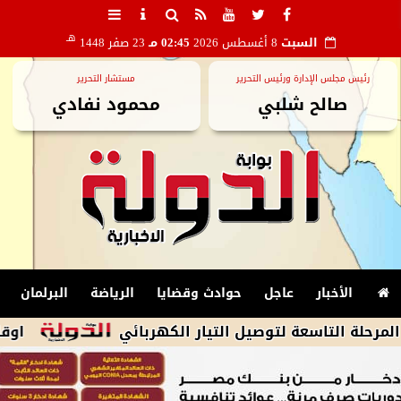
هـ
السبت
8 أغسطس 2026
02:45 مـ
23 صفر 1448
رئيس مجلس الإدارة ورئيس التحرير
مستشار التحرير
صالح شلبي
محمود نفادي
الأخبار
عاجل
حوادث وقضايا
الرياضة
البرلمان
اسعة لتوصيل التيار الكهربائي
اوقاف الشرقية