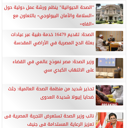
”الصحة الحيوانية” ينظم ورشة عمل دولية حول
«السلامة والأمان البيولوجي» بالتعاون مع
«الفاو»
الصحة: تقديم 16479 خدمة طبية عبر عيادات
بعثة الحج المصرية في الأراضي المقدسة
وزير الصحة: مصر نموذج عالمي في القضاء
على الالتهاب الكبدي سي
تحذير شديد من منظمة الصحة العالمية: جثث
ضحايا إيبولا شديدة العدوى
نائب وزير الصحة تستعرض التجربة المصرية فى
تعزيز الرعاية المستدامة فى جنيف