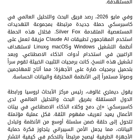
المستهدفة.
وفي مايو 2026، رصد فريق البحث والتحليل العالمي في
كاسبرسكي حملة جديدة مرتبطة بمجموعة التهديدات
المستعصية المتقدمة Silver Fox. فخلال هذه الحملة
استخدم المهاجمون تطبيقات Claude AI مزيفة تعمل على
أنظمة التشغيل Windows وmacOS وLinux لاستهداف
الراغبين في استخدام أدوات الذكاء الاصطناعي. وبعد
تشغيل هذه النسخ، كانت برمجيات التثبيت الخبيثة تقوم سراً
بتحميل برمجيات ضارة على الأجهزة؛ مما أتاح للمهاجمين
وصولاً مستمراً إلى الأنظمة المخترقة والبيانات الحساسة.
يقول ديمتري غالوف، رئيس مركز الأبحاث لروسيا ورابطة
الدول المستقلة بفريق البحث والتحليل العالمي لدى
كاسبرسكي: «إن دمج وكلاء الذكاء الاصطناعي في بيئات
الأعمال يعيد تعريف مفهوم الثقة. فكل عملية مؤتمتة
تتحول إلى حلقة ضمن سلسلة أوسع من الأنظمة وتبادل
البيانات، مما يجعل الأمن السيبراني يتجاوز فكرة حماية
الأجهزة الطرفية ليصبح مرتبطاً بالتحكم في كيفية انتشار