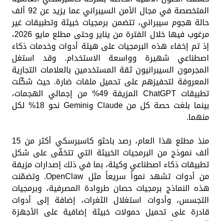
المتخصصة في مجال الأمن السيبراني عما يزيد عن 92 ألف
حالة هجوم سيبراني، تتضمن برمجيات خبيثة وتطبيقات غير
مرغوب فيها خلال الفترة من يناير وحتى مطلع مايو 2026،
إذ تم إخفاء هذه البرمجيات على هيئة أدوات وخدمات ذكاء
اصطناعي شهيرة وواسعة الاستخدام. وقد استغل
المجرمون السيبرانيون ثقة المستخدمين بالعلامات التجارية
المعروفة لتحفيزهم على تحميل ملفات ضارة. حيث شكّلت
تطبيقات ChatGPT المزيفة 49% من إجمالي الهجمات،
بينما بلغت حصة كل من Claude وGemini نحو 18% لكل
منهما.
منذ مطلع هذا العام، رصد باحثو كاسبرسكي أكثر من 15
ألف نموذج من البرمجيات الخبيثة التي تتخفّى على شكل
تطبيقات ذكاء اصطناعي وكيلة، بما في ذلك إصدارات مزيفة
من أدوات تشهد نمواً سريعاً مثل OpenClaw. وتضمّنت
هذه النماذج برمجيات حصان طروادة المصرفية، وبرمجيات
التجسس، وأدوات استغلال الثغرات، إضافة إلى أدوات
قادرة على تحميل حمولات خبيثة إضافية على الأجهزة