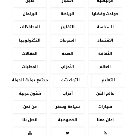
الرئيسية
الأخبار
عاجل
حوادث وقضايا
الرياضة
البرلمان
السياسة
التقارير
المحافظات
الاقتصاد
المنوعات
التكنولوجيا
الثقافة
الصحة
المقالات
العالم
الأحزاب
المحليات
التعليم
التوك شو
مجتمع بوابة الدولة
عالم الفن
أحزاب
شئون عربية
سيارات
سياحة وسفر
من نحن
اعلن معنا
الخصوصية
اتصل بنا


