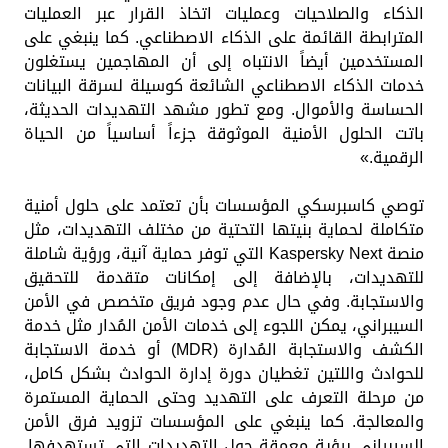
الذكاء والصلاحيات وعمليات اتخاذ القرار عبر العمليات
المترابطة القائمة على الذكاء الاصطناعي. كما ينبغي على
المستخدمين أيضاً الانتباه إلى أن المهاجمين يستغلون
خدمات الذكاء الاصطناعي الشائعة كوسيلة لسرقة البيانات
الحساسة والأموال. ومع تطور مشهد التهديدات الحديثة،
باتت الحلول الأمنية الموثوقة جزءاً أساسياً من الحياة
الرقمية.»
توصي كاسبرسكي المؤسسات بأن تعتمد على حلول أمنية
متكاملة لحماية بنيتها التحتية من مختلف التهديدات، مثل
منصة Kaspersky Next التي توفر حماية آنية، ورؤية شاملة
للتهديدات، بالإضافة إلى إمكانات متقدمة للتحقيق
والاستجابة. وفي حال عدم وجود فريق متخصص في الأمن
السيبراني، يمكن اللجوء إلى خدمات الأمن المُدار مثل خدمة
الكشف والاستجابة المُدارة (MDR) أو خدمة الاستجابة
للحوادث واللتين تغطيان دورة إدارة الحوادث بشكل كامل،
من مرحلة التعرف على التهديد وحتى الحماية المستمرة
والمعالجة. كما ينبغي على المؤسسات تزويد فرق الأمن
السيبراني برؤية معمقة حول التهديدات التي تستهدفها.