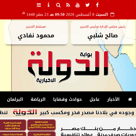
هـ
السبت
8 أغسطس 2026
09:50 صـ
23 صفر 1448
رئيس مجلس الإدارة ورئيس التحرير
مستشار التحرير
صالح شلبي
محمود نفادي
الأخبار
عاجل
حوادث وقضايا
الرياضة
البرلمان
ي بلادنا مصدر فخر ومكسب كبير
تنظيم الاتصا