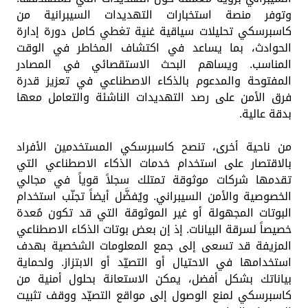
وتوفر منصة استخبارات التهديدات السيبرانية من
كاسبرسكي تحليلات سياقية غنية تغطي كامل دورة إدارة
الحوادث، بما يساعد في اكتشاف المخاطر في الوقت
المناسب. ويساهم البحث الاستقصائي في المصادر
المفتوحة والمدعوم بالذكاء الاصطناعي في تعزيز قدرة
فرق الأمن على رصد التهديدات الناشئة والتعامل معها
بدقة عالية.
من ناحية أخرى، تنصح كاسبرسكي المستخدمين الأفراد
بالاقتصار على استخدام خدمات الذكاء الاصطناعي التي
تقدمها شركات موثوقة تمتلك سجلاً قوياً في مجالي
الخصوصية والأمن السيبراني. ويُفضَّل أيضاً تجنّب استخدام
البوتات المجهولة أو غير الموثوقة التي قد تكون مُعدة
خصيصاً لسرقة البيانات. إذ إن بعض بوتات الذكاء الاصطناعي
المزيفة قد تسعى إلى جمع المعلومات الشخصية بهدف
استخدامها في الاحتيال أو التصيّد أو الابتزاز. ولحماية
بياناتك بشكل أفضل، يمكن الاستعانة بحلول أمنية من
كاسبرسكي لمنع الوصول إلى مواقع التصيّد ووقف تثبيت