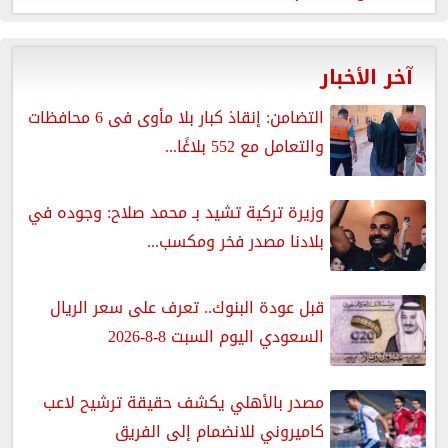
آخر الأخبار
التضامن: إنقاذ كبار بلا مأوى فى 6 محافظات
والتعامل مع 552 بلاغًا...
وزيرة تركية تشيد بـ محمد صلاح: وجوده في
بلادنا مصدر فخر ومكسب...
قبل عودة البنوك.. تعرف على سعر الريال
السعودي اليوم السبت 8-8-2026
مصدر بالأهلي يكشف حقيقة ترشيح لاعب
كاميروني للانضمام إلى الفريق