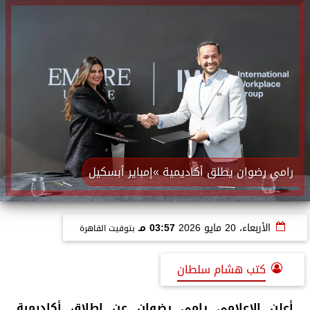
راﻣﻲ رﺿﻮان ﻳﻄﻠﻖ أﻛﺎدﻳﻤﻴﺔ »إﻣﺒﺎﻳﺮ أﺑﺴﻜﻴﻞ
الأربعاء، 20 مايو 2026
03:57 مـ
بتوقيت القاهرة
كتب هشام سلطان
أﻋﻠﻦ اﻹﻋﻼﻣﻲ راﻣﻲ رﺿﻮان ﻋﻦ إﻃﻼق أﻛﺎدﻳﻤﻴﺔ