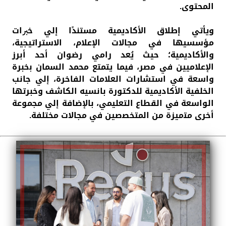
اﻟﻤﺤﺘﻮى.
وﻳﺄﺗﻲ إﻃﻼق اﻷﻛﺎدﻳﻤﻴﺔ ﻣﺴﺘﻨﺪًا إلي ﺧﱪات
ﻣﺆﺳﺴﻴﻬﺎ ﻓﻲ ﻣﺠﺎﻻت اﻹﻋﻼم، اﻻستراﺗﻴﺠﻴﺔ،
واﻷﻛﺎديمية؛ ﺣﻴﺚ ﻳُﻌﺪ راﻣﻲ رﺿﻮان أﺣﺪ أﺑﺮز
اﻹﻋﻼميين ﻓﻲ ﻣصر، ﻓﻴﻤﺎ ﻳﺘﻤﺘﻊ ﻣﺤﻤﺪ اﻟﺴﻤﺎن ﺑخبرة
واﺳﻌﺔ ﻓﻲ اﺳﺘﺸﺎرات اﻟﻌﻼﻣﺎت اﻟﻔﺎﺧﺮة، إلي ﺟﺎﻧﺐ
اﻟﺨﻠﻔﻴﺔ اﻷﻛﺎدﻳﻤﻴﺔ ﻟﻠﺪﻛﺘﻮرة ﺑﺎﻧﺴﻴﻪ اﻟﻜﺎﺷﻒ وخبرﺗﻬﺎ
اﻟﻮاﺳﻌﺔ ﻓﻲ اﻟﻘﻄﺎع اﻟﺘﻌﻠﻴﻤﻲ، ﺑﺎﻹﺿﺎﻓﺔ إلي ﻣﺠﻤﻮﻋﺔ
أﺧﺮى ﻣﺘميزة ﻣﻦ اﻟﻤﺘﺨﺼصين ﻓﻲ ﻣﺠﺎﻻت ﻣﺨﺘﻠﻔﺔ.