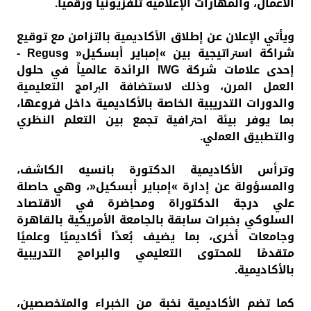
اﻷﻋﻤﺎل، واﻟﻤﻬﺎرات اﻹﻋﻼﻣﻴﺔ ﺗﻠﻔﺰﻳﻮﻧﻴﺎً ورﻗﻤﻴﺎً.
وﻳﺄﺗﻲ اﻹﻋﻼن ﻋﻦ إﻃﻼق اﻷﻛﺎدﻳﻤﻴﺔ ﺑﺎﻟتزاﻣﻦ ﻣﻊ ﺗﻮﻗﻴﻊ
شراﻛﺔ اﺳﱰاﺗﻴﺠﻴﺔ بين »إﻣﺒﺎﻳﺮ أﺑﺴﻜﻴﻞ« وRegus -
إﺣﺪى علامات شركة IWG الرائدة عالمياً في حلول
اﻟﻌﻤﻞ اﻟﻤﺮن، وذﻟﻚ ﻻﺳﺘﻀﺎﻓﺔ اﻟﱪاﻣﺞ اﻟﺘﻌﻠﻴﻤﻴﺔ
واﻟﺪورات اﻟﺘﺪرﻳﺒﻴﺔ اﻟﺨﺎﺻﺔ ﺑﺎﻷﻛﺎدﻳﻤﻴﺔ داﺧﻞ ﻓﺮوﻋﻬﺎ،
ﺑﻤﺎ ﻳﻮﻓﺮ ﺑﻴﺌﺔ اﺣﱰاﻓﻴﺔ ﺗﺠﻤﻊ بين اﻟﺘﻌﻠﻢ اﻟﻨﻈﺮي
واﻟﺘﻄﺒﻴﻖ اﻟﻌﻤلي.
وﺗﺮأس اﻷﻛﺎدﻳﻤﻴﺔ اﻟﺪﻛﺘﻮرة ﺑﺎﻧﺴﻴﻪ اﻟﻜﺎﺷﻒ،
واﻟﻤﺴﺆوﻟﺔ ﻋﻦ إدارة »إﻣﺒﺎﻳﺮ أﺑﺴﻜﻴﻞ«، وﻫﻲ ﺣﺎﺻﻠﺔ
ﻋلي درﺟﺔ اﻟﺪﻛﺘﻮراة وﻣﺤﺎِضرة ﻓﻲ اﻻﻗﺘﺼﺎد
اﻟﺴﻠﻮﻛﻲ ﺑخبرات ﺳﺎﺑﻘﺔ ﺑﺎﻟﺠﺎﻣﻌﺔ اﻷﻣﺮﻳﻜﻴﺔ ﺑﺎﻟﻘﺎﻫﺮة
وﺟﺎﻣﻌﺎت أﺧﺮى، ﺑﻤﺎ ﻳﻀﻴﻒ ﺑُﻌﺪًا أﻛﺎدﻳﻤﻴًﺎ وﻋﻠﻤﻴًﺎ
ﻣﺘﻘﺪﻣًﺎ ﻟﻠﻤﺤﺘﻮى اﻟﺘﻌﻠﻴﻤﻲ والبراﻣﺞ اﻟﺘﺪرﻳﺒﻴﺔ
ﺑﺎﻷﻛﺎدﻳﻤﻴﺔ.
ﻛﻤﺎ ﺗﻀﻢ اﻷﻛﺎدﻳﻤﻴﺔ ﻧﺨﺒﺔ ﻣﻦ اﻟخبراء واﻟﻤﺘﺨصصين،