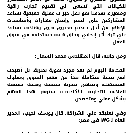
ﻟﻠﻜﻴﺎﻧﺎت التي ﺗﺴﻌﻰ إلي ﺗﻘﺪﻳﻢ ﺗﺠﺎرب راﻗﻴﺔ
وﻣﺘﻤيزة. ﻫﺪﻓﻨﺎ ﻫﻮ ﻧﻘﻞ خبرات ﻋﻤﻠﻴﺔ ﺣﻘﻴﻘﻴﺔ ﺗﺴﺎﻋﺪ
اﻟﻤﺸﺎركين علي اﻟﺘميز وإﺗﻘﺎن ﻣﻬﺎرات وأﺳﺎﺳﻴﺎت
اﻹﻋﻼم ﻣﻦ أﺟﻞ ﺗﻘﺪﻳﻢ ﻣﺤﺘﻮى ﻗﻮي وﻫﺎدف ﻳﺴﺎﻋﺪ
علي ﺗﺮك أﺛﺮ إﻳﺠﺎﺑﻲ وﺧﻠﻖ ﻗﻴﻤﺔ ﻣﺴﺘﺪاﻣﺔ ﻓﻲ ﺳﻮق
اﻟﻌﻤﻞ”.
وﻣﻦ ﺟﺎﻧﺒﻪ، ﻗﺎل اﻟﻤﻬﻨﺪس ﻣﺤﻤﺪ اﻟﺴﻤﺎن:
اﻟﻔﺨﺎﻣﺔ اﻟﻴﻮم ﻟﻢ ﺗﻌﺪ ﻣﺠﺮد ﻫﻮﻳﺔ ﺑصرﻳﺔ، ﺑﻞ أﺻﺒﺤﺖ
اﺳﱰاﺗﻴﺠﻴﺔ ﻣﺘﻜﺎﻣﻠﺔ ﺗﺒﺪأ ﻣﻦ ﻓﻬﻢ اﻟﺴﻮق وﺳﻠﻮك
اﻟﻤﺴﺘﻬﻠﻚ وﺗﻨﺘﻬﻲ ﺑﺘﺠﺮﺑﺔ ﻣﺘﺴﻘﺔ وﻗﻴﻤﺔ ﺣﻘﻴﻘﻴﺔ
ﻟﻠﻌﻼﻣﺔ اﻟﺘﺠﺎرﻳﺔ. اﻷﻛﺎدﻳﻤﻴﺔ ﺳﺘﻮﻓﺮ ﻫﺬا اﻟﻔﻬﻢ
ﺑﺸﻜﻞ ﻋﻤلي وﻣﺘﺨﺼﺺ .
وﻓﻲ ﺗﻌﻠﻴﻘﻪ ﻋلي اﻟشراﻛﺔ، ﻗﺎل ﻳﻮﺳﻒ ﻧﺠﻴﺐ، اﻟﻤﺪﻳﺮ
اﻟﻌﺎم ﻟ IWG في مصر: