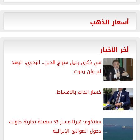
أسعار الذهب
آخر الأخبار
في ذكرى رحيل سراج الدين.. البدوي: الوفد
لم ولن يموت
خسار الذات بالاقساط
سنتكوم: غيرنا مسار 53 سفينة تجارية حاولت
دخول الموانئ الإيرانية