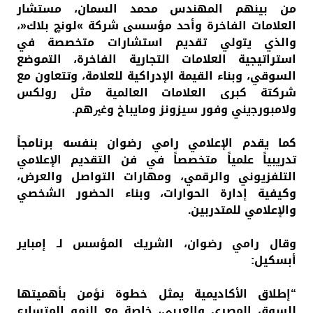
ﻣﻦ ﺑﻴﻨﻬﻢ اﻟﻤﻬﻨﺪس ﻣﺤﻤﺪ اﻟﺴﻤﺎن، ﻣﺴﺘﺸﺎر
اﻟﻌﻼﻣﺎت اﻟﻔﺎﺧﺮة وأﺣﺪ ﻣﺆسسى شرﻛﺔ »ﻟﻮﻧﭻ ﺑﻼك«،
واﻟﺬي ﻳﺘولي ﺗﻘﺪﻳﻢ اﺳﺘﺸﺎرات ﻣﺘﺨﺼﺼﺔ ﻓﻲ
استراﺗﻴﺠﻴﺔ اﻟﻌﻼﻣﺎت اﻟﺘﺠﺎرﻳﺔ اﻟﻔﺎﺧﺮة، اﻟﺘﻤﻮﺿﻊ
اﻟﺴﻮﻗﻲ، وﺑﻨﺎء اﻟﻘﻴﻤﺔ اﻹدراﻛﻴﺔ ﻟﻠﻌﻼﻣﺔ، وﺗﺘﻌﺎون ﻣﻊ
شركتة كبرى اﻟﻌﻼﻣﺎت اﻟﻌﺎﻟﻤﻴﺔ ﻣﺜﻞ روﻟﻜﺲ
وﻻﻣﺒﻮرﺟيني وﻓﻮر سيزوﻧﺰ وﻣﺎﻳﺒﺎخ وﻏﲑﻫﻢ.
ﻛﻤﺎ ﻳﻘﺪم اﻹﻋﻼﻣﻲ راﻣﻲ رﺿﻮان ﺑﻨﻔﺴﻪ ﺑﺮﻧﺎﻣﺠﺎً
ﺗﺪرﻳﺒﻴﺎً ﻋﻠﻤﻴﺎً ﻣﺘﺨﺼﺼﺎً ﻓﻲ ﻓﻦ اﻟﺘﻘﺪﻳﻢ اﻹﻋﻼﻣﻲ
اﻟﺘﻠﻔﺰﻳﻮﻧﻲ واﻟﺮﻗﻤﻲ، وﻣﻬﺎرات اﻟﺘﻮاﺻﻞ واﻟﻌﺮض،
وﻛﻴﻔﻴﺔ إدارة اﻟﺤﻮارات، وﺑﻨﺎء اﻟﺤﻀﻮر اﻟﺸخصي
واﻹﻋﻼﻣﻲ ﻟﻠﻤﺘﺪربين.
وﻗﺎل راﻣﻲ رﺿﻮان، اﻟشرﻳﻚ اﻟﻤﺆﺳﺲ ﻟـ إﻣﺒﺎﻳﺮ
أﺑﺴﻜﻴﻞ:
“إﻃﻼق اﻷﻛﺎدﻳﻤﻴﺔ ﻳﻤﺜﻞ ﺧﻄﻮة ﻧﺆﻣﻦ ﺑﺄﻫﻤﻴﺘﻬﺎ
ﻟﻠﺴﻮق اﻟﻤصري واﻟﻌﺮﺑﻲ، ﺧﺎﺻﺔ ﻣﻊ اﻟﻨﻤﻮ اﻟﻤﺘﺴﺎرع