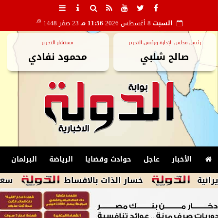
هـ
السبت
8 أغسطس 2026
11:56 مـ
23 صفر 1448
رئيس مجلس الإدارة ورئيس التحرير
مستشار التحرير
صالح شلبي
محمود نفادي
الأخبار
عاجل
حوادث وقضايا
الرياضة
البرلمان
خسار الذات بالاقساط
سعيد حساسين يطا