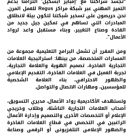
“تجسد شراكتنا مع 'إمباير أبسكيل' التزامنا بدعم
التميز المهني عبر شبكة مراكز Regus للعمل المرن.
نحن حريصون على تسخير شبكتنا لتكون بيئة لانطلاق
المبادرات التي تساهم في تمكين جيل جديد من
القادة وصناع التغيير، وبناء مستقبل واعد لرواد
الأعمال".
وﻣﻦ اﻟﻤﻘﺮر أن ﺗﺸﻤﻞ البراﻣﺞ اﻟﺘﻌﻠﻴﻤﻴﺔ ﻣﺠﻤﻮﻋﺔ ﻣﻦ
اﻟﻤﺴﺎرات اﻟﻤﺘﺨﺼﺼﺔ، ﻣﻦ ﺑﻴﻨﻬﺎ: استراﺗﻴﺠﻴﺔ اﻟﻌﻼﻣﺎت
اﻟﺘﺠﺎرﻳﺔ اﻟﻔﺎﺧﺮة، ﺗﺼﻤﻴﻢ اﻟﻬﻮﻳﺔ واﻟﻌﻼﻣﺔ اﻟﺘﺠﺎرﻳﺔ،
ﺗﺠﺮﺑﺔ اﻟﻌﻤﻴﻞ ﻓﻲ اﻟﻌﻼﻣﺎت اﻟﻔﺎﺧﺮة، اﻟﺘﻘﺪﻳﻢ اﻹﻋﻼﻣﻲ
واﻟﻈﻬﻮر اﻻحتراﻓﻲ، ﺑﻨﺎء اﻟﻌﻼﻣﺔ اﻟﺸﺨﺼﻴﺔ
ﻟﻠﻤﺆﺳسين، وﻣﻬﺎرات اﻻﺗﺼﺎل واﻟﺘﻮاﺻﻞ.
وﺗﺴﺘﻬﺪف اﻷﻛﺎدﻳﻤﻴﺔ رواد اﻷﻋﻤﺎل، ﻣﺪﻳﺮي اﻟﺘﺴﻮﻳﻖ،
أﺻﺤﺎب اﻟﻌﻼﻣﺎت اﻟﺘﺠﺎرﻳﺔ اﻟﻨﺎﺷﺌﺔ، وﻃﻼب وﺧﺮﻳﺠﻲ
اﻹﻋﻼم أو اﻟﺘﺨﺼﺼﺎت اﻷﺧﺮى واﻟﺘﺼﻤﻴﻢ وإدارة اﻷﻋﻤﺎل
اﻟﺮاغبين ﻓﻲ اﻟﺘﺨﺼﺺ ﻓﻲ ﻗﻄﺎع اﻟﻌﻼﻣﺎت اﻟﻔﺎﺧﺮة
واﻟﻀﻬﻮر اﻹﻋﻼﻣﻲ اﻟﺘﻠﻔﺰﻳﻮﻧﻲ أو اﻟﺮﻗﻤﻲ وﺻﻨﺎﻋﺔ