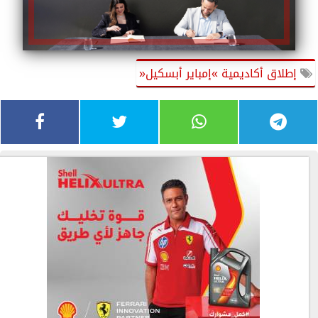
إﻃﻼق أﻛﺎدﻳﻤﻴﺔ »إﻣﺒﺎﻳﺮ أﺑﺴﻜﻴﻞ«