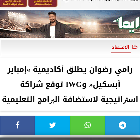
الاقتصاد
راﻣﻲ رﺿﻮان ﻳﻄﻠﻖ أﻛﺎدﻳﻤﻴﺔ »إﻣﺒﺎﻳﺮ
أﺑﺴﻜﻴﻞ« وIWG ﺗﻮﻗﻊ شراﻛﺔ
اﺳﱰاﺗﻴﺠﻴﺔ ﻻﺳﺘﻀﺎﻓﺔ اﻟﱪاﻣﺞ اﻟﺘﻌﻠﻴﻤﻴﺔ