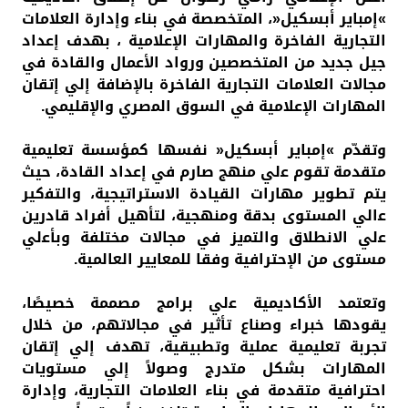
»إﻣﺒﺎﻳﺮ أﺑﺴﻜﻴﻞ«، اﻟﻤﺘﺨﺼﺼﺔ ﻓﻲ ﺑﻨﺎء وإدارة اﻟﻌﻼﻣﺎت
اﻟﺘﺠﺎرﻳﺔ اﻟﻔﺎﺧﺮة واﻟﻤﻬﺎرات اﻹﻋﻼﻣﻴﺔ ، ﺑﻬﺪف إﻋﺪاد
ﺟﻴﻞ ﺟﺪﻳﺪ ﻣﻦ اﻟﻤﺘﺨﺼصين ورواد اﻷﻋﻤﺎل واﻟﻘﺎدة ﻓﻲ
ﻣﺠﺎﻻت اﻟﻌﻼﻣﺎت اﻟﺘﺠﺎرﻳﺔ اﻟﻔﺎﺧﺮة ﺑﺎﻹﺿﺎﻓﺔ إلي إﺗﻘﺎن
اﻟﻤﻬﺎرات اﻹﻋﻼﻣﻴﺔ ﻓﻲ اﻟﺴﻮق اﻟﻤصري واﻹﻗﻠﻴﻤﻲ.
وﺗﻘﺪّم »إﻣﺒﺎﻳﺮ أﺑﺴﻜﻴﻞ« ﻧﻔﺴﻬﺎ ﻛﻤﺆﺳﺴﺔ ﺗﻌﻠﻴﻤﻴﺔ
ﻣﺘﻘﺪﻣﺔ ﺗﻘﻮم ﻋلي ﻣﻨﻬﺞ ﺻﺎرم ﻓﻲ إﻋﺪاد اﻟﻘﺎدة، ﺣﻴﺚ
ﻳﺘﻢ ﺗﻄﻮﻳﺮ ﻣﻬﺎرات اﻟﻘﻴﺎدة اﻻستراﺗﻴﺠﻴﺔ، واﻟﺘﻔكير
ﻋالي اﻟﻤﺴﺘﻮى ﺑﺪﻗﺔ وﻣﻨﻬﺠﻴﺔ، ﻟﺘﺄﻫﻴﻞ أﻓﺮاد ﻗﺎدرﻳﻦ
ﻋلي اﻻﻧﻄﻼق واﻟﺘﻤيز ﻓﻲ ﻣﺠﺎﻻت ﻣﺨﺘﻠﻔﺔ وﺑﺄﻋلي
ﻣﺴﺘﻮى ﻣﻦ اﻹحتراﻓﻴﺔ وﻓﻘﺎ ﻟﻠﻤﻌﺎيير اﻟﻌﺎﻟﻤﻴﺔ.
وﺗﻌﺘﻤﺪ اﻷﻛﺎدﻳﻤﻴﺔ ﻋلي ﺑﺮاﻣﺞ ﻣﺼﻤﻤﺔ ﺧﺼﻴﺼًﺎ،
ﻳﻘﻮدﻫﺎ خبراء وﺻﻨﺎع ﺗﺄثير ﻓﻲ ﻣﺠﺎﻻﺗﻬﻢ، ﻣﻦ ﺧﻼل
ﺗﺠﺮﺑﺔ ﺗﻌﻠﻴﻤﻴﺔ ﻋﻤﻠﻴﺔ وﺗﻄﺒﻴﻘﻴﺔ، ﺗﻬﺪف إلي إﺗﻘﺎن
اﻟﻤﻬﺎرات ﺑﺸﻜﻞ ﻣﺘﺪرج وﺻﻮﻻً إلي ﻣﺴﺘﻮﻳﺎت
احتراﻓﻴﺔ ﻣﺘﻘﺪﻣﺔ ﻓﻲ ﺑﻨﺎء اﻟﻌﻼﻣﺎت اﻟﺘﺠﺎرﻳﺔ، وإدارة