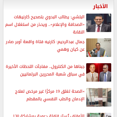
الأخبار
البلشي: يطالب البدوي بتصحيح كارنيهات
«الصحافة والإعلام».. ويحذر من استغلال اسم
النقابة
جمال عبدالرحيم: كارنيه فتاة واقعة أوبر صادر
عن كيان وهمي
جبناها من الكنترول.. مفاجآت اللحظات الأخيرة
في سباق شعبة المحررين البرلمانيين
»الصحة تغلق 19 مركزًا غير مرخص لعلاج
الإدمان والطب النفسي بالمقطم
الأوقاف تُسيّر قافلة دعوية بمشاركة 130