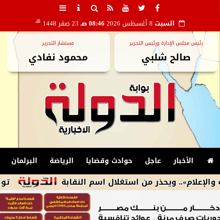
هـ
السبت
8 أغسطس 2026
08:46 صـ
23 صفر 1448
رئيس مجلس الإدارة ورئيس التحرير
مستشار التحرير
صالح شلبي
محمود نفادي
الأخبار
عاجل
حوادث وقضايا
الرياضة
البرلمان
. ويحذر من استغلال اسم النقابة
توافق داخل 