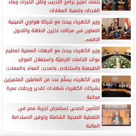
بتشاد تعزيز برامج التدريب ونقل الخبرات وبناء
القدرات وتنمية المهارات
وزير الكهرباء يبحث مع شركة هواوي الصينية
التعاون فى مجالات تخزين الطاقة والتحول
الرقمى
وزير الكهرباء يبحث مع الجهات المعنية تعظيم
عوائد الخامات الارضيّة واستغلال الموارد
الطبيعية واستخلاص وتعدين المواد والمعادن
النادرة
وزير الكهرباء يسلّم عدد من العاملين المتميزين
بشركات الكهرباء شهادات تقدير ورحلات عمرة
مجانية
التأمين الصحى تستعرض تجربة مصر فى
التغطية الصحية الشاملة وتوفير الاستدامة
المالية