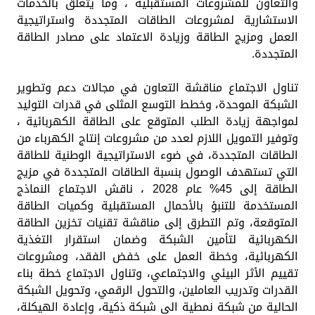
والتعاون للمشروعات المستقبلية ، وما يتعلق بالخدمات
الاستشارية لمشروعات الطاقات المتجددة واستراتيجية
العمل ومزيج الطاقة وزيادة الاعتماد على مصادر الطاقة
المتجددة.
تناول الاجتماع مناقشة التعاون في مجالات دعم وتطوير
الشبكة الموحدة، وخطط التوسع المثلى في قدرات التوليد
لمواجهة زيادة الطلب المتوقع على الطاقة الكهربائية ،
وتوفير التمويل اللازم لعدد من مشروعات إنتاج الكهرباء من
الطاقات المتجددة، في ضوء الاستراتيجية الوطنية للطاقة
التي تستهدف الوصول بنسبة الطاقات المتجددة في مزيج
الطاقة إلى 45% عام 2028 ، ناقش الاجتماع النماذج
المستخدمة للتنبؤ بالأحمال المستقبلية وكميات الطاقة
المتوقعة، وتم التطرق إلى مناقشة تقنيات تخزين الطاقة
الكهربائية لتأمين الشبكة وضمان استقرار التغذية
الكهربائية، وخطة العمل على خفض الفقد، ومشروعات
تقييم الأثر البيئي والاجتماعي، وتناول الاجتماع خطة بناء
القدرات وتدريب العاملين، والتحول الرقمي، وتحويل الشبكة
الحالية من شبكة نمطية الى شبكة ذكية، وإعادة الهيكلة،