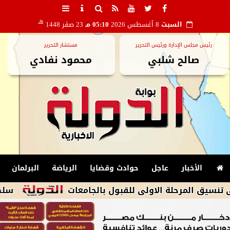
هـ
السبت
8 أغسطس 2026
05:10 مـ
23 صفر 1448
رئيس مجلس الإدارة ورئيس التحرير
مستشار التحرير
صالح شلبي
محمود نفادي
الأخبار
عاجل
حوادث وقضايا
الرياضة
البرلمان
سلطنة عمان الث