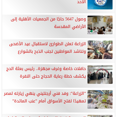
الأحد
وصول 5647 حاجًا من الجمعيات الأهلية إلى
الأراضي المقدسة
‎الزراعة تعلن الطوارئ لاستقبال عيد الأضحى
وتناشد المواطنين تجنب الذبح بالشوارع
حافلات خاصة وغرف مجهزة.. رئيس بعثة الحج
يكشف خطة رعاية الحجاج حتى النفرة
”الزراعة”: وفد فني أرجنتيني ينهي زيارته لمصر
تمهيدًا لفتح الأسواق أمام ”عنب المائدة”