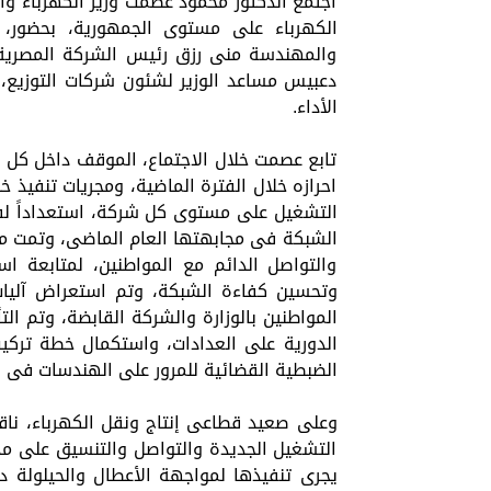
اجتمع الدكتور محمود عصمت وزير الكهرباء وا
الكهرباء على مستوى الجمهورية، بحضور،
والمهندسة منى رزق رئيس الشركة المصرية لن
دعبيس مساعد الوزير لشئون شركات التوزيع، 
الأداء.
تابع عصمت خلال الاجتماع، الموقف داخل كل 
احرازه خلال الفترة الماضية، ومجريات تنفيذ 
التشغيل على مستوى كل شركة، استعداداً لف
الشبكة فى مجابهتها العام الماضى، وتمت مراج
والتواصل الدائم مع المواطنين، لمتابعة استق
وتحسين كفاءة الشبكة، وتم استعراض آليات
المواطنين بالوزارة والشركة القابضة، وتم الت
الدورية على العدادات، واستكمال خطة تركيب
الضبطية القضائية للمرور على الهندسات فى إط
وعلى صعيد قطاعى إنتاج ونقل الكهرباء، نا
التشغيل الجديدة والتواصل والتنسيق على مدا
يجرى تنفيذها لمواجهة الأعطال والحيلولة د