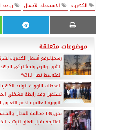
الكهرباء
الاستعداد الأحمال
زيادة ا
موضوعات متعلقة
رسميًا..رفع أسعار الكهرباء لشر
الشرب وللري ولمشتركي الجهد
المتوسط تصل لـ31%
المحطات النووية لتوليد الكهربا
تستقبل وفد رابطة مشغلي الم
النووية العالمية لدعم التعاون 
لمشروع المحطة النووية بالضبعة
تحرير139 مخالفة للمحال والمن
الملتزمة بقرار الغلق لترشيد الك