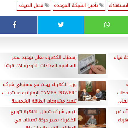
لاستهلاك
تأمين الشبكة الموحدة
فصل الصيف
كة مياة
رسميًا.. الكهرباء تعلن توحيد سعر
المحاسبة للعدادات الكودية 274 قرشا
ء
وزير الكهرباء يبحث مع مسئولي شركة
حطات
”AMEA POWER” الإماراتية مستجدات
الفني
تنفيذ مشروعات الطاقة الشمسية
وطاقة الرياح فى الزعفرانة ورأس شقير وبنبان
شآت غير
رئيس شركة شمال القاهرة لتوزيع
هرباء
الكهرباء يصدر حركة تعيينات في