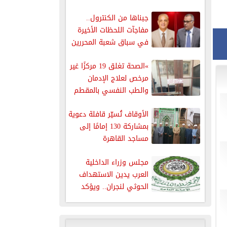
جبناها من الكنترول..
مفاجآت اللحظات الأخيرة
في سباق شعبة المحررين
البرلمانيين
»الصحة تغلق 19 مركزًا غير
مرخص لعلاج الإدمان
والطب النفسي بالمقطم
الأوقاف تُسيّر قافلة دعوية
بمشاركة 130 إمامًا إلى
مساجد القاهرة
مجلس وزراء الداخلية
العرب يدين الاستهداف
الحوثي لنجران.. ويؤكد
دعمه الكامل للسعودية...