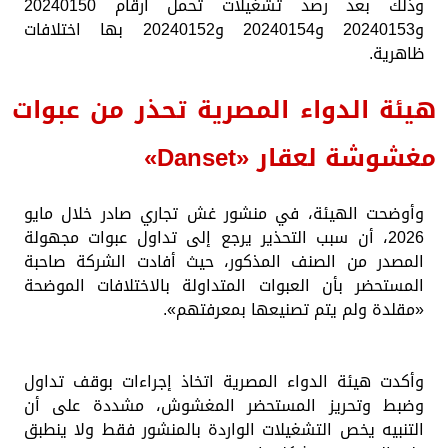
وذلك بعد رصد تشغيلات تحمل أرقام 20240150
و20240153 و20240154 و20240152 بها اختلافات
ظاهرية.
هيئة الدواء المصرية تحذر من عبوات
مغشوشة لعقار «Danset»
وأوضحت الهيئة، في منشور غش تجاري صادر خلال مايو
2026، أن سبب التحذير يرجع إلى تداول عبوات مجهولة
المصدر من الصنف المذكور، حيث أفادت الشركة صاحبة
المستحضر بأن العبوات المتداولة بالاختلافات الموضحة
«مقلدة ولم يتم تصنيعها بمعرفتهم».
وأكدت هيئة الدواء المصرية اتخاذ إجراءات بوقف تداول
وضبط وتحريز المستحضر المغشوش، مشددة على أن
التنبيه يخص التشغيلات الواردة بالمنشور فقط ولا ينطبق