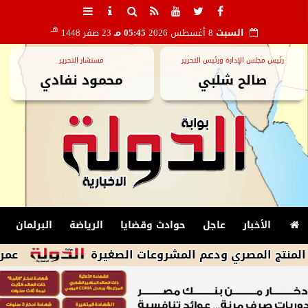
هـ
السبت
8 أغسطس 2026
05:45 مـ
23 صفر 1448
رئيس مجلس الإدارة ورئيس التحرير
مستشار التحرير
صالح شلبي
محمود نفادي
الأخبار
عاجل
حوادث وقضايا
الرياضة
البرلمان
صري ودعم المشروعات الصغيرة
عمرو دياب يتصد