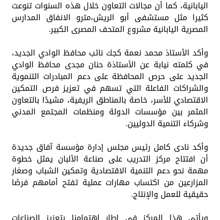
اليابانية، كما أن مجالات التعاون خلال هذه السنوات تنوعت
كثيرا مثل مستشفى أبو الريش،مترو الانفاق المدارس
المصرية اليابانية مشروع المتحف المصرى الكبير.
وأكد الأستاذ محمد نعمة كجك نائب محافظ الوادي الجديد،
في كلمته نيابة عن الأستاذة حنان مجدى محافظ الوادي
الجديد على حرص المحافظة على دعم المبادرات التنموية
والشراكات الفاعلة التي تسهم في تعزيز فرص التمكين
الاقتصادي للأسر، خاصة بالمناطق الريفية، مشيدًا بالتعاون
المثمر بين مؤسسات الدولة ومنظمات المجتمع المدني
وشركاء التنمية الدوليين.
وأكد نادى كامل رئيس مجلس إدارة مؤسسة آفاق جديدة
أن افتتاح مركز التدريب على صناعة الألبان يمثل خطوة
مهمة نحو دعم التنمية الاقتصادية وتمكين الشباب وصغار
المزارعين من اكتساب مهارات عملية تفتح أمامهم فرصًا
حقيقية للعمل والإنتاج.
ويأتي هذا المركز في إطار اهتمامنا بتعزيز الصناعات