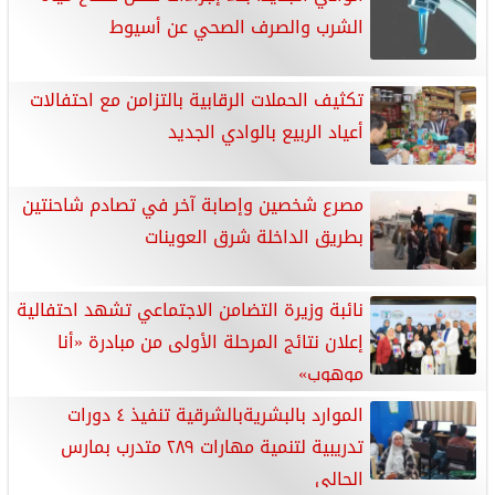
الشرب والصرف الصحي عن أسيوط
تكثيف الحملات الرقابية بالتزامن مع احتفالات
أعياد الربيع بالوادي الجديد
مصرع شخصين وإصابة آخر في تصادم شاحنتين
بطريق الداخلة شرق العوينات
نائبة وزيرة التضامن الاجتماعي تشهد احتفالية
إعلان نتائج المرحلة الأولى من مبادرة «أنا
موهوب»
الموارد بالبشريةبالشرقية تنفيذ ٤ دورات
تدريبية لتنمية مهارات ٢٨٩ متدرب بمارس
الحالى