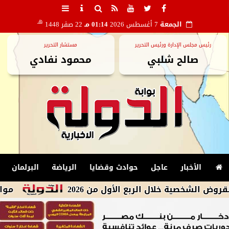
هـ
الجمعة
7 أغسطس 2026
01:14 مـ
22 صفر 1448
رئيس مجلس الإدارة ورئيس التحرير
مستشار التحرير
صالح شلبي
محمود نفادي
الأخبار
عاجل
حوادث وقضايا
الرياضة
البرلمان
خلال الربع الأول من 2026
مواعيد مباريات اليوم الجمعة 7 أغسطس 2026