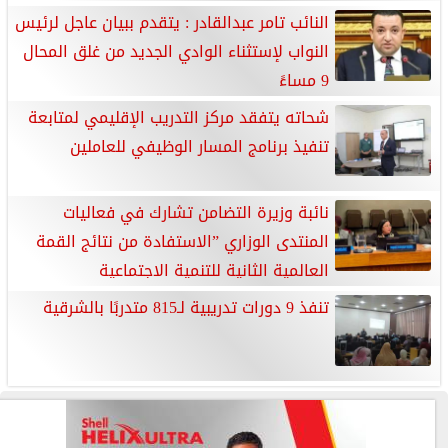
النائب تامر عبدالقادر : يتقدم ببيان عاجل لرئيس
النواب لإستثناء الوادي الجديد من غلق المحال
9 مساءً
شحاته يتفقد مركز التدريب الإقليمي لمتابعة
تنفيذ برنامج المسار الوظيفي للعاملين
نائبة وزيرة التضامن تشارك في فعاليات
المنتدى الوزاري ”الاستفادة من نتائج القمة
العالمية الثانية للتنمية الاجتماعية
تنفذ 9 دورات تدريبية لـ815 متدربًا بالشرقية