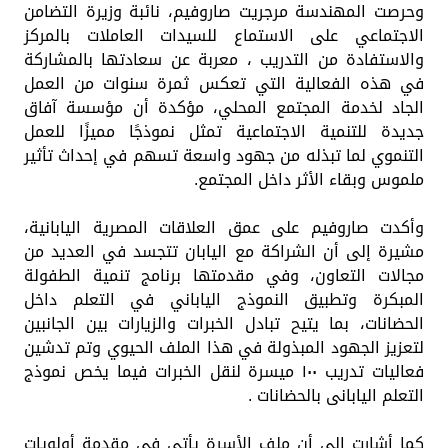
وحرصت المهندسة مرجريت صاروفيم، نائبة وزيرة التضامن
الاجتماعي على الاستماع للسيدات العاملات بالمركز
والاستفادة من التدريب ، معربة عن سعادتها بالمشاركة
في هذه الفعالية التي تعكس ثمرة سنوات من العمل
الجاد لخدمة المجتمع المحلي، مؤكدة أن مؤسسة آفاق
جديدة للتنمية الاجتماعية تمثل نموذجًا مميزًا للعمل
التنموي لما تبذله من جهود واسعة تسهم في إحداث تأثير
ملموس وبقاء الأثر داخل المجتمع.
وأكدت صاروفيم على عمق العلاقات المصرية اليابانية،
مشيرة إلى أن الشراكة مع اليابان تتجسد في العديد من
مجالات التعاون، وفي مقدمتها برنامج تنمية الطفولة
المبكرة وتطبيق النموذج الياباني في التعلم داخل
الحضانات، بما يتيح تبادل الخبرات والزيارات بين الجانبين
لتعزيز الجهود المبذولة في هذا الملف الحيوي وتم تدشين
فعاليات تدريب ١٠٠ ميسرة لنقل الخبرات فيما يخص نموذج
التعلم اليابانى بالحضانات .
كما أشارت إلى أن ملف الأسرة يأتي في مقدمة أولويات