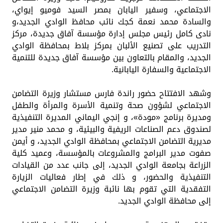
الاجتماعي، وسفير اليابان بمصر السيد فوميو إيواي،
والسادة محمد نعمة كجك نائب محافظ الوادي الجديد،و
نادى كامل رئيس مجلس إدارة مؤسسة آفاق جديدة، مركز
التدريب على تصنيع الألبان بمركز بلاط بمحافظة الوادي
الجديد، والمقام بالتعاون بين مؤسسة آفاق جديدة للتنمية
الاجتماعية والسفارة اليابانية.
وشهد الافتتاح حضور راندة فارس مستشار وزيرة التضامن
الاجتماعي لشؤون صحة وتنمية الأسرة والمرأة والطفل
ومديرة برنامج «مودة»، و إنجي اليماني المديرة التنفيذية
لصندوق دعم الصناعات الريفية والبيئية، و محمد منير مدير
مديرية التضامن الاجتماعي بمحافظة الوادي الجديد، و أيمن
صفوت مدير البرامج والمشروعات بالمؤسسة، وعميد كلية
الزراعة بجامعة الوادي الجديد، إلى جانب عدد من القيادات
التنفيذية والحضور، و ذلك في إطار فعاليات الزيارة
التفقدية التي تقوم بها نائبة وزيرة التضامن الاجتماعي
إلى محافظة الوادي الجديد.