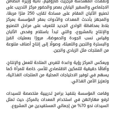
وتفقدت المهندسة مرجريت صاروفيم، نائبة وزيرة التضامن
الاجتماعي والسفير اليابان بمصر والحضور مركز التدريب على
تصنيع الألبان المقام على مساحة تقارب 250 مترًا مربعًا،
والمجهز بأحدث المعدات والأدوات بمقر المؤسسة بمركز
بلاط بمحافظة الوادي الجديد للتعرف على مراحل التصنيع
والإنتاج بالمشروع، والتي تبدأ باستلام وفحص الألبان
وقياس نسب الجودة والحموضة، مرورًا بعمليات الفرز
والبسترة والتجبن والتعبئة، وصولًا إلى إنتاج أصناف متنوعة
من المنتجات مثل الزبادي والجبن.
ويعكس المركز رؤية واعدة للفرص المتاحة للعمل والإنتاج،
وآفاقًا حقيقية للتمكين الاقتصادي للأسر، خاصة للمرأة كما
يسهم في توفير الاحتياجات المحلية من المنتجات الغذائية،
وتعزيز الأمن الغذائي.
وقامت المؤسسة بتنفيذ برامج تدريبية متخصصة للسيدات
لرفع مهاراتهن في استخدام المعدات بالمركز، حيث تمثل
السيدات نحو 70% من إجمالي المستفيدين من المشروع.