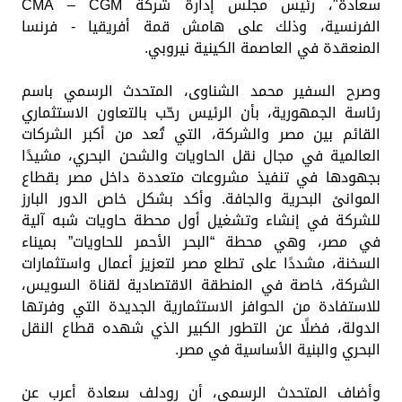
سعادة"، رئيس مجلس إدارة شركة CMA – CGM
الفرنسية، وذلك على هامش قمة أفريقيا - فرنسا
المنعقدة في العاصمة الكينية نيروبي.
وصرح السفير محمد الشناوى، المتحدث الرسمي باسم
رئاسة الجمهورية، بأن الرئيس رحّب بالتعاون الاستثماري
القائم بين مصر والشركة، التي تُعد من أكبر الشركات
العالمية في مجال نقل الحاويات والشحن البحري، مشيدًا
بجهودها في تنفيذ مشروعات متعددة داخل مصر بقطاع
الموانئ البحرية والجافة. وأكد بشكل خاص الدور البارز
للشركة في إنشاء وتشغيل أول محطة حاويات شبه آلية
في مصر، وهي محطة “البحر الأحمر للحاويات” بميناء
السخنة، مشددًا على تطلع مصر لتعزيز أعمال واستثمارات
الشركة، خاصة في المنطقة الاقتصادية لقناة السويس،
للاستفادة من الحوافز الاستثمارية الجديدة التي وفرتها
الدولة، فضلًا عن التطور الكبير الذي شهده قطاع النقل
البحري والبنية الأساسية في مصر.
وأضاف المتحدث الرسمي، أن رودلف سعادة أعرب عن