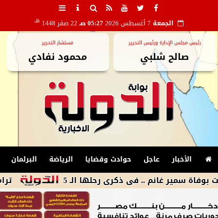
هـ
الجمعة
7 أغسطس 2026
05:27 صـ
22 صفر 1448
رئيس مجلس الإدارة ورئيس التحرير
مستشار التحرير
صالح شلبي
محمود نفادي
الأخبار
عاجل
حوادث وقضايا
الرياضة
البرلمان
ير غانم .. فى ذكرى رحلها الـ 5
ترامب يوقع أ