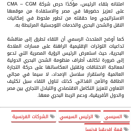
امتنانه بلقاء الرئيس، مؤكدًا حرص شركة CMA – CGM
على تعزيز حضورها في مصر والاستفادة من موقعها
الاستراتيجي وما حققته من تطور ملحوظ في إمكانيات
النقل والشحن البحري والخدمات اللوجستية المرتبطة به.
كما أوضح المتحدث الرسمي أن اللقاء تطرق إلى مناقشة
تداعيات التوترات الإقليمية الراهنة على مسارات الملاحة
البحرية، حيث استعرض الرئيس الرؤية المصرية التي تدعو
إلى ضرورة تكاتف أطراف منظومة الشحن البحري الدولية
لمعالجة الاختناقات وتقليل انعكاساتها على حركة التجارة
العالمية واستقرار سلاسل الإمداد، لا سيما في مجالي
الطاقة والأمن الغذائي. كذلك تناول اللقاء سبل تكثيف
التعاون لتعزيز التكامل الاقتصادي والتبادل التجاري بين مصر
والدول الأفريقية، ودعم الربط البحري معها.
السيسي
الرئيس السيسي
الشركات الفرنسية
قمة افريقيا فرنسا