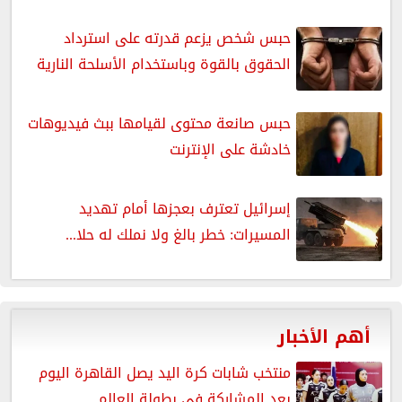
حبس شخص يزعم قدرته على استرداد
الحقوق بالقوة وباستخدام الأسلحة النارية
حبس صانعة محتوى لقيامها ببث فيديوهات
خادشة على الإنترنت
إسرائيل تعترف بعجزها أمام تهديد
المسيرات: خطر بالغ ولا نملك له حلا...
أهم الأخبار
منتخب شابات كرة اليد يصل القاهرة اليوم
بعد المشاركة فى بطولة العالم