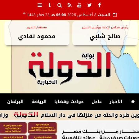
هـ
السبت
8 أغسطس 2026
06:08 صـ
23 صفر 1448
رئيس مجلس الإدارة ورئيس التحرير
مستشار التحرير
صالح شلبي
محمود نفادي
الأخبار
عاجل
حوادث وقضايا
الرياضة
البرلمان
دته من منزلها في دار السلام
وزارة البترول