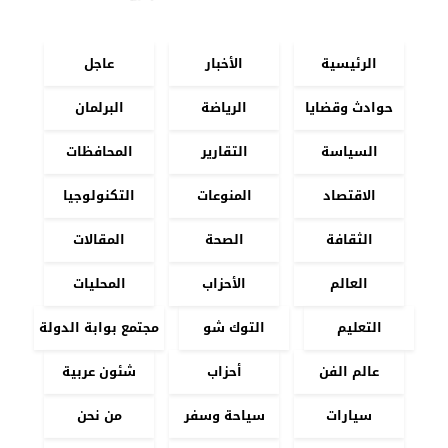
الرئيسية
الأخبار
عاجل
حوادث وقضايا
الرياضة
البرلمان
السياسة
التقارير
المحافظات
الاقتصاد
المنوعات
التكنولوجيا
الثقافة
الصحة
المقالات
العالم
الأحزاب
المحليات
التعليم
التوك شو
مجتمع بوابة الدولة
عالم الفن
أحزاب
شئون عربية
سيارات
سياحة وسفر
من نحن