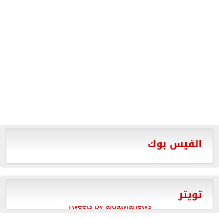
الفيس بوك
تويتر
Tweets by aldawlanews