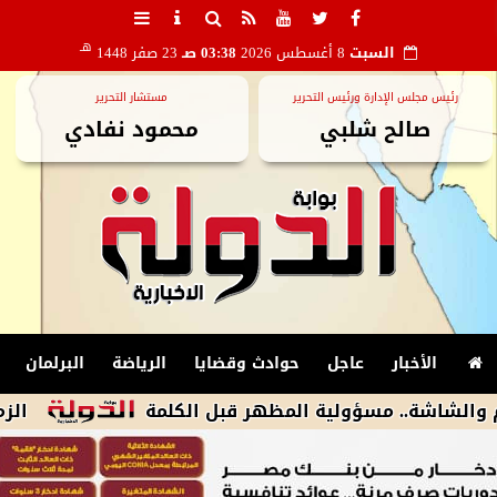
هـ
السبت
8 أغسطس 2026
03:38 صـ
23 صفر 1448
رئيس مجلس الإدارة ورئيس التحرير
مستشار التحرير
صالح شلبي
محمود نفادي
الأخبار
عاجل
حوادث وقضايا
الرياضة
البرلمان
ة.. مسؤولية المظهر قبل الكلمة
الزمالك يكشف أسباب استبعاد 4 لاع