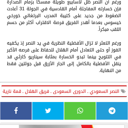
ورغم أن النصر ظل لأسابيع طويلة ممسكاً بزمام الصدارة
فإن خسارته المفاجئة أمام القادسية في الجولة 31 أعادت
الضغوط من جديد على كتيبة المدرب البرتغالي خورخي
خيسوس بعدما أهدر الفريق فرصة الاقتراب أكثر من حسم
اللقب مبكراً.
ورغم التعثر لا تزال الأفضلية النظرية في يد النصر إذ يكفيه
الفوز أو حتى التعادل أمام الهلال للحفاظ على فرصه الأكبر
في التتويج بينما تبدو الخسارة بمثابة سيناريو كارثي قد
ينقل الأفضلية بالكامل إلى الجار الأزرق قبل جولتين فقط
من النهاية.
النصر السعودي ـ الدورى السعودى ـ فريق الهلال ـ قمة نارية