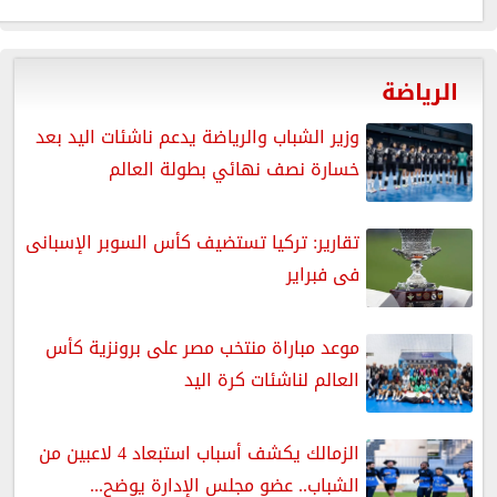
الرياضة
وزير الشباب والرياضة يدعم ناشئات اليد بعد
خسارة نصف نهائي بطولة العالم
تقارير: تركيا تستضيف كأس السوبر الإسبانى
فى فبراير
موعد مباراة منتخب مصر على برونزية كأس
العالم لناشئات كرة اليد
الزمالك يكشف أسباب استبعاد 4 لاعبين من
الشباب.. عضو مجلس الإدارة يوضح...