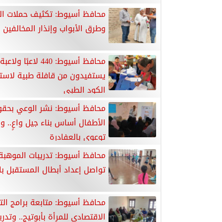
محافظ أسيوط: تكثيف حملات ال
وطرق الأبواب وإنذار المخالفين
محافظ أسيوط: 440 لاعبًا ولاعبة
يستفيدون من قافلة طبية لاست
الكود الطبي
محافظ أسيوط: نشر الوعي بحق
الأطفال أساس بناء جيل واعٍ.. ول
توعوي بالعفادرة
محافظ أسيوط: تدريبات الموهبة 
تواصل إعداد أبطال المستقبل با
محافظ أسيوط: متابعة برامج الت
الاقتصادي للمرأة بأبوتيج.. وتدر