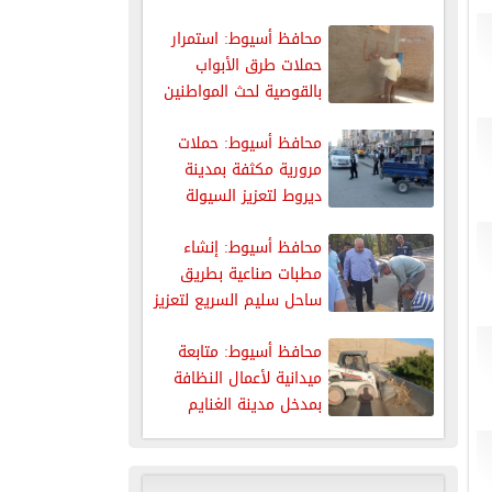
حملة...
محافظ أسيوط: استمرار
حملات طرق الأبواب
بالقوصية لحث المواطنين
على استكمال إجراءات
محافظ أسيوط: حملات
مرورية مكثفة بمدينة
ديروط لتعزيز السيولة
والانضباط بالشوارع
محافظ أسيوط: إنشاء
مطبات صناعية بطريق
ساحل سليم السريع لتعزيز
السلامة المرورية
محافظ أسيوط: متابعة
ميدانية لأعمال النظافة
بمدخل مدينة الغنايم
الغربي