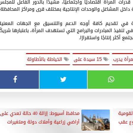
درات المرأة اقتصاديًا واجتماعيًا، مشيدًا بالدور الفاعل للمجلس
ة داخل المشاغل والوحدات الإنتاجية بمختلف قرى ومراكز المحافظة.
ظة في تقديم كافة أوجه الدعم والتنسيق مع الجهات المعنية
تنفيذ المبادرات والبرامج التي تستهدف المرأة، باعتبارها شريكًا
ع أكثر إنتاجًا واستقرارًا.
رأة يدرب
15 سيدة على
الخياطة بالأطاولة
لقومية
محافظ أسيوط: إزالة 40 حالة تعدي على
وع عقب
أراضي زراعية وأملاك دولة ومتغيرات