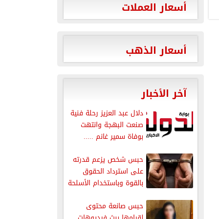
أسعار العملات
أسعار الذهب
آخر الأخبار
دلال عبد العزيز رحلة فنية
صنعت البهجة وانتهت
بوفاة سمير غانم .....
حبس شخص يزعم قدرته
على استرداد الحقوق
بالقوة وباستخدام الأسلحة
النارية
حبس صانعة محتوى
لقيامها ببث فيديوهات