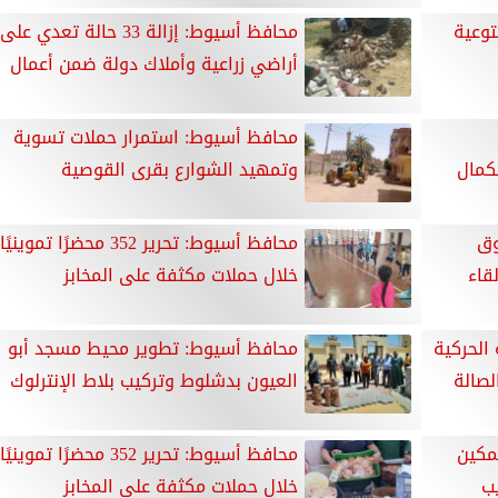
توعية
محافظ أسيوط: إزالة 33 حالة تعدي على
أراضي زراعية وأملاك دولة ضمن أعمال
محافظ أسيوط: استمرار حملات تسوية
كمال
وتمهيد الشوارع بقرى القوصية
وق
محافظ أسيوط: تحرير 352 محضرًا تموينيًا
قاء
خلال حملات مكثفة على المخابز
الحركية
محافظ أسيوط: تطوير محيط مسجد أبو
لصالة
العيون بدشلوط وتركيب بلاط الإنترلوك
مكين
محافظ أسيوط: تحرير 352 محضرًا تموينيًا
يب
خلال حملات مكثفة على المخابز