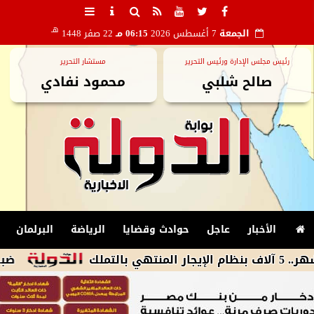
هـ
الجمعة
7 أغسطس 2026
06:15 مـ
22 صفر 1448
رئيس مجلس الإدارة ورئيس التحرير
مستشار التحرير
صالح شلبي
محمود نفادي
الأخبار
عاجل
حوادث وقضايا
الرياضة
البرلمان
ضبط متهم بتس