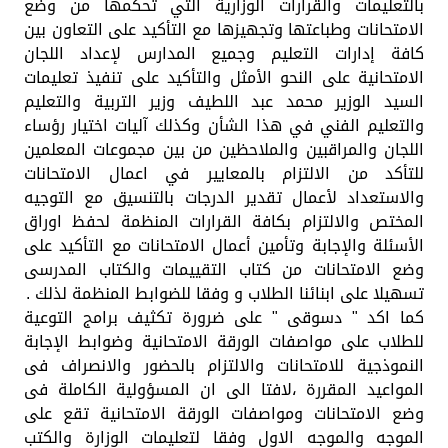
بالتعليمات والقرارات الوزارية التي تحكمها من وضع
الامتحانات وطباعتها وتجهيزها مع التأكيد على التعاون بين
كافة إدارات التعليم وجميع المدارس لإعداد اللجان
الامتحانية على النحو الأمثل والتأكيد على تنفيذ تعليمات
السيد الوزير محمد عبد اللطيف وزير التربية والتعليم
والتعليم الفني في هذا الشأن وكذلك آليات اختيار رؤساء
اللجان والمراقبين والملاحظين من بين مجموعات المعلمين
للتأكد من الالتزام بالمعايير في اعمال الامتحانات
والاستعداد لأعمال تقدير الدرجات بالتنسيق مع التوجيه
المختص والالتزام بكافة القرارات المنظمة لحفظ اوراق
الأسئلة والإجابة وتأمين أعمال الامتحانات مع التأكيد على
وضع الامتحانات من كتاب التقييمات والكتاب المدرسى
تسهيلا على ابنائنا الطلاب و وفقا للضوابط المنظمة لذلك .
كما اكد " دسوقى " على ضرورة تكثيف برامج التوعية
للطلاب على مواصفات الورقة الامتحانية وضوابط الإجابة
النموذجية للامتحانات والالتزام بالحضور والانصراف فى
المواعيد المقررة ،لافتا الى ان المسؤولية الكاملة فى
وضع الامتحانات ومواصفات الورقة الامتحانية تقع على
الموجه والموجه الاول وفقا لتعليمات الوزارة والكتب