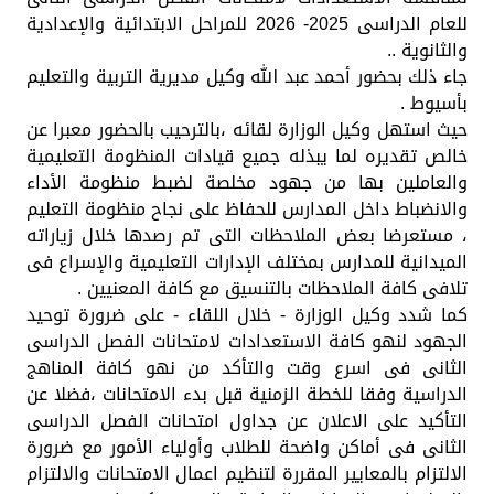
للعام الدراسى 2025- 2026 للمراحل الابتدائية والإعدادية
والثانوية ..
جاء ذلك بحضور أحمد عبد الله وكيل مديرية التربية والتعليم
بأسيوط .
حيث استهل وكيل الوزارة لقائه ،بالترحيب بالحضور معبرا عن
خالص تقديره لما يبذله جميع قيادات المنظومة التعليمية
والعاملين بها من جهود مخلصة لضبط منظومة الأداء
والانضباط داخل المدارس للحفاظ على نجاح منظومة التعليم
، مستعرضا بعض الملاحظات التى تم رصدها خلال زياراته
الميدانية للمدارس بمختلف الإدارات التعليمية والإسراع فى
تلافى كافة الملاحظات بالتنسيق مع كافة المعنيين .
كما شدد وكيل الوزارة - خلال اللقاء - على ضرورة توحيد
الجهود لنهو كافة الاستعدادات لامتحانات الفصل الدراسى
الثانى فى اسرع وقت والتأكد من نهو كافة المناهج
الدراسية وفقا للخطة الزمنية قبل بدء الامتحانات ،فضلا عن
التأكيد على الاعلان عن جداول امتحانات الفصل الدراسى
الثانى فى أماكن واضحة للطلاب وأولياء الأمور مع ضرورة
الالتزام بالمعايير المقررة لتنظيم اعمال الامتحانات والالتزام