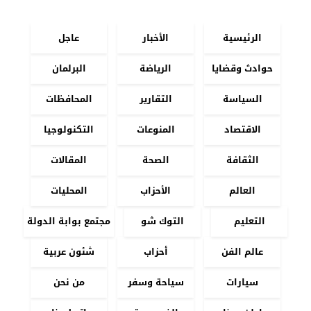
الرئيسية
الأخبار
عاجل
حوادث وقضايا
الرياضة
البرلمان
السياسة
التقارير
المحافظات
الاقتصاد
المنوعات
التكنولوجيا
الثقافة
الصحة
المقالات
العالم
الأحزاب
المحليات
التعليم
التوك شو
مجتمع بوابة الدولة
عالم الفن
أحزاب
شئون عربية
سيارات
سياحة وسفر
من نحن