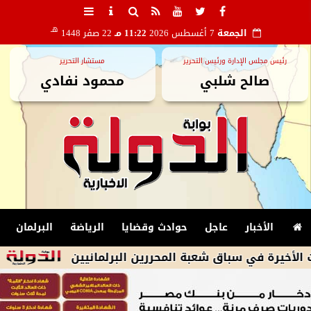
هـ
الجمعة
7 أغسطس 2026
11:22 مـ
22 صفر 1448
رئيس مجلس الإدارة ورئيس التحرير
مستشار التحرير
صالح شلبي
محمود نفادي
الأخبار
عاجل
حوادث وقضايا
الرياضة
البرلمان
في سباق شعبة المحررين البرلمانيين
الزمالك يكشف أسباب استب