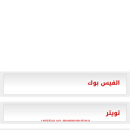
الفيس بوك
تويتر
Tweets by aldawlanews