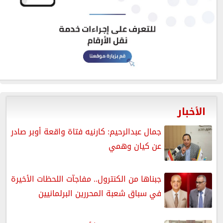
الأخبار
جمال عبدالرحيم: كارنيه فتاة واقعة أوبر صادر
عن كيان وهمي
جبناها من الكنترول.. مفاجآت اللحظات الأخيرة
في سباق شعبة المحررين البرلمانيين