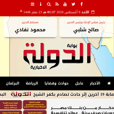
هـ
الأحد
9 أغسطس 2026
01:37 صـ
23 صفر 1448
رئيس مجلس الإدارة ورئيس التحرير
مستشار التحرير
صالح شلبي
محمود نفادي
الأخبار
عاجل
حوادث وقضايا
الرياضة
البرلمان
البحوث الفلكية: كسوف كلي 