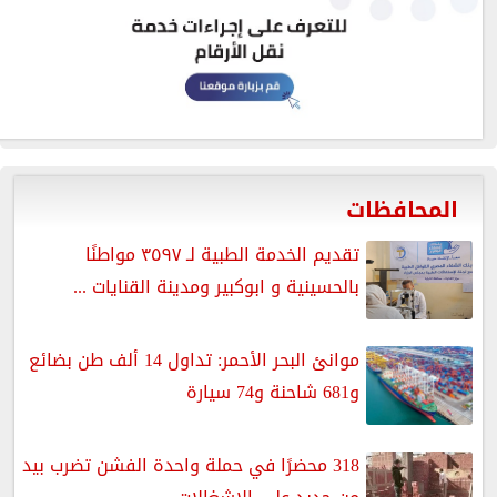
المحافظات
تقديم الخدمة الطبية لـ ٣٥٩٧ مواطنًا
بالحسينية و ابوكبير ومدينة القنايات ...
موانئ البحر الأحمر: تداول 14 ألف طن بضائع
و681 شاحنة و74 سيارة
318 محضرًا في حملة واحدة الفشن تضرب بيد