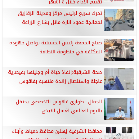
تقييم الأداء خلال ٤ أشهر
تحرك سريع لرئيس مركز ومدينة الزقازيق
لمعالجة عمود انارة مائل بشارع الزراعة
صباح الجمعة رئيس الحسينية يواصل جهوده
المكثفة في منظومة النظافة
صحة الشرقية:إنقاذ حياة أم وجنينها بقيصرية
عاجلة واستئصال زائدة ملتهبة بفاقوس
الجمال : طوارئ فاقوس التخصصى يحتفل
باليوم العالمى لغسل الايدى
محافظ الشرقية يُهنئ محافظ دمياط وأبناء