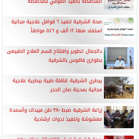
المحافظة بالعيد القومي للمحافظة
صحة الشرقية تنفيذ ٦ قوافل علاجية مجانية
استفاد منها ١٢ ألف و ٥٤٦ مواطناً
دالجمال :تطوير وافتتاح قسم العلاج الطبيعى
بطوارئ فاقوس بالشرقية
بيطري الشرقية :قافلة طبية بيطرية علاجية
مجانية بمدينة صان الحجر
زراعة الشرقية ضبط ٣٨٠ طن مبيدات وأسمدة
مغشوشة وتنفيذ ندوات ارشادية