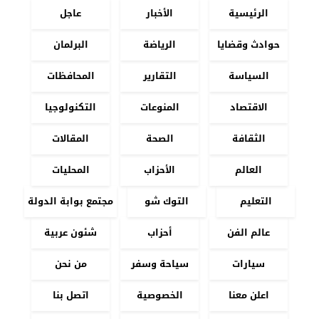
الرئيسية
الأخبار
عاجل
حوادث وقضايا
الرياضة
البرلمان
السياسة
التقارير
المحافظات
الاقتصاد
المنوعات
التكنولوجيا
الثقافة
الصحة
المقالات
العالم
الأحزاب
المحليات
التعليم
التوك شو
مجتمع بوابة الدولة
عالم الفن
أحزاب
شئون عربية
سيارات
سياحة وسفر
من نحن
اعلن معنا
الخصوصية
اتصل بنا