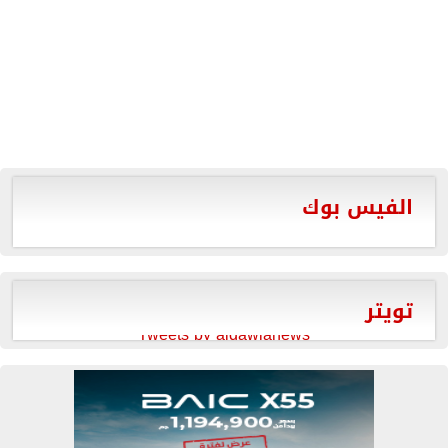
الفيس بوك
تويتر
Tweets by aldawlanews