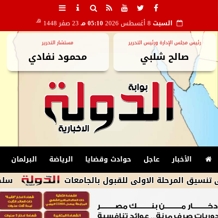
هـ
السبت
8 أغسطس 2026
05:10 مـ
23 صفر 1448
رئيس مجلس الإدارة ورئيس التحرير
مستشار التحرير
صالح شلبي
محمود نفادي
الأخبار
عاجل
حوادث وقضايا
الرياضة
البرلمان
سلطنة عمان ال