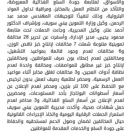
والأسواق، لمتابعة جودة السلع الغذائية المعروضة،
والتأكد من انتظام العمل بالمخابز، ومراقبة تداول المواد
البترولية، وذلك تنفيذًا لتوجيهات المهندس محمد عبد
الرحمن، وكيل وزارة التموين ببني سويف، وبإشراف الدكتور
أحمد عنتر، وكيل المديرية، وجاءت الحملات تحت متابعة
محمود يحيى، مدير الإدارة، وأسفرت عن تحرير 28 مخالفة
تموينية متنوعة شملت 7 مخالفات لإنتاج خبز ناقص الوزن،
و6 مخالفات لعدم وجود قائمة بمواعيد التشغيل،
ومخالفتين لعدم إعطاء بون صرف للمواطنين، ومخالفتين
لإنتاج خبز غير مطابق للمواصفات، ومخالفة واحدة لعدم
نظافة أدوات العجين، و3 مخالفات لغلق مخابز أثناء مواعيد
العمل الرسمية، ومحضر لطلمبة رصيف تعمل بدون ترخيص
مع التحفظ على 100 لتر بنزين، ومحضر لعدم الإعلان عن
أسعار أسطوانات البوتاجاز بأحد المستودعات، ومحضرين
لعدم الإعلان عن أسعار السلع الغذائية، و3 محاضر لعدم
حمل شهادات صحية، وأكدت مديرية التموين ببني سويف
استمرار الحملات الرقابية اليومية واتخاذ الإجراءات القانونية
حيال المخالفين لضمان وصول الدعم لمستحقيه والحفاظ
على جودة السلع والخدمات المقدمة للمواطنين.