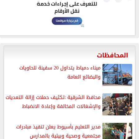
المحافظات
ميناء دمياط يتداول 20 سفينة للحاويات
والبضائع العامة
محافظ الشرقية :تكثيف حملات إزالة التعديات
والإشغالات المخالفة وإعادة الانضباط
مدير التعليم بأسيوط يعلن تنفيذ مبادرات
مجتمعية وصحية وبيئية بالمدارس