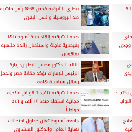
ناة
بيطري الشرقية فحص 6868 رأس ماشية
ضد البروسيلا والسل البقرى
منى
صحة الشرقية:إنقاذ حياة أم وجنينها
 وجدى
بقيصرية عاجلة واستئصال زائدة ملتهبة
بفاقوس
صى
النائب الدكتور محسن البطران: زيارة
يدى
الرئيس للإمارات تؤكد مكانة مصر وتحمل
رسائل سياسية هامه
 يكتب :
صحة الشرقية تنفيذ ٦ قوافل علاجية
النواب
مجانية استفاد منها ١٢ ألف و ٥٤٦
مواطناً
علاج
جامعة أسيوط تعلن جداول امتحانات
ية
نهاية العام.. والدكتور المنشاوي