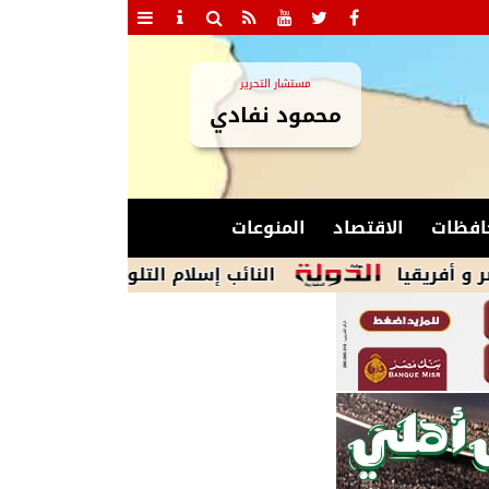
مستشار التحرير
محمود نفادي
افظات
الاقتصاد
المنوعات
النائب إسلام التلواني: منتدى الأعمال المصر