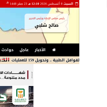
هـ
السبت
8 أغسطس 2026
12:10 مـ
23 صفر 1448
رئيس مجلس الإدارة ورئيس التحرير
صالح شلبي
الأخبار
عاجل
حوادث و
مدرب