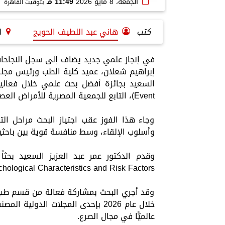
الجمعة، 8 مايو 2026
11:49 مـ
بتوقيت القاهرة
كتب
هاني عبد اللطيف الحويج
ا
في إنجاز علمي جديد يضاف إلى سجل النجاحات
إبراهيم شعلان، عميد كلية الطب ورئيس مجلس
Event)، التابع للجمعية المصرية للأمراض العصبية والنفسية وجراحة الأعصاب.
وجاء هذا الفوز عقب اجتياز البحث مراحل ال
وأسلوب الإلقاء، وسط منافسة قوية بين باحثي
chological Characteristics and Risk Factors
وقد أجري البحث بمشاركة فعالة من قسم طب ا
عالميًّا في مجال الصرع.