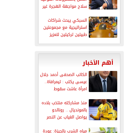
سلاح مواجهة الهجرة غير
الشرعية
السبكي يبحث شراكات
استراتيجية مع مجموعتين
طبيتين تركيتين لتعزيز
السياحة العلاجية
أهم الأخبار
الكاتب الصحفى أحمد جلال
عيسى يكتب : تيمرافاة..
امرأة عاشت سقوط
إمبراطورية...
منذ مشاركته منتخب بلاده
بالمونديال .. رونالدو
يواصل الغياب عن النصر
مياه الشرب بالجيزة: عودة