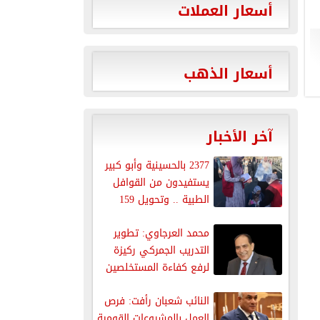
أسعار العملات
أسعار الذهب
آخر الأخبار
2377 بالحسينية وأبو كبير
يستفيدون من القوافل
الطبية .. وتحويل 159
للعمليات
محمد العرجاوي: تطوير
التدريب الجمركي ركيزة
لرفع كفاءة المستخلصين
ودعم تنافسية الصادرات
النائب شعبان رأفت: فرص
العمل بالمشروعات القومية