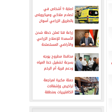
للعمليات
اصابة 9 أشخاص في
تصادم ملاكي وميكروباص
بالطريق الزراعي أسوان
القاهرة
زراعة قنا تعلن خطة شحن
الأسمدة للإصلاح الزراعي
والأراضي المستصلحة
محافظ مطروح يوجه
بسرعة تشغيل خط المياه
ودعم قرية أم الرخم
بسيارات...
حملة مكبرة لمراجعة
تراخيص وإشغالات
الكافتيريات بمنطقة
الذهبية بالغردقة