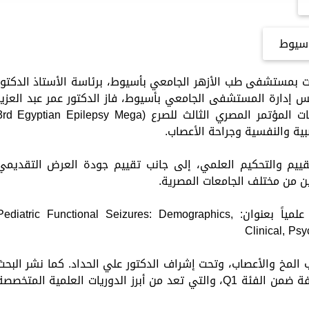
سيوط
 بمستشفى طب الأزهر الجامعي بأسيوط، برئاسة الأستاذ الدكتور
 إدارة المستشفى الجامعي بأسيوط، فاز الدكتور عمر عبد العزيز
السعيد بجائزة أفضل بحث علمي خلال فعاليات المؤتمر المصري الثالث للصرع (d Egyptian Epilepsy Mega
تقييم والتحكيم العلمي، إلى جانب تقييم جودة العرض التقديمي
ن من مختلف الجامعات المصرية.
وقدم الدكتور عمر عبد العزيز السعيد بحثاً علمياً بعنوان: Pediatric Functional Seizures: Demographics
Clinical, Psy
لمخ والأعصاب، وتحت إشراف الدكتور علي الحداد. كما نشر البحث
خلال عام 2026 بإحدى المجلات الدولية المصنفة ضمن الفئة Q1، والتي تعد من أبرز الدوريات العلمية المتخصص