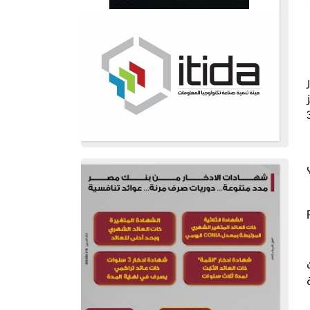
3r
,
ة