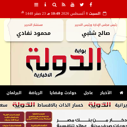
هـ
السبت
8 أغسطس 2026
10:49 مـ
23 صفر 1448
رئيس مجلس الإدارة ورئيس التحرير
مستشار التحرير
صالح شلبي
محمود نفادي
الأخبار
عاجل
حوادث وقضايا
الرياضة
البرلمان
خسار الذات بالاقساط
سعيد حساسين 