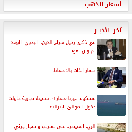
أسعار الذهب
آخر الأخبار
في ذكرى رحيل سراج الدين.. البدوي: الوفد
لم ولن يموت
خسار الذات بالاقساط
سنتكوم: غيرنا مسار 53 سفينة تجارية حاولت
دخول الموانئ الإيرانية
الري: السيطرة على تسريب وانفجار جزئي