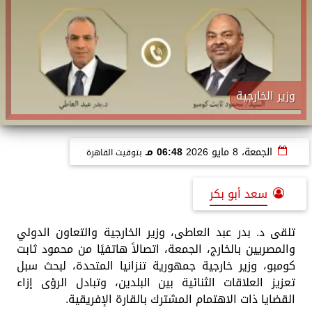
وزير الخارجية
الجمعة، 8 مايو 2026
06:48 مـ
بتوقيت القاهرة
سعد أبو بكر
تلقى د. بدر عبد العاطى، وزير الخارجية والتعاون الدولي
والمصريين بالخارج، الجمعة، اتصالاً هاتفيًا من محمود ثابت
كومبو، وزير خارجية جمهورية تنزانيا المتحدة، لبحث سبل
تعزيز العلاقات الثنائية بين البلدين، وتبادل الرؤى إزاء
القضايا ذات الاهتمام المشترك بالقارة الإفريقية.