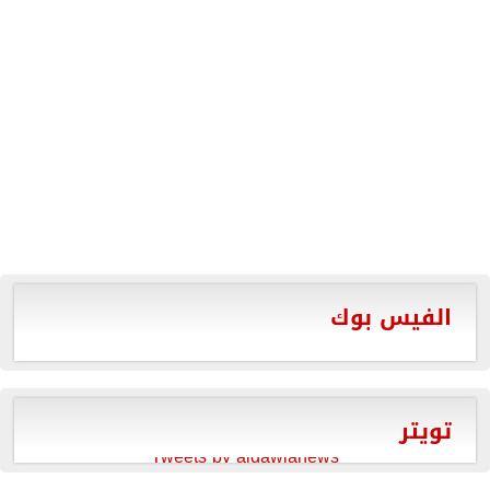
الفيس بوك
تويتر
Tweets by aldawlanews