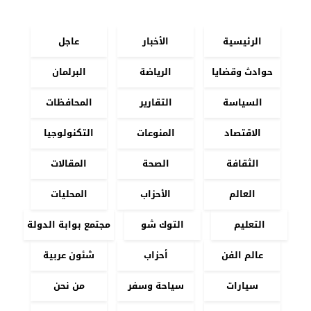
الرئيسية
الأخبار
عاجل
حوادث وقضايا
الرياضة
البرلمان
السياسة
التقارير
المحافظات
الاقتصاد
المنوعات
التكنولوجيا
الثقافة
الصحة
المقالات
العالم
الأحزاب
المحليات
التعليم
التوك شو
مجتمع بوابة الدولة
عالم الفن
أحزاب
شئون عربية
سيارات
سياحة وسفر
من نحن