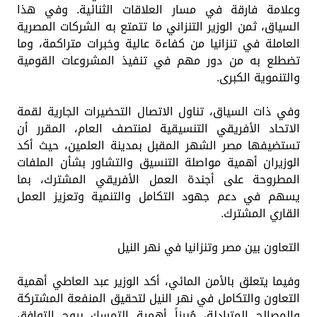
وعلامة فارقة في مسار العلاقات الثنائية. وفي هذا
السياق، ثمن الوزير التنزاني ما تتمتع به الشركات المصرية
العاملة في تنزانيا من كفاءة عالية وخبرات متراكمة، وما
تضطلع به من دور مهم في تنفيذ المشروعات القومية
والتنموية الكبرى.
وفي ذات السياق، تناول الاتصال التحضيرات الجارية لقمة
الاتحاد الأفريقي التنسيقية لمنتصف العام، المقرر أن
تستضيفها مصر الشهر المقبل بمدينة العلمين، حيث أكد
الوزيران أهمية مواصلة التنسيق والتشاور بشأن الملفات
المطروحة على أجندة العمل الأفريقي المشترك، بما
يسهم في دعم جهود التكامل والتنمية وتعزيز العمل
القاري المشترك.
التعاون بين مصر وتنزانيا في نهر النيل
وفيما يتعلق بالأمن المائي، أكد الوزير عبد العاطي أهمية
التعاون والتكامل في نهر النيل لتحقيق المنفعة المشتركة
والمصالح المتبادلة، مُبرزاً أهمية التمسك بروح التوافق