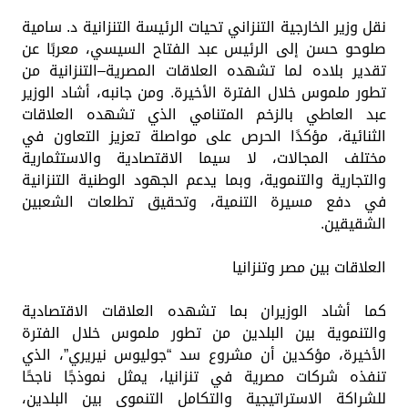
نقل وزير الخارجية التنزاني تحيات الرئيسة التنزانية د. سامية
صلوحو حسن إلى الرئيس عبد الفتاح السيسي، معربًا عن
تقدير بلاده لما تشهده العلاقات المصرية–التنزانية من
تطور ملموس خلال الفترة الأخيرة. ومن جانبه، أشاد الوزير
عبد العاطي بالزخم المتنامي الذي تشهده العلاقات
الثنائية، مؤكدًا الحرص على مواصلة تعزيز التعاون في
مختلف المجالات، لا سيما الاقتصادية والاستثمارية
والتجارية والتنموية، وبما يدعم الجهود الوطنية التنزانية
في دفع مسيرة التنمية، وتحقيق تطلعات الشعبين
الشقيقين.
العلاقات بين مصر وتنزانيا
كما أشاد الوزيران بما تشهده العلاقات الاقتصادية
والتنموية بين البلدين من تطور ملموس خلال الفترة
الأخيرة، مؤكدين أن مشروع سد “جوليوس نيريري”، الذي
تنفذه شركات مصرية في تنزانيا، يمثل نموذجًا ناجحًا
للشراكة الاستراتيجية والتكامل التنموي بين البلدين،