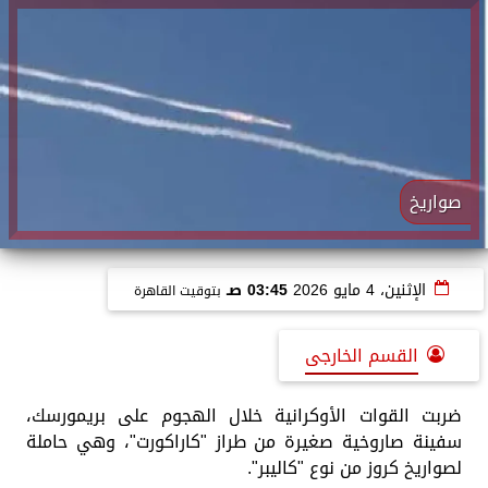
صواريخ
الإثنين، 4 مايو 2026
03:45 صـ
بتوقيت القاهرة
القسم الخارجى
ضربت القوات الأوكرانية خلال الهجوم على بريمورسك،
سفينة صاروخية صغيرة من طراز "كاراكورت"، وهي حاملة
لصواريخ كروز من نوع "كاليبر".