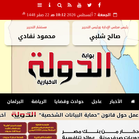
هـ
الجمعة
7 أغسطس 2026
10:12 صـ
22 صفر 1448
رئيس مجلس الإدارة ورئيس التحرير
مستشار التحرير
صالح شلبي
محمود نفادي
الأخبار
عاجل
حوادث وقضايا
الرياضة
البرلمان
انون ”حماية البيانات الشخصية”
آخر تطورات أسعا