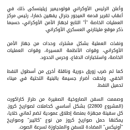
وأعلن الرئيس الأوكراني فولوديمير زيلينسكى ذلك في
أعقاب تقرير قدمه الميجور جنرال يفهين خمارا، رئيس مركز
العمليات الخاصة "أ" التابع لجهاز الأمن الأوكراني، حسبما
ذكر موقع مليتارني العسكري الأوكراني.
ونفذت العملية بشكل مشترك وحدات من جهاز الأمن
الأوكراني، وقوات الأنظمة المسيرة، وقوات العمليات
الخاصة، واستخبارات الدفاع، وحرس الحدود.
كما تم ضرب زورق دورية وناقلة أخرى من أسطول النفط
الخفي. ولحقت أضرار جسيمة بالبنية التحتية في ميناء
تحميل النفط.
وصممت السفن الصاروخية الصغيرة من طراز كاراكورت
(المشروع 22800) بشكل أساسي كحاملات لصواريخ كروز.
كل سفينة مجهزة بمنصة إطلاق عمودية تضم ثماني خلايا،
يمكنها حمل صواريخ كروز من نوع "كاليبر" وصواريخ
"أونيكس" المضادة للسفن والمتجاوزة لسرعة الصوت.