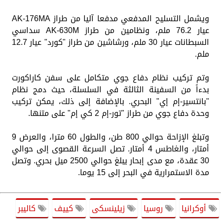
ويشمل التسليح المدفعي مدفعا آليا من طراز AK-176MA
عيار 76.2 ملم، ونظامين من طراز AK-630M سداسي
السبطانات عيار 30 ملم، ورشاشين من طراز "كورد" عيار 12.7
ملم.
وتم تركيب نظام دفاع جوي متكامل على سفن كاراكورت
بدءاً من السفينة الثالثة في السلسلة، حيث دمج نظام
"بانتسير-إم إي" البحري. بالإضافة إلى ذلك، يمكن تركيب
وحدة دفاع جوي من طراز "تور-إم 2 كي إم" على متنها.
وتبلغ الإزاحة حوالي 800 طن، والطول 60 مترا، والعرض 9
أمتار، والغاطس 4 أمتار. تصل السرعة القصوى إلى حوالي
30 عقدة، مع مدى إبحار يبلغ حوالي 2500 ميل بحري. وتصل
مدة الاستمرارية في البحر إلى 15 يوما.
أوكرانيا
روسيا
زيلينسكى
كييف
كاليبر