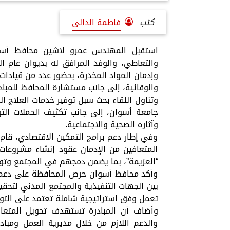
كتب
فاطمة الدالى
استقبل المهندس عمرو لاشين محافظ أسوا
والتعاطي، والوفد المرافق له بديوان عام 
وإدمان المواد المخدرة، بحضور عدد من قيادا
والوقائية، إلى جانب مستشارة المحافظ للمبادر
وتناول اللقاء بحث سبل توفير خدمات العلاج ال
جامعة أسوان، إلى جانب تكثيف الحملات التو
وآثاره الصحية والاجتماعية.
وفي إطار دعم برامج التمكين الاقتصادي، قا
المتعافين من الإدمان عقود إنشاء مشروعات 
“العزيمة”، بما يضمن دمجهم في المجتمع وتو
وأكد محافظ أسوان حرص المحافظة على دعم ج
بين الجهات التنفيذية والمجتمع المدني لتحق
تعمل وفق استراتيجية شاملة تعتمد على التوعي
وأضاف أن المبادرة تستهدف تحويل المتعاف
والدعم اللازم من خلال مديرية العمل ومب