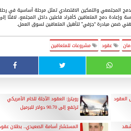
 الدمج المجتمعي والتمكين الاقتصادي تمثل مرحلة أساسية في رحلة
ة وإعادة دمج المتعافين كأفراد فاعلين داخل المجتمع، لافتًا إلى
هني ضمن مبادرة “حِرَفي” لتأهيل المتعافين لسوق العمل.
مان
عقود
مشروعات للمتعافين
 العقود
رويترز: العقود الآجلة للخام الأمريكي
ترتفع إلى 90.70 دولار للبرميل
شهد
المستشار أسامة الصعيدي.. بطلان عقود