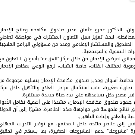
ن، الدكتور عمرو عثمان مدير صندوق مكافحة وعلاج الإدمان
المحافظة، لبحث تعزيز سبل التعاون المشترك في مواجهة تعاطي
ت الصندوق والمستشار الإعلامي وعدد من مسؤولي البرامج العلاجية
ات التنموية والمجتمعية.
مجاني لمرضى الإدمان من خلال مركز “العزيمة” بأسوان بالتعاون مع
عوية لمختلف الفئات، خاصة الشباب، لرفع الوعي بمخاطر الإدمان
م محافظ أسوان ومدير صندوق مكافحة الإدمان بتسليم مجموعة من
تجارية صغيرة، عقب استكمال مراحل العلاج والتأهيل داخل مركز
فير مصدر دخل يساعدهم على بدء حياة جديدة مستقرة.
هود صندوق مكافحة الإدمان، مشددًا على أهمية تكامل الأدوار
يق نتائج ملموسة في مواجهة هذه الظاهرة، مشيرًا إلى أن الدولة
ة والعلاج وإعادة التأهيل.
ين إلى عناصر منتجة داخل المجتمع، مع توفير التدريب المهني
ادرة “مشروعك” لدعم المشروعات الصغيرة، بما يسهم في تحقيق