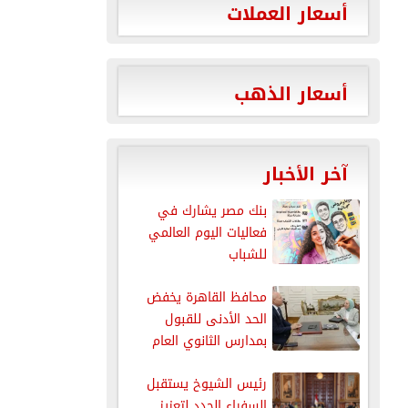
أسعار العملات
أسعار الذهب
آخر الأخبار
بنك مصر يشارك في
فعاليات اليوم العالمي
للشباب
محافظ القاهرة يخفض
الحد الأدنى للقبول
بمدارس الثانوي العام
رئيس الشيوخ يستقبل
السفراء الجدد لتعزيز