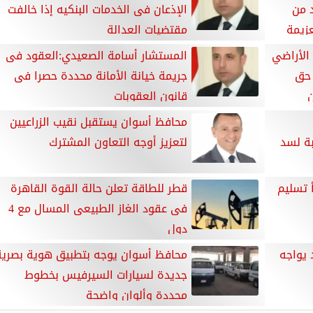
 جديد من
الإذعان فى الخدمات البنكيه إذا خالفت
عزيمة
مقتضيات العدالة
د تقنين الأراضي
المستشار أسامة الصعيدي:العقود فى
 حق
جريمة خيانة الأمانة محددة حصرا فى
ن
قانون العقوبات
محافظ أسوان يستقبل نقيب الزراعيين
بة لسد
لتعزيز أوجه التعاون المشترك
 تسليم
قطر للطاقة تعلن حالة القوة القاهرة
فى عقود الغاز الطبيعى المسال مع 4
دول
 يواجه
محافظ أسوان يوجه بتطبيق هوية بصرية
جديدة لسيارات السيرفيس بخطوط
محددة وألوان واضحة