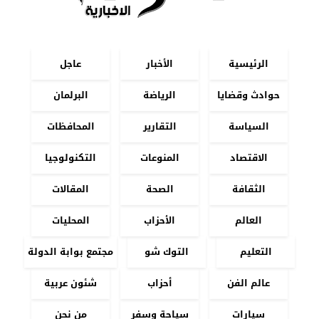
الرئيسية
الأخبار
عاجل
حوادث وقضايا
الرياضة
البرلمان
السياسة
التقارير
المحافظات
الاقتصاد
المنوعات
التكنولوجيا
الثقافة
الصحة
المقالات
العالم
الأحزاب
المحليات
التعليم
التوك شو
مجتمع بوابة الدولة
عالم الفن
أحزاب
شئون عربية
سيارات
سياحة وسفر
من نحن