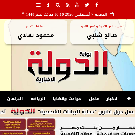
هـ
الجمعة
7 أغسطس 2026
10:16 صـ
22 صفر 1448
رئيس مجلس الإدارة ورئيس التحرير
مستشار التحرير
صالح شلبي
محمود نفادي
الأخبار
عاجل
حوادث وقضايا
الرياضة
البرلمان
انون ”حماية البيانات الشخصية”
آخر تطورات أسعا