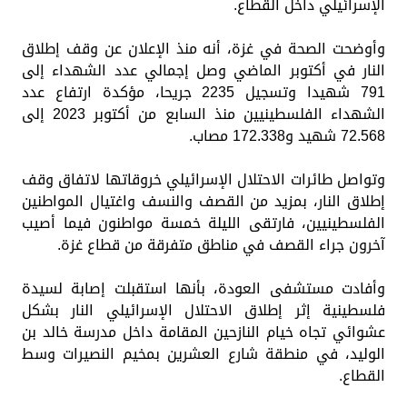
الإسرائيلي داخل القطاع.
وأوضحت الصحة في غزة، أنه منذ الإعلان عن وقف إطلاق
النار في أكتوبر الماضي وصل إجمالي عدد الشهداء إلى
791 شهيدا وتسجيل 2235 جريحا، مؤكدة ارتفاع عدد
الشهداء الفلسطينيين منذ السابع من أكتوبر 2023 إلى
72.568 شهيد و172.338 مصاب.
وتواصل طائرات الاحتلال الإسرائيلي خروقاتها لاتفاق وقف
إطلاق النار، بمزيد من القصف والنسف واغتيال المواطنين
الفلسطينيين، فارتقى الليلة خمسة مواطنون فيما أصيب
آخرون جراء القصف في مناطق متفرقة من قطاع غزة.
وأفادت مستشفى العودة، بأنها استقبلت إصابة لسيدة
فلسطينية إثر إطلاق الاحتلال الإسرائيلي النار بشكل
عشوائي تجاه خيام النازحين المقامة داخل مدرسة خالد بن
الوليد، في منطقة شارع العشرين بمخيم النصيرات وسط
القطاع.