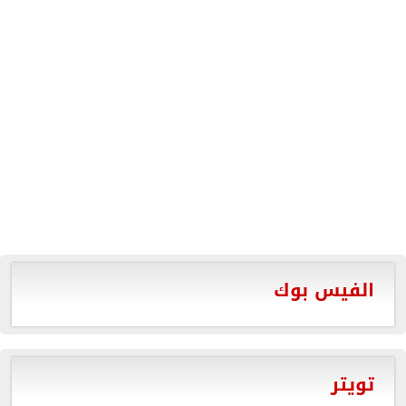
الفيس بوك
تويتر
Tweets by aldawlanews