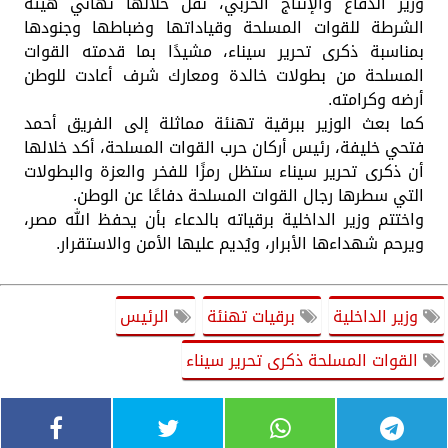
وزير الدفاع والإنتاج الحربي، نقل خلالها تهاني هيئة
الشرطة للقوات المسلحة وقياداتها وضباطها وجنودها
بمناسبة ذكرى تحرير سيناء، مشيدًا بما قدمته القوات
المسلحة من بطولات خالدة ومعارك شرف أعادت للوطن
أرضه وكرامته.
كما بعث الوزير ببرقية تهنئة مماثلة إلى الفريق أحمد
فتحي خليفة، رئيس أركان حرب القوات المسلحة، أكد خلالها
أن ذكرى تحرير سيناء ستظل رمزًا للفخر والعزة والبطولات
التي سطرها رجال القوات المسلحة دفاعًا عن الوطن.
واختتم وزير الداخلية برقياته بالدعاء بأن يحفظ الله مصر،
ويرحم شهداءها الأبرار، ويُديم عليها الأمن والاستقرار.
وزير الداخلية
برقيات تهنئة
الرئيس
القوات المسلحة ذكرى تحرير سيناء