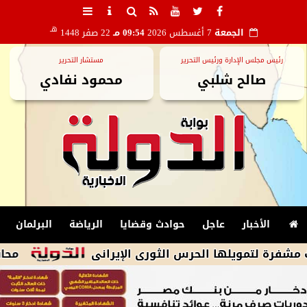
هـ
الجمعة
7 أغسطس 2026
09:54 مـ
22 صفر 1448
رئيس مجلس الإدارة ورئيس التحرير
مستشار التحرير
صالح شلبي
محمود نفادي
الأخبار
عاجل
حوادث وقضايا
الرياضة
البرلمان
ويلها الحرس الثورى الإيرانى
محافظ مطروح ي