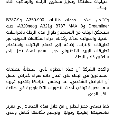
احتياجات عملائها وتعزيز مستوى الراحة والرفاهية أثناء
الرحلات.
وتشمل هذه الخدمات طائرات A350-900 وB787-9
Dreamliner وB737 MAX 8 وA321 وA320neo، حيث
سيتمكن الركاب من الاستمتاع طوال مدة الرحلة بالمراسلات
النصية والصوتية مجانًا، وكذلك إجراء المكالمات الصوتية عبر
تطبيقات الإنترنت، إضافةً إلى تصفح الإنترنت واستخدام
تطبيقات البريد الإلكتروني دون رسوم لمدة تصل إلى
ساعتين خلال الرحلة.
وأكدت الشركة أن هذه الخطوة تأتي استجابةً لتطلعات
المسافرين في البقاء على اتصال دائم سواء لأغراض العمل
أو التواصل الشخصي، بما يعكس التزامها بتقديم تجربة
سفر عصرية تواكب أحدث التطورات التكنولوجية في صناعة
النقل الجوي.
كما تسعى مصر للطيران من خلال هذه الخدمات إلى تعزيز
تنافسيتها إقليميًا ودوليًا، وترسيخ مكانتها كناقل وطني