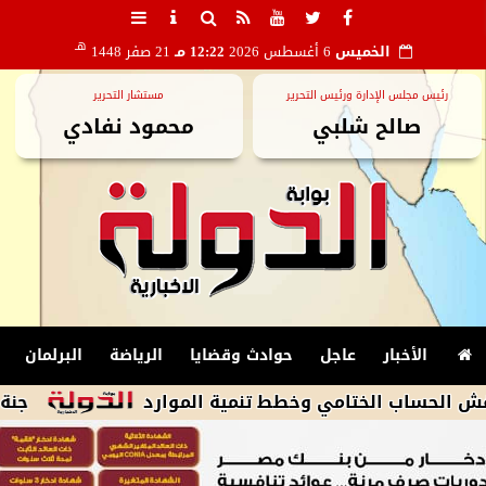
هـ
الخميس
6 أغسطس 2026
12:22 مـ
21 صفر 1448
رئيس مجلس الإدارة ورئيس التحرير
مستشار التحرير
صالح شلبي
محمود نفادي
الأخبار
عاجل
حوادث وقضايا
الرياضة
البرلمان
ب الختامي وخطط تنمية الموارد
جنة همام.. ط