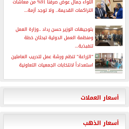
اللواء جمال عوض صرفنا 91% من معاشات
التراكمات القديمة.. ولا توجد أزمة...
بتوجيهات الوزير حسن رداد ..وزارة العمل
ومنظمة العمل الدولية تبحثان خطة
تنفيذية...
”الزراعة” تنظم ورشة عمل لتدريب العاملين
استعداداً لانتخابات الجمعيات التعاونية
أسعار العملات
أسعار الذهب