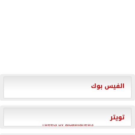
الفيس بوك
تويتر
Tweets by aldawlanews