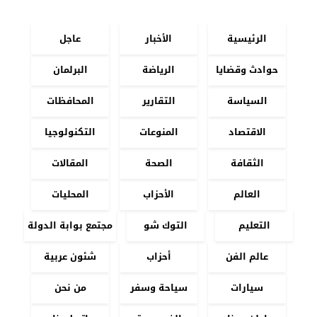
الرئيسية
الأخبار
عاجل
حوادث وقضايا
الرياضة
البرلمان
السياسة
التقارير
المحافظات
الاقتصاد
المنوعات
التكنولوجيا
الثقافة
الصحة
المقالات
العالم
الأحزاب
المحليات
التعليم
التوك شو
مجتمع بوابة الدولة
عالم الفن
أحزاب
شئون عربية
سيارات
سياحة وسفر
من نحن