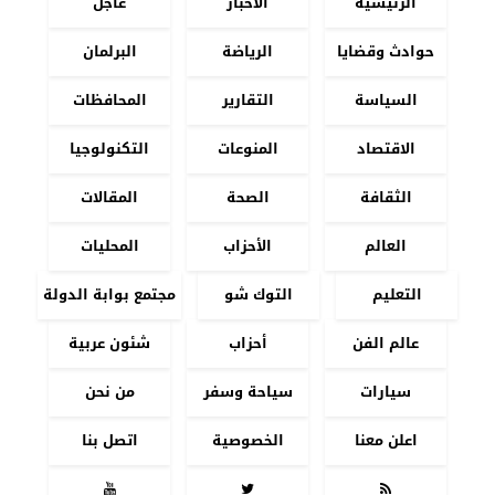
الرئيسية
الأخبار
عاجل
حوادث وقضايا
الرياضة
البرلمان
السياسة
التقارير
المحافظات
الاقتصاد
المنوعات
التكنولوجيا
الثقافة
الصحة
المقالات
العالم
الأحزاب
المحليات
التعليم
التوك شو
مجتمع بوابة الدولة
عالم الفن
أحزاب
شئون عربية
سيارات
سياحة وسفر
من نحن
اعلن معنا
الخصوصية
اتصل بنا


