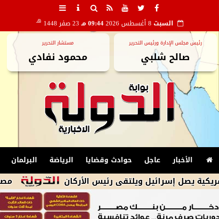
هـ
السبت
8 أغسطس 2026
09:44 مـ
23 صفر 1448
رئيس مجلس الإدارة ورئيس التحرير
مستشار التحرير
صالح شلبي
محمود نفادي
الأخبار
عاجل
حوادث وقضايا
الرياضة
البرلمان
إسرائيل ويلتقى رئيس الأركان
مصر تتقدم بطلب لاستضافة أمم إ