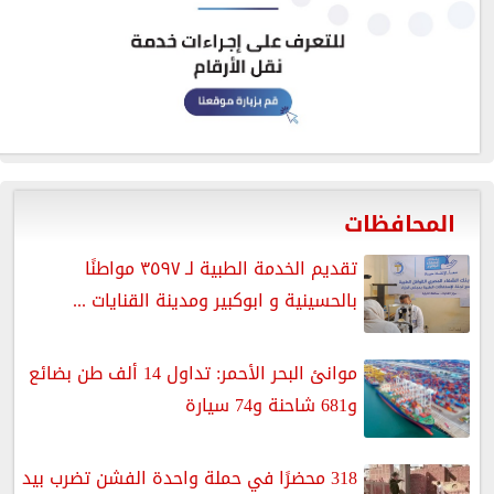
المحافظات
تقديم الخدمة الطبية لـ ٣٥٩٧ مواطنًا
بالحسينية و ابوكبير ومدينة القنايات ...
موانئ البحر الأحمر: تداول 14 ألف طن بضائع
و681 شاحنة و74 سيارة
318 محضرًا في حملة واحدة الفشن تضرب بيد