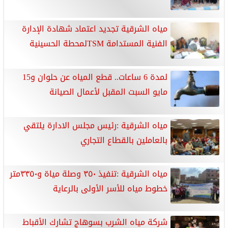
مياه الشرقية تجديد اعتماد شهادة الإدارة
الفنية المستدامة TSMلمحطة الحسينية
لمدة 6 ساعات.. قطع المياه عن حلوان و15
مايو السبت المقبل لأعمال الصيانة
مياه الشرقية :رئيس مجلس الادارة يلتقي
بالعاملين بالقطاع التجاري
مياه الشرقية :تنفيذ ٣٥٠ وصلة مياة و٣٣٥٠متر
خطوط مياه للأسر الأولى بالرعاية
شركة مياه الشرب بسوهاج تشارك الأقباط