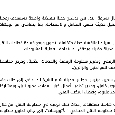
مال بسرعة البدء في تدشين خطة تنفيذية واضحة تستهدف رقمنة
يل حديثة تحقق التكامل والاستدامة، بما يتماشى مع توجهات
 سيناء لمناقشة خطة متكاملة لتطوير ورفع كفاءة قطاعات النقل
 مدينة خضراء ويحقق الاستدامة الفعلية للمشروعات.
الرقمي وتعزيز منظومة الرقمنة والخدمات الذكية، وحرص محافظة
مة للمواطنين والزائرين،
س سمير، ورئيس مجلس مدينة شرم الشيخ نادر علام، إلى جانب وفد
 كامل، ومدير تطوير أعمال كبار العملاء، عمرو نبيل، وبمشاركة
 عليوه، وأعضاء المكتب الفني.
ية شاملة تستهدف إحداث نقلة نوعية في منظومة النقل، من خلال
منظومة النقل الجماعي "الأتوبيسات"، إلى جانب تطوير منظومة