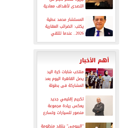
التصدى لأهداف معادية
عند...
المستشار محمد عطية
يكتب: الضرائب العقارية
2026.. عندما تلتقي
العدالة الاجتماعية مع...
أهم الأخبار
منتخب شابات كرة اليد
يصل القاهرة اليوم بعد
المشاركة فى بطولة
العالم
تكريم إقليمي جديد
يعكس ريادة مجموعة
منصور للسيارات وتسارع
نموها في قطاع...
”البيومي” ينتقد منظومة