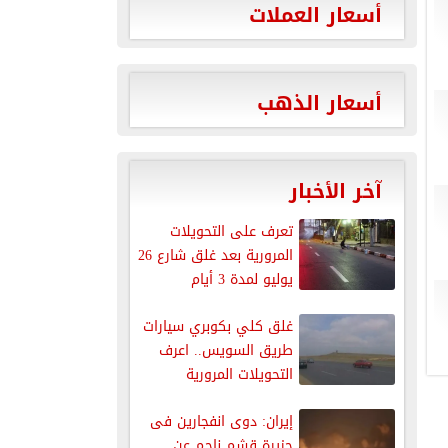
أسعار العملات
أسعار الذهب
آخر الأخبار
تعرف على التحويلات
المرورية بعد غلق شارع 26
يوليو لمدة 3 أيام
غلق كلي بكوبري سيارات
طريق السويس.. اعرف
التحويلات المرورية
إيران: دوى انفجارين فى
جزيرة قشم ناجم عن