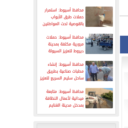
حملة...
محافظ أسيوط: استمرار
حملات طرق الأبواب
بالقوصية لحث المواطنين
على استكمال إجراءات
محافظ أسيوط: حملات
مرورية مكثفة بمدينة
ديروط لتعزيز السيولة
والانضباط بالشوارع
محافظ أسيوط: إنشاء
مطبات صناعية بطريق
ساحل سليم السريع لتعزيز
السلامة المرورية
محافظ أسيوط: متابعة
ميدانية لأعمال النظافة
بمدخل مدينة الغنايم
الغربي