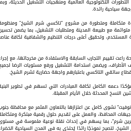
التطورات التكنولوجية العالمية ومنهجيات التشغيل الحديثة، وبما
جهة سياحية رائدة.
دة متكاملة ومتطورة من مشروع "تاكسي شرم الشيخ" ومنظومة
 متوائمة مع طبيعة المدينة ومتطلبات التشغيل، بما يضمن تحسين
بة المستخدم، وتحقيق أعلى درجات التنظيم والشفافية لكافة عناصر
ة راعت تقييم التجارب السابقة والاستفادة من مخرجاتها، مع إجراء
تلف الأطراف، ويضمن استدامة التشغيل ورفع مستويات الرضا لجميع
طاع سائقي التاكسي باعتبارهم واجهة حضارية لشرم الشيخ.
كدًا دعمه الكامل لكافة المبادرات التي تسهم في تطوير البنية
ين النسخ المحدثة خلال الأيام المقبلة.
نوفيت” نشوى كامل عن اعتزازها بالتعاون المثمر مع محافظة جنوب
توجيهات المحافظ، والعمل على تقديم حلول رقمية مبتكرة ومتكاملة
“جرين شرم”، بما يسهم في إحداث نقلة نوعية ملموسة في مستوى
الشيخ، لتصبح نموذجًا رائدًا يُحتذى به في المدن السياحية الخضراء