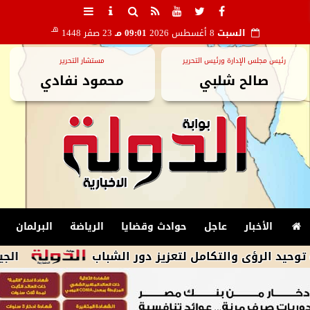
هـ
السبت
8 أغسطس 2026
09:01 مـ
23 صفر 1448
رئيس مجلس الإدارة ورئيس التحرير
مستشار التحرير
صالح شلبي
محمود نفادي
الأخبار
عاجل
حوادث وقضايا
الرياضة
البرلمان
ى والتكامل لتعزيز دور الشباب
الجيش الإيرانى