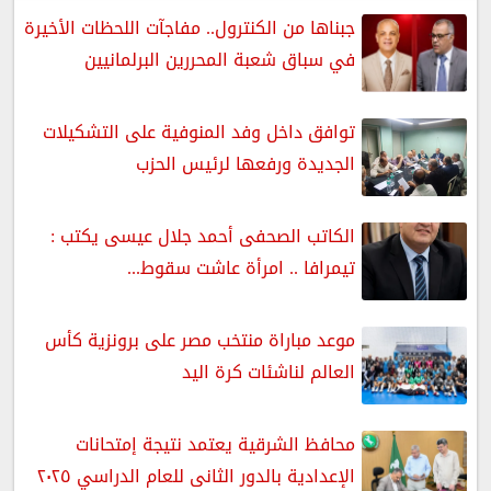
جبناها من الكنترول.. مفاجآت اللحظات الأخيرة
في سباق شعبة المحررين البرلمانيين
توافق داخل وفد المنوفية على التشكيلات
الجديدة ورفعها لرئيس الحزب
الكاتب الصحفى أحمد جلال عيسى يكتب :
تيمرافا .. امرأة عاشت سقوط...
موعد مباراة منتخب مصر على برونزية كأس
العالم لناشئات كرة اليد
محافظ الشرقية يعتمد نتيجة إمتحانات
الإعدادية بالدور الثانى للعام الدراسي ٢٠٢٥